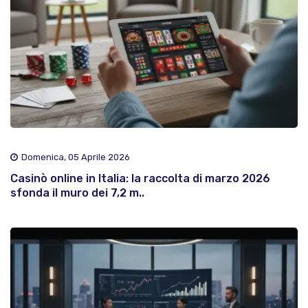
Domenica, 05 Aprile 2026
Casinò online in Italia: la raccolta di marzo 2026
sfonda il muro dei 7,2 m..