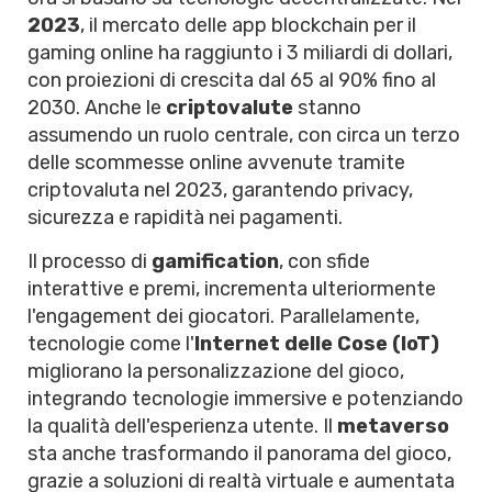
2023
, il mercato delle app blockchain per il
gaming online ha raggiunto i 3 miliardi di dollari,
con proiezioni di crescita dal 65 al 90% fino al
2030. Anche le
criptovalute
stanno
assumendo un ruolo centrale, con circa un terzo
delle scommesse online avvenute tramite
criptovaluta nel 2023, garantendo privacy,
sicurezza e rapidità nei pagamenti.
Il processo di
gamification
, con sfide
interattive e premi, incrementa ulteriormente
l'engagement dei giocatori. Parallelamente,
tecnologie come l'
Internet delle Cose (IoT)
migliorano la personalizzazione del gioco,
integrando tecnologie immersive e potenziando
la qualità dell'esperienza utente. Il
metaverso
sta anche trasformando il panorama del gioco,
grazie a soluzioni di realtà virtuale e aumentata