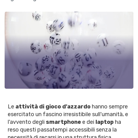
Le
attività di gioco d'azzardo
hanno sempre
esercitato un fascino irresistibile sull'umanità, e
l'avvento degli
smartphone
e dei
laptop
ha
reso questi passatempi accessibili senza la
necessità di recarsi in una struttura fisica.