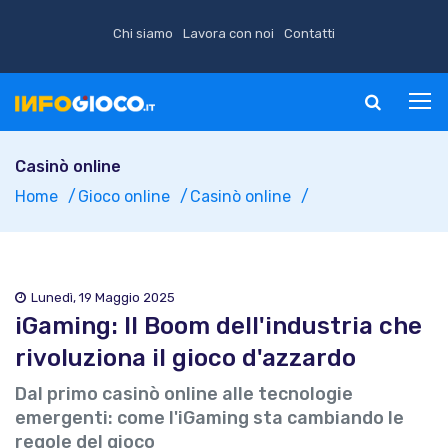
Chi siamo
Lavora con noi
Contatti
Casinò online
Home
Gioco online
Casinò online
Lunedì, 19 Maggio 2025
iGaming: Il Boom dell'industria che
rivoluziona il gioco d'azzardo
Dal primo casinò online alle tecnologie
emergenti: come l'iGaming sta cambiando le
regole del gioco