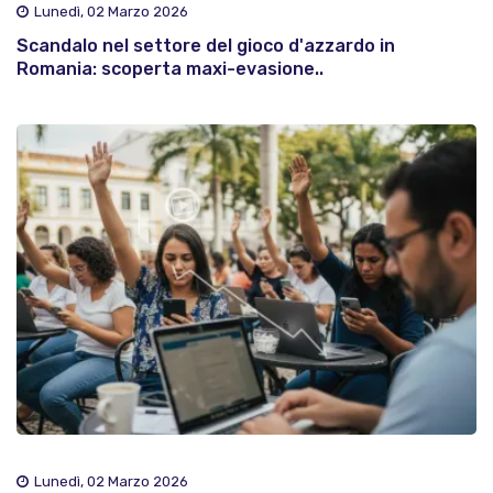
Lunedì, 02 Marzo 2026
Scandalo nel settore del gioco d'azzardo in
Romania: scoperta maxi-evasione..
Lunedì, 02 Marzo 2026