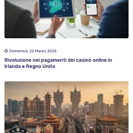
Domenica, 22 Marzo 2026
Rivoluzione nei pagamenti dei casinò online in
Irlanda e Regno Unito