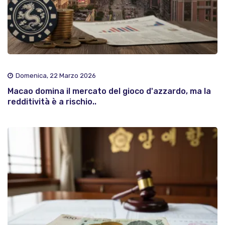
Domenica, 22 Marzo 2026
Macao domina il mercato del gioco d'azzardo, ma la
redditività è a rischio..