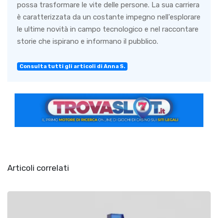
possa trasformare le vite delle persone. La sua carriera
è caratterizzata da un costante impegno nell'esplorare
le ultime novità in campo tecnologico e nel raccontare
storie che ispirano e informano il pubblico.
Consulta tutti gli articoli di Anna S.
Articoli correlati