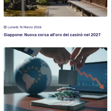
Lunedì, 16 Marzo 2026
Giappone: Nuova corsa all'oro dei casinò nel 2027