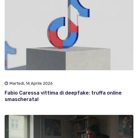
Martedì, 14 Aprile 2026
Fabio Caressa vittima di deepfake: truffa online
smascherata!