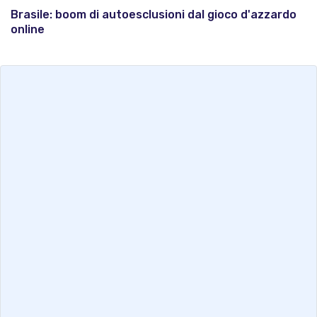
Brasile: boom di autoesclusioni dal gioco d'azzardo
online