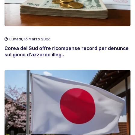
Lunedì, 16 Marzo 2026
Corea del Sud offre ricompense record per denunce
sul gioco d'azzardo illeg..