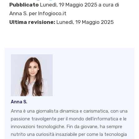
Pubblicato
Lunedì, 19 Maggio 2025 a cura di
Anna S.
per Infogioco.it
Ultima revisione:
Lunedì, 19 Maggio 2025
Anna S.
Anna è una giornalista dinamica e carismatica, con una
passione travolgente per il mondo dell'informatica e le
innovazioni tecnologiche. Fin da giovane, ha sempre
nutrito una curiosità insaziabile per come la tecnologia