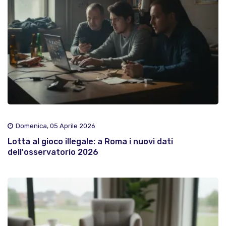
Domenica, 05 Aprile 2026
Lotta al gioco illegale: a Roma i nuovi dati
dell'osservatorio 2026