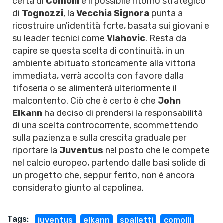
certa di
Comolli
e il possibile ritorno strategico
di
Tognozzi
, la
Vecchia Signora
punta a
ricostruire un'identità forte, basata sui giovani e
su leader tecnici come
Vlahovic
. Resta da
capire se questa scelta di continuità, in un
ambiente abituato storicamente alla vittoria
immediata, verrà accolta con favore dalla
tifoseria o se alimenterà ulteriormente il
malcontento. Ciò che è certo è che
John
Elkann
ha deciso di prendersi la responsabilità
di una scelta controcorrente, scommettendo
sulla pazienza e sulla crescita graduale per
riportare la
Juventus
nel posto che le compete
nel calcio europeo, partendo dalle basi solide di
un progetto che, seppur ferito, non è ancora
considerato giunto al capolinea.
Tags:
juventus
elkann
spalletti
comolli