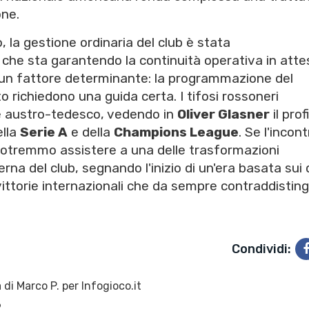
ne.
 la gestione ordinaria del club è stata
, che sta garantendo la continuità operativa in atte
, è un fattore determinante: la programmazione del
o richiedono una guida certa. I tifosi rossoneri
 austro-tedesco, vedendo in
Oliver Glasner
il prof
ella
Serie A
e della
Champions League
. Se l'incon
potremmo assistere a una delle trasformazioni
erna del club, segnando l'inizio di un'era basata sui 
 vittorie internazionali che da sempre contraddisting
Condividi:
 di
Marco P.
per Infogioco.it
6