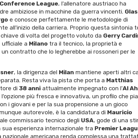
Conference League
, l'allenatore austriaco ha
dre ambiziose in macchine da guerra vincenti.
Glas
rgo
e conosce perfettamente le metodologie di
e all'inizio della carriera. Proprio questa sintonia t
a chiave di volta del progetto voluto da
Gerry Cardi
 ufficiale a
Milano
tra il tecnico, la proprietà e
i un contratto che lo legherebbe ai rossoneri per le
asner
, la dirigenza del
Milan
mantiene aperti altri ca
eparata. Resta viva la pista che porta a
Matthias
atore di
38 anni
attualmente impegnato con l'
Al Ah
'opzione più fresca e innovativa, un profilo che pi
con i giovani e per la sua propensione a un gioco
omunque autorevole, è la candidatura di
Mauricio
tuale commissario tecnico degli
USA
, gode di una st
a sua esperienza internazionale tra
Premier Leag
la nazionale americana renda complessa una tratta