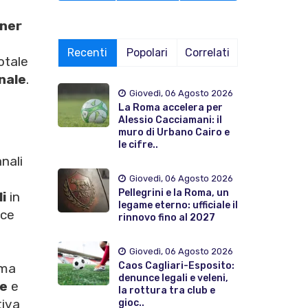
ner
Recenti
Popolari
Correlati
otale
nale
.
Giovedì, 06 Agosto 2026
La Roma accelera per
Alessio Cacciamani: il
muro di Urbano Cairo e
le cifre..
nali
Giovedì, 06 Agosto 2026
Pellegrini e la Roma, un
li
in
legame eterno: ufficiale il
ace
rinnovo fino al 2027
Giovedì, 06 Agosto 2026
Caos Cagliari-Esposito:
ima
denunce legali e veleni,
ue
e
la rottura tra club e
tiva
gioc..