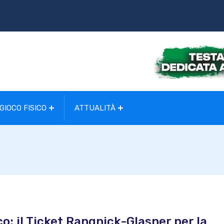
GIOCO FISICO
ATTUALITÀ
co: il Ticket Rangnick-Glasner per la