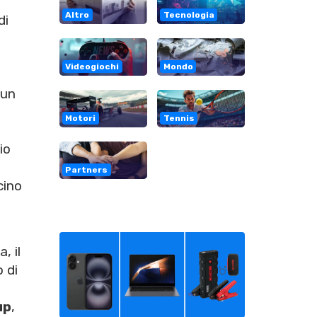
Altro
Tecnologia
di
Videogiochi
Mondo
 un
Motori
Tennis
io
Partners
cino
, il
o di
up
,