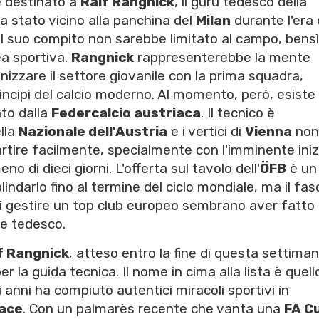
 è destinato a
Ralf Rangnick
, il guru tedesco della
a stato vicino alla panchina del
Milan
durante l'era 
 il suo compito non sarebbe limitato al campo, bensì
ea sportiva.
Rangnick
rappresenterebbe la mente
nizzare il settore giovanile con la prima squadra,
incipi del calcio moderno. Al momento, però, esiste
to dalla
Federcalcio austriaca
. Il tecnico è
lla
Nazionale dell'Austria
e i vertici di
Vienna
non
artire facilmente, specialmente con l'imminente iniz
no di dieci giorni. L'offerta sul tavolo dell'
ÖFB
è un
lindarlo fino al termine del ciclo mondiale, ma il fas
di gestire un top club europeo sembrano aver fatto
re tedesco.
f Rangnick
, atteso entro la fine di questa settimana
er la guida tecnica. Il nome in cima alla lista è quell
i anni ha compiuto autentici miracoli sportivi in
lace
. Con un palmarès recente che vanta una
FA C