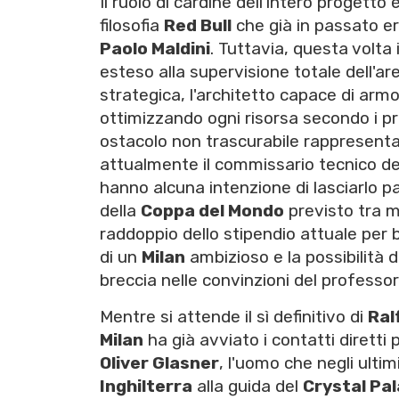
Il ruolo di cardine dell'intero progetto
filosofia
Red Bull
che già in passato er
Paolo Maldini
. Tuttavia, questa volta
esteso alla supervisione totale dell'ar
strategica, l'architetto capace di armo
ottimizzando ogni risorsa secondo i pr
ostacolo non trascurabile rappresenta
attualmente il commissario tecnico de
hanno alcuna intenzione di lasciarlo p
della
Coppa del Mondo
previsto tra me
raddoppio dello stipendio attuale per b
di un
Milan
ambizioso e la possibilità 
breccia nelle convinzioni del professo
Mentre si attende il sì definitivo di
Ral
Milan
ha già avviato i contatti diretti p
Oliver Glasner
, l'uomo che negli ultim
Inghilterra
alla guida del
Crystal Pa