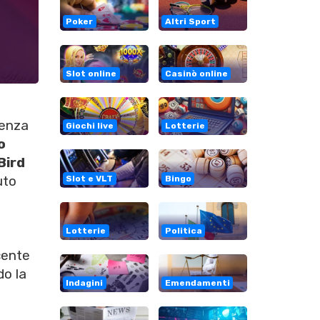
Poker
Altri Sport
Slot online
Casinò online
lenza
Giochi live
Lotterie
o
Bird
uto
Slot e VLT
Bingo
Lotterie
Politica
cente
do la
Indagini
Emendamenti