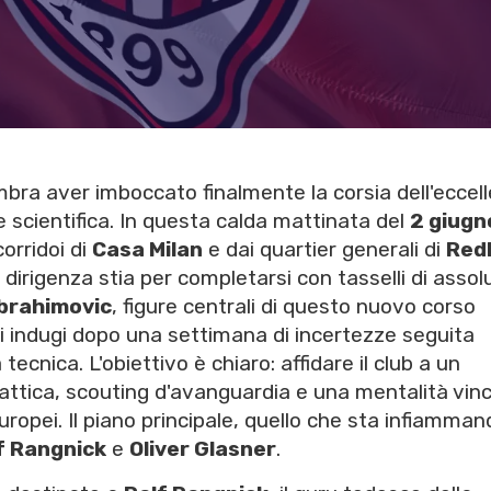
bra aver imboccato finalmente la corsia dell'eccel
 scientifica. In questa calda mattinata del
2 giugn
corridoi di
Casa Milan
e dai quartier generali di
Red
dirigenza stia per completarsi con tasselli di assol
Ibrahimovic
, figure centrali di questo nuovo corso
i indugi dopo una settimana di incertezze seguita
cnica. L'obiettivo è chiaro: affidare il club a un
ttica, scouting d'avanguardia e una mentalità vin
uropei. Il piano principale, quello che sta infiamman
f Rangnick
e
Oliver Glasner
.