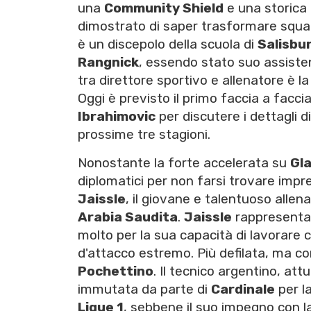
una
Community Shield
e una storica
dimostrato di saper trasformare squa
è un discepolo della scuola di
Salisbu
Rangnick
, essendo stato suo assistent
tra direttore sportivo e allenatore è l
Oggi è previsto il primo faccia a faccia
Ibrahimovic
per discutere i dettagli d
prossime tre stagioni.
Nonostante la forte accelerata su
Gl
diplomatici per non farsi trovare impr
Jaissle
, il giovane e talentuoso allen
Arabia Saudita
.
Jaissle
rappresenta l
molto per la sua capacità di lavorare 
d'attacco estremo. Più defilata, ma c
Pochettino
. Il tecnico argentino, at
immutata da parte di
Cardinale
per l
Ligue 1
, sebbene il suo impegno con 