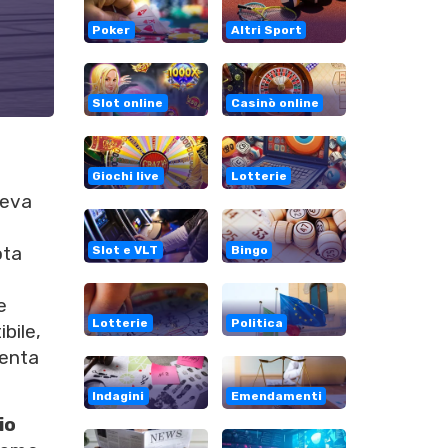
Poker
Altri Sport
Slot online
Casinò online
Giochi live
Lotterie
veva
ota
Slot e VLT
Bingo
e
Lotterie
Politica
bile,
venta
Indagini
Emendamenti
io