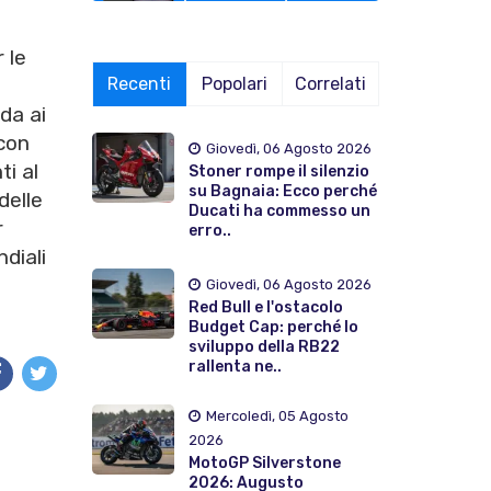
 le
Recenti
Popolari
Correlati
da ai
con
Giovedì, 06 Agosto 2026
i al
Stoner rompe il silenzio
su Bagnaia: Ecco perché
delle
Ducati ha commesso un
r
erro..
diali
Giovedì, 06 Agosto 2026
Red Bull e l'ostacolo
Budget Cap: perché lo
sviluppo della RB22
rallenta ne..
Mercoledì, 05 Agosto
2026
MotoGP Silverstone
2026: Augusto