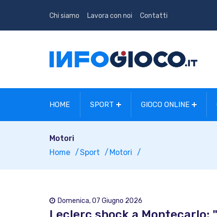
Chi siamo
Lavora con noi
Contatti
HOME
SPORT
GIOCO ONLINE
Motori
Home
Sport
Motori
Domenica, 07 Giugno 2026
Leclerc shock a Montecarlo: "