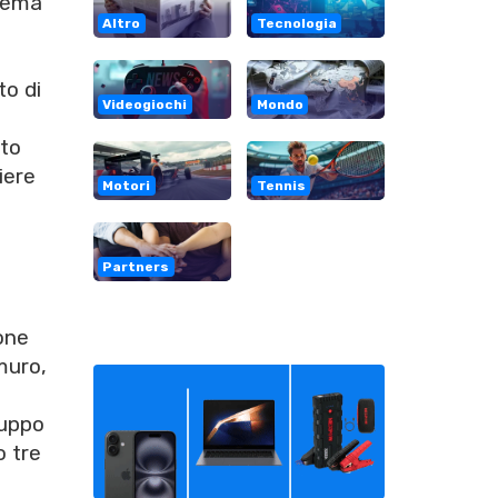
blema
Altro
Tecnologia
to di
Videogiochi
Mondo
ato
iere
Motori
Tennis
Partners
one
muro,
luppo
o tre