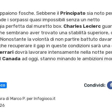
appaiono fosche. Sebbene il
Principato
sia noto per
nde i sorpassi quasi impossibili senza un netto
ia perfetta dal muretto box.
Charles Leclerc
guar
he sembrano aver trovato una stabilità superiore, 
Nonostante la volontà di non partire battuto davant
he recuperare il gap in queste condizioni sarà una 
errari
dovrà lavorare intensamente nella notte pe
al
Canada
ad oggi, stanno minando le ambizioni mon
Condividi:
co
ra di
Marco P.
per Infogioco.it
026