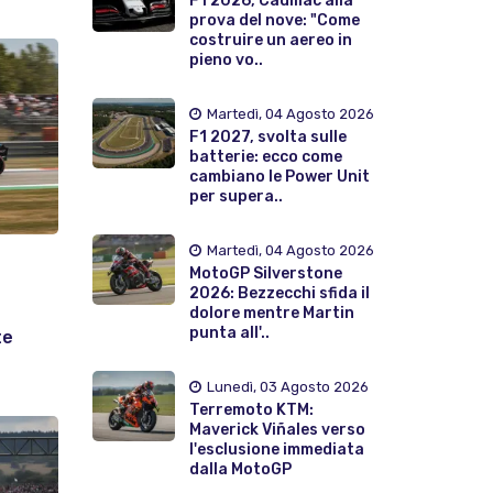
F1 2026, Cadillac alla
prova del nove: "Come
costruire un aereo in
pieno vo..
Martedì, 04 Agosto 2026
F1 2027, svolta sulle
batterie: ecco come
cambiano le Power Unit
per supera..
Martedì, 04 Agosto 2026
MotoGP Silverstone
2026: Bezzecchi sfida il
dolore mentre Martin
punta all'..
te
Lunedì, 03 Agosto 2026
Terremoto KTM:
Maverick Viñales verso
l'esclusione immediata
dalla MotoGP