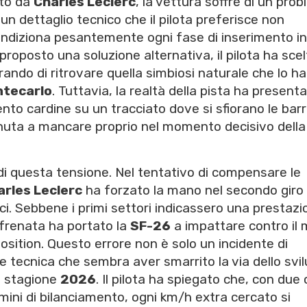
ato da
Charles Leclerc
, la vettura soffre di un pro
 un dettaglio tecnico che il pilota preferisce non
ndiziona pesantemente ogni fase di inserimento in
oposto una soluzione alternativa, il pilota ha scel
ando di ritrovare quella simbiosi naturale che lo ha
tecarlo
. Tuttavia, la realtà della pista ha present
nto cardine su un tracciato dove si sfiorano le barr
venuta a mancare proprio nel momento decisivo della
di questa tensione. Nel tentativo di compensare le
arles Leclerc
ha forzato la mano nel secondo giro
ci. Sebbene i primi settori indicassero una prestazi
n frenata ha portato la
SF-26
a impattare contro il 
osition. Questo errore non è solo un incidente di
e tecnica che sembra aver smarrito la via dello svi
a stagione
2026
. Il pilota ha spiegato che, con due 
ini di bilanciamento, ogni km/h extra cercato si