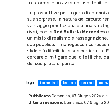
trasforma in un azzardo insostenibile.
Le prospettive per la gara di domani 
sue sorprese, la natura del circuito re
vantaggio prestazionale o una strateg
rivali, con la
Red Bull
e la
Mercedes
c
un misto di realismo e rassegnazione. 
suo pubblico, il monegasco riconosce c
sfide più difficili della sua carriera. La
F
cercare di mitigare quei difetti che, d
del suo pilota di punta.
Tags:
formula 1
leclerc
ferrari
mona
Pubblicato
Domenica, 07 Giugno 2026 a cu
Ultima revisione:
Domenica, 07 Giugno 2