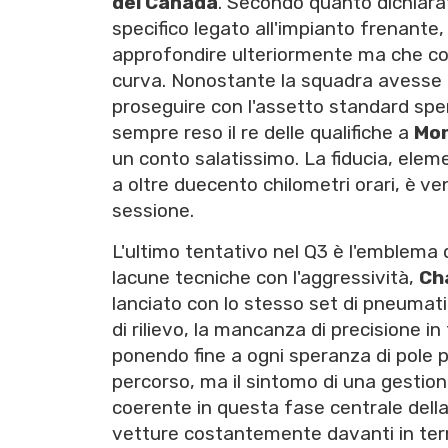
del Canada
. Secondo quanto dichiar
specifico legato all'impianto frenante,
approfondire ulteriormente ma che co
curva. Nonostante la squadra avesse pr
proseguire con l'assetto standard sper
sempre reso il re delle qualifiche a
Mon
un conto salatissimo. La fiducia, eleme
a oltre duecento chilometri orari, è 
sessione.
L'ultimo tentativo nel Q3 è l'emblema 
lacune tecniche con l'aggressività,
Ch
lanciato con lo stesso set di pneumati
di rilievo, la mancanza di precisione i
ponendo fine a ogni speranza di pole p
percorso, ma il sintomo di una gestion
coerente in questa fase centrale dell
vetture costantemente davanti in term