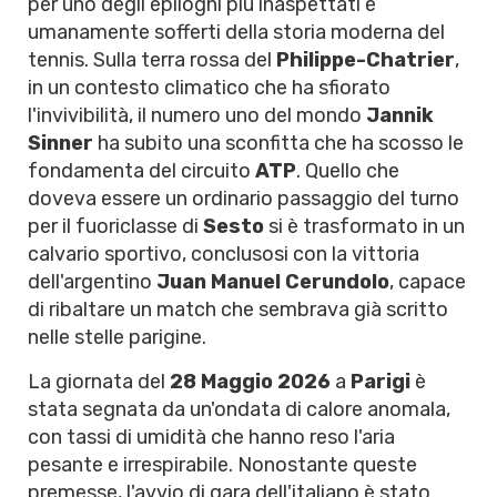
per uno degli epiloghi più inaspettati e
umanamente sofferti della storia moderna del
tennis. Sulla terra rossa del
Philippe-Chatrier
,
in un contesto climatico che ha sfiorato
l'invivibilità, il numero uno del mondo
Jannik
Sinner
ha subito una sconfitta che ha scosso le
fondamenta del circuito
ATP
. Quello che
doveva essere un ordinario passaggio del turno
per il fuoriclasse di
Sesto
si è trasformato in un
calvario sportivo, conclusosi con la vittoria
dell'argentino
Juan Manuel Cerundolo
, capace
di ribaltare un match che sembrava già scritto
nelle stelle parigine.
La giornata del
28 Maggio 2026
a
Parigi
è
stata segnata da un'ondata di calore anomala,
con tassi di umidità che hanno reso l'aria
pesante e irrespirabile. Nonostante queste
premesse, l'avvio di gara dell'italiano è stato