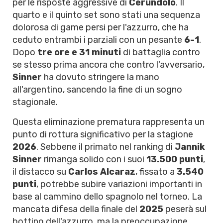
per le risposte aggressive di
Cerundolo
. Il
quarto e il quinto set sono stati una sequenza
dolorosa di game persi per l'azzurro, che ha
ceduto entrambi i parziali con un pesante
6-1
.
Dopo
tre ore e 31 minuti
di battaglia contro
se stesso prima ancora che contro l'avversario,
Sinner
ha dovuto stringere la mano
all'argentino, sancendo la fine di un sogno
stagionale.
Questa eliminazione prematura rappresenta un
punto di rottura significativo per la stagione
2026
. Sebbene il primato nel ranking di
Jannik
Sinner
rimanga solido con i suoi
13.500 punti
,
il distacco su
Carlos Alcaraz
, fissato a
3.540
punti
, potrebbe subire variazioni importanti in
base al cammino dello spagnolo nel torneo. La
mancata difesa della finale del
2025
peserà sul
bottino dell'azzurro, ma la preoccupazione