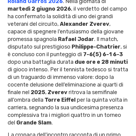
Roland Garros 2026
. Nella giornata di
martedì 2 giugno 2026
, il verdetto del campo
ha confermato la solidità di uno dei grandi
veterani del circuito,
Alexander Zverev
,
capace di spegnere l'entusiasmo della giovane
promessa spagnola
Rafael Jodar
. Il match,
disputato sul prestigioso
Philippe-Chatrier
, si
è concluso con il punteggio di
7-6(5) 6-1 6-3
dopo una battaglia durata
due ore e 28 minuti
di gioco intenso. Per il tennista tedesco si tratta
di un traguardo di immenso valore: dopo la
cocente delusione dell'eliminazione ai quarti di
finale nel
2025
,
Zverev
ritrova la semifinale
all'ombra della
Torre Eiffel
per la quinta volta in
carriera, segnando la sua undicesima presenza
complessiva tra i migliori quattro in un torneo
del
Grande Slam
.
La cronaca dell'incontro racconta di un primo