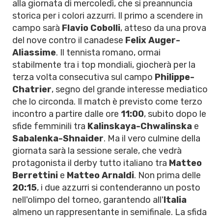
alla giornata di mercoledì, che si preannuncia
storica per i colori azzurri. Il primo a scendere in
campo sarà
Flavio Cobolli
, atteso da una prova
del nove contro il canadese
Felix Auger-
Aliassime
. Il tennista romano, ormai
stabilmente tra i top mondiali, giocherà per la
terza volta consecutiva sul campo
Philippe-
Chatrier
, segno del grande interesse mediatico
che lo circonda. Il match è previsto come terzo
incontro a partire dalle ore
11:00
, subito dopo le
sfide femminili tra
Kalinskaya-Chwalinska
e
Sabalenka-Shnaider
. Ma il vero culmine della
giornata sarà la sessione serale, che vedrà
protagonista il derby tutto italiano tra
Matteo
Berrettini
e
Matteo Arnaldi
. Non prima delle
20:15
, i due azzurri si contenderanno un posto
nell'olimpo del torneo, garantendo all'
Italia
almeno un rappresentante in semifinale. La sfida