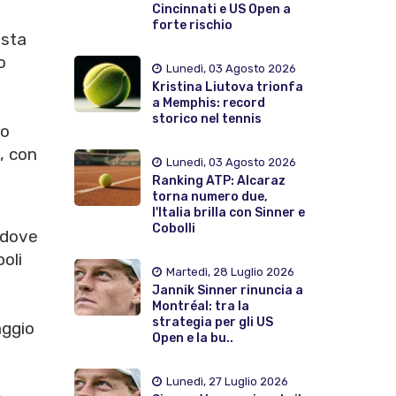
Cincinnati e US Open a
forte rischio
esta
o
Lunedì, 03 Agosto 2026
Kristina Liutova trionfa
a Memphis: record
storico nel tennis
lo
, con
Lunedì, 03 Agosto 2026
Ranking ATP: Alcaraz
torna numero due,
l'Italia brilla con Sinner e
Cobolli
, dove
oli
Martedì, 28 Luglio 2026
Jannik Sinner rinuncia a
Montréal: tra la
strategia per gli US
aggio
Open e la bu..
Lunedì, 27 Luglio 2026