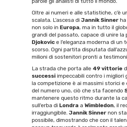
parole gli analisti di tutto il mondo.
Oltre ai numeri e alle statistiche, c'è
scalata. L'ascesa di
Jannik Sinner
ha 
non solo in
Europa
, ma in tutto il glo
grandi del passato, capace di unire la
Djokovic
e l'eleganza moderna di un te
scorso. Ogni partita disputata dall'a
milioni di sostenitori pronti a testimo
La strada che porta alle
49 vittorie
d
successi
impeccabili contro i migliori
la competizione è ai massimi storici e 
del numero uno, ciò che sta facendo
mantenere questo ritmo durante la c
sull'erba di
Londra
a
Wimbledon
, il 
irraggiungibile.
Jannik Sinner
non sta 
possibile, dimostrando che con il talen