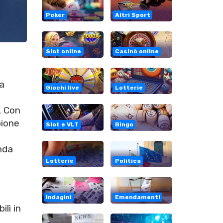
Poker
Altri Sport
Slot online
Casinò online
ta
Giochi live
Lotterie
. Con
pione
Slot e VLT
Bingo
enda
Lotterie
Politica
Indagini
Emendamenti
lì in