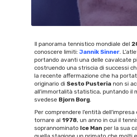
Il panorama tennistico mondiale del
2
conoscere limiti:
Jannik Sinner
. L'at
portando avanti una delle cavalcate pi
costruendo una striscia di successi ch
la recente affermazione che ha portat
originario di
Sesto Pusteria
non si ac
all'immortalità statistica, puntando il
svedese
Bjorn Borg
.
Per comprendere l'entità dell'impresa
tornare al
1978
, un anno in cui il te
soprannominato
Ice Man
per la sua ca
quella stagione un primato che molti 