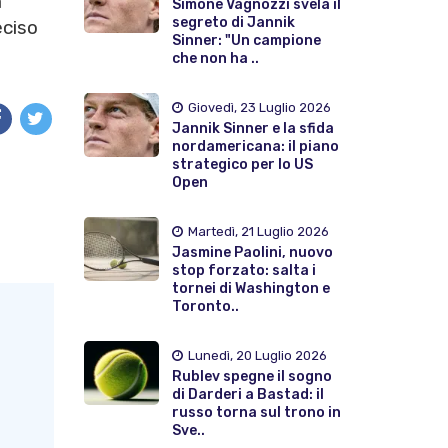
a
Simone Vagnozzi svela il
segreto di Jannik
eciso
Sinner: "Un campione
che non ha ..
Giovedì, 23 Luglio 2026
Jannik Sinner e la sfida
nordamericana: il piano
strategico per lo US
Open
Martedì, 21 Luglio 2026
Jasmine Paolini, nuovo
stop forzato: salta i
tornei di Washington e
Toronto..
Lunedì, 20 Luglio 2026
Rublev spegne il sogno
di Darderi a Bastad: il
russo torna sul trono in
Sve..