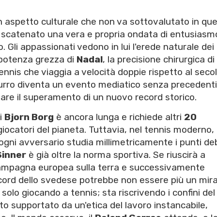
 un aspetto culturale che non va sottovalutato in qu
scatenato una vera e propria ondata di entusiasm
bo. Gli appassionati vedono in lui l'erede naturale dei
 potenza grezza di
Nadal
, la precisione chirurgica di
nnis che viaggia a velocità doppie rispetto al seco
zzurro diventa un evento mediatico senza precedenti
niare il superamento di un nuovo record storico.
i
Bjorn Borg
è ancora lunga e richiede altri
20
 giocatori del pianeta. Tuttavia, nel tennis moderno
ogni avversario studia millimetricamente i punti deb
Sinner
è già oltre la norma sportiva. Se riuscirà a
ampagna europea sulla terra e successivamente
record dello svedese potrebbe non essere più un mir
solo giocando a tennis; sta riscrivendo i confini del
to supportato da un'etica del lavoro instancabile,