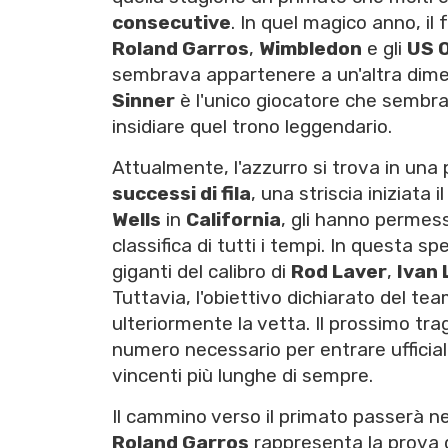
consecutive
. In quel magico anno, il 
Roland Garros
,
Wimbledon
e gli
US 
sembrava appartenere a un'altra dimen
Sinner
è l'unico giocatore che sembra 
insidiare quel trono leggendario.
Attualmente, l'azzurro si trova in una 
successi di fila
, una striscia iniziata i
Wells
in
California
, gli hanno permes
classifica di tutti i tempi. In questa s
giganti del calibro di
Rod Laver
,
Ivan 
Tuttavia, l'obiettivo dichiarato del te
ulteriormente la vetta. Il prossimo tr
numero necessario per entrare ufficia
vincenti più lunghe di sempre.
Il cammino verso il primato passerà n
Roland Garros
rappresenta la prova d