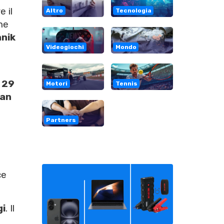
e il
Altro
Tecnologia
he
nik
Videogiochi
Mondo
i
29
Motori
Tennis
ian
Partners
ce
gi
. Il