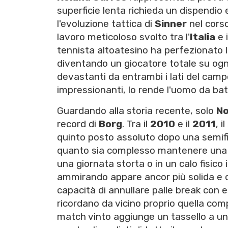
superficie lenta richieda un dispendio 
l'evoluzione tattica di
Sinner
nel corso
lavoro meticoloso svolto tra l'
Italia
e 
tennista altoatesino ha perfezionato l
diventando un giocatore totale su ogni
devastanti da entrambi i lati del campo
impressionanti, lo rende l'uomo da batt
Guardando alla storia recente, solo
No
record di
Borg
. Tra il
2010
e il
2011
, i
quinto posto assoluto dopo una semifi
quanto sia complesso mantenere una 
una giornata storta o in un calo fisico
ammirando appare ancor più solida e ce
capacità di annullare palle break con 
ricordano da vicino proprio quella com
match vinto aggiunge un tassello a un