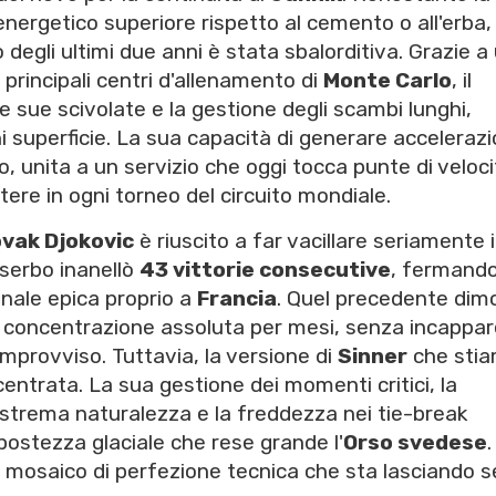
energetico superiore rispetto al cemento o all'erba,
 degli ultimi due anni è stata sbalorditiva. Grazie a
i principali centri d'allenamento di
Monte Carlo
, il
e sue scivolate e la gestione degli scambi lunghi,
 superficie. La sua capacità di generare accelerazi
, unita a un servizio che oggi tocca punte di veloci
ere in ogni torneo del circuito mondiale.
vak Djokovic
è riuscito a far vacillare seriamente i
l serbo inanellò
43 vittorie consecutive
, fermando
nale epica proprio a
Francia
. Quel precedente dim
concentrazione assoluta per mesi, senza incappar
 improvviso. Tuttavia, la versione di
Sinner
che sti
ntrata. La sua gestione dei momenti critici, la
estrema naturalezza e la freddezza nei tie-break
postezza glaciale che rese grande l'
Orso svedese
.
 mosaico di perfezione tecnica che sta lasciando 