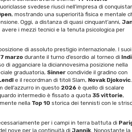
fuoriclasse svedese riuscì nell'impresa di conquistar
Open
, mostrando una superiorità fisica e mentale c
sione. Oggi, a distanza di quasi cinquant'anni,
Jan
avere i mezzi tecnici e la tenuta psicologica per
posizione di assoluto prestigio internazionale. I suo
l
7 marzo
durante il turno d'esordio al torneo di
Ind
so di agganciare la diciannovesima posizione nella
peciale graduatoria,
Sinner
condivide il gradino con
Lendl
e il recordman di titoli Slam,
Novak Djokovic
.
am dell'azzurro in questo
2026
è quello di scalare
aguardo intermedio è fissato a quota
35 vittorie
,
lmente nella
Top 10
storica dei tennisti con le stris
ecessariamente per i campi in terra battuta di
Pari
el nove per la continuità di
Jannik
. Nonostante la