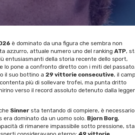
026
è dominato da una figura che sembra non
leta azzurro, attuale numero uno del ranking
ATP
, s
ù entusiasmanti della storia recente dello sport,
e lo pone a confronto diretto con i miti del passato
o il suo bottino a
29 vittorie consecutive
, il cam
contenta più di sollevare trofei, ma punta dritto
 mirino verso il record assoluto detenuto dalla legg
 che
Sinner
sta tentando di compiere, è necessario
nnis era dominato da un uomo solo.
Bjorn Borg
,
pacità di rimanere impassibile sotto pressione, stabi
esperti consideravano eterno:
49 vittorie