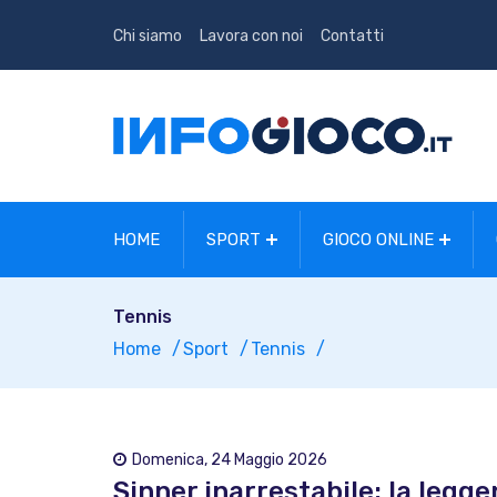
Chi siamo
Lavora con noi
Contatti
HOME
SPORT
GIOCO ONLINE
Tennis
Home
Sport
Tennis
Domenica, 24 Maggio 2026
Sinner inarrestabile: la legge