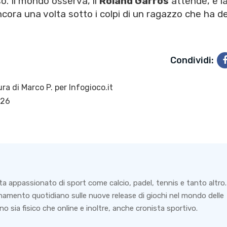
. Il mondo osserva, il
Roland Garros
attende, e l
cora una volta sotto i colpi di un ragazzo che ha d
Condividi:
ura di
Marco P.
per Infogioco.it
026
ta appassionato di sport come calcio, padel, tennis e tanto altro.
rnamento quotidiano sulle nuove release di giochi nel mondo delle
o sia fisico che online e inoltre, anche cronista sportivo.