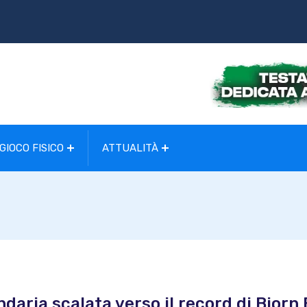
GIOCO FISICO
ATTUALITÀ
ndaria scalata verso il record di Bjorn