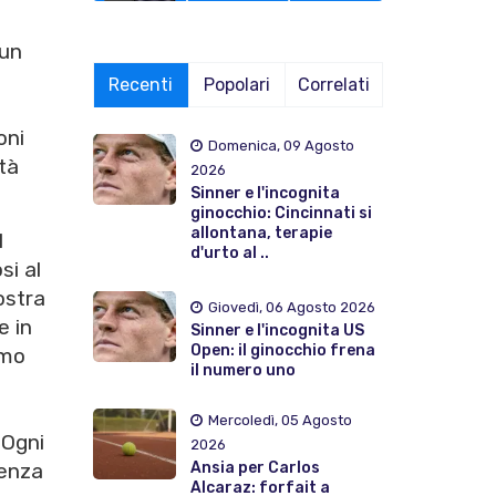
 un
Recenti
Popolari
Correlati
oni
Domenica, 09 Agosto
tà
2026
Sinner e l'incognita
ginocchio: Cincinnati si
allontana, terapie
l
d'urto al ..
si al
ostra
Giovedì, 06 Agosto 2026
e in
Sinner e l'incognita US
Open: il ginocchio frena
amo
il numero uno
Mercoledì, 05 Agosto
 Ogni
2026
Ansia per Carlos
senza
Alcaraz: forfait a