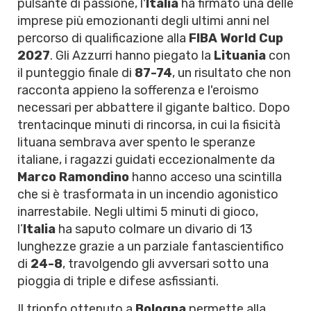
pulsante di passione, l'
Italia
ha firmato una delle
imprese più emozionanti degli ultimi anni nel
percorso di qualificazione alla
FIBA World Cup
2027
. Gli Azzurri hanno piegato la
Lituania
con
il punteggio finale di
87-74
, un risultato che non
racconta appieno la sofferenza e l'eroismo
necessari per abbattere il gigante baltico. Dopo
trentacinque minuti di rincorsa, in cui la fisicità
lituana sembrava aver spento le speranze
italiane, i ragazzi guidati eccezionalmente da
Marco Ramondino
hanno acceso una scintilla
che si è trasformata in un incendio agonistico
inarrestabile. Negli ultimi 5 minuti di gioco,
l’
Italia
ha saputo colmare un divario di 13
lunghezze grazie a un parziale fantascientifico
di
24-8
, travolgendo gli avversari sotto una
pioggia di triple e difese asfissianti.
Il trionfo ottenuto a
Bologna
permette alla