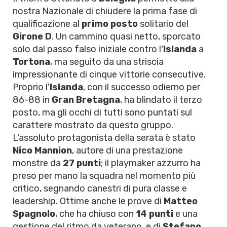
nostra Nazionale di chiudere la prima fase di
qualificazione al
primo posto
solitario del
Girone D
. Un cammino quasi netto, sporcato
solo dal passo falso iniziale contro l'
Islanda
a
Tortona
, ma seguito da una striscia
impressionante di cinque vittorie consecutive.
Proprio l'
Islanda
, con il successo odierno per
86-88 in
Gran Bretagna
, ha blindato il terzo
posto, ma gli occhi di tutti sono puntati sul
carattere mostrato da questo gruppo.
L'assoluto protagonista della serata è stato
Nico Mannion
, autore di una prestazione
monstre da
27 punti
; il playmaker azzurro ha
preso per mano la squadra nel momento più
critico, segnando canestri di pura classe e
leadership. Ottime anche le prove di
Matteo
Spagnolo
, che ha chiuso con
14 punti
e una
gestione del ritmo da veterano, e di
Stefano