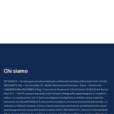
Chi siamo
INFOGIOCO - Testata giornalistica dedicata al Mercato del Gioco | Riservati tutti i diritti
MEDIAINFO SRL - Via Castello, 13 - 36050 Monteviale (Vicenza) - Italia - Partita IVA:
04323530248 ♦ REA 395871 ♦ Reg. Tribunale di Vicenza N. 04/2024 del 13.08.2024 ♦ Server
Plan S.r.l. - I diritti concerning video, testi firmati e fotografie appartengono ai rispettivi
autori. La riproduzione, sia in forma analogica che digitale, è vietata senza esplicito
consenso scritto dell'editore. È consentita la copia a uso esclusivamente personale. Le
citazioni a titolo di cronaca, critica o recensione sono ammesse, a condizione che siano
accompagnate dal nome dell'autore e dalla fonte "INFOGIOCO.it", inclusa l'indirizzo Web:
https://www.infogioco.it/. L'editore si riserva il diritto di pubblicare i testi in altre opere