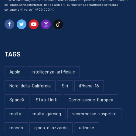
collegate. Sono autorizzati i link da altri siti, purché venga chiarito che si tratta di
collegamenti verso "INFOGIOCO.it".
TAGS
Apple
intelligenza-artificiale
Nord-della-California
Siri
iPhone-16
SpaceX
Stati-Uniti
Commissione-Europea
malta
malta-gaming
scommesse-sospette
mondo
gioco-d-azzardo
udinese