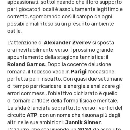
appassionati, sottolineando che il loro supporto
per i giocatori locali è assolutamente legittimo e
corretto, sgombrando così il campo da ogni
possibile malinteso su un presunto ambiente
ostile.
L'attenzione di
Alexander Zverev
si sposta
ora inevitabilmente verso il prossimo grande
appuntamento della stagione tennistica: il
Roland Garros
. Dopo la cocente delusione
romana, il tedesco vede in
Parigi
l'occasione
perfetta per il riscatto. Con quasi due settimane
di tempo per ricaricare le energie e analizzare gli
errori commessi, l'obiettivo dichiarato è quello
di tornare al 100% della forma fisica e mentale.
La sfida è lanciata soprattutto verso i vertici del
circuito
ATP
, con un nome che risuona più degli
altri nelle sue ambizioni:
Jannik Sinner
.
L'azzurro, che sta vivendo un
2024
da assoluto