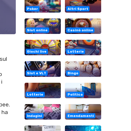
Poker
Altri Sport
Slot online
Casinò online
Giochi live
Lotterie
sul
o
Slot e VLT
Bingo
i
Lotterie
Politica
pee.
 ha
Indagini
Emendamenti