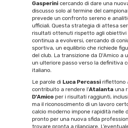
Gasperini
cercando di dare una nuova 
discusso solo al termine del campion
prevede un confronto sereno e analitic
ufficiali. Questa strategia di attesa s
risultati ottenuti rispetto agli obiettivi p
continua a evolversi, cercando di coni
sportiva, un equilibrio che richiede fi
del club. La transizione da D'Amico a
un ulteriore passo verso la definitiva
italiano.
Le parole di
Luca Percassi
riflettono
contribuito a rendere l'
Atalanta
una r
D'Amico
per i risultati raggiunti, incl
ma il riconoscimento di un lavoro certos
calcio moderno impone rapidità nelle d
pronto per una nuova sfida professional
trovare pronta a rilanciare. L'eventua