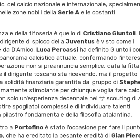
ici del calcio nazionale e internazionale, specialme
elle zone nobili della
Serie A
e le costanti
nza e della tifoseria è quello di
Cristiano Giuntoli
. 
dirigente di spicco della
Juventus
è visto come il
ne da D'Amico.
Luca Percassi
ha definito Giuntoli c
el panorama calcistico attuale, confermando l'intere
operazione non si preannuncia semplice, data la fitta
il dirigente toscano sta ricevendo, ma il progetto
a solidità finanziaria garantita dal gruppo di
Steph
emamente stimolante per chiunque voglia fare calc
é non solo un'esperienza decennale nel サ scouting di 
tire spogliatoi complessi e di individuare talenti
pilastro fondamentale della filosofia atalantina.
ntro a
Portofino
è stato l'occasione per fare il punt
o
, che ha ereditato la pesante eredità di
Gian Pier