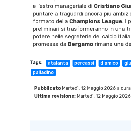
e l'estro manageriale di
Cristiano Giu
puntare a traguardi ancora più ambizi
formato della
Champions League
. I
preliminari si trasformeranno in una tra
potere nelle segreterie del calcio itali
promessa da
Bergamo
rimane una del
Tags:
atalanta
percassi
d amico
giu
palladino
Pubblicato
Martedì, 12 Maggio 2026 a cura
Ultima revisione:
Martedì, 12 Maggio 2026