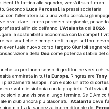
identità tattica alla squadra, vedrà il suo futuro
ato. Secondo
Luca Percassi
, la prassi societaria
o con l'allenatore solo una volta conclusi gli impeg
erve a valutare l'intero percorso stagionale, pesando 
refissati all'inizio dell'anno. L'
Atalanta
del
2026
ugare la sostenibilità economica con la competitivi
gure carismatiche e competenti in ogni settore nevra
 un eventuale nuovo corso targato Giuntoli segnere
 consacrazione della
Dea
come potenza stabile del c
 anche un profondo senso di gratitudine verso chi h
ealtà ammirata in tutta
Europa
. Ringraziare
Tony
usi i piazzamenti europei, non è solo un atto di cortes
ino svolto in sintonia con la proprietà. Tuttavia, il
ecisioni e una visione a lungo termine. Se D'Amico 
e in club ancora più blasonati, l'
Atalanta
deve fa
le binomio tra la saggezza imprenditoriale dei
Perca