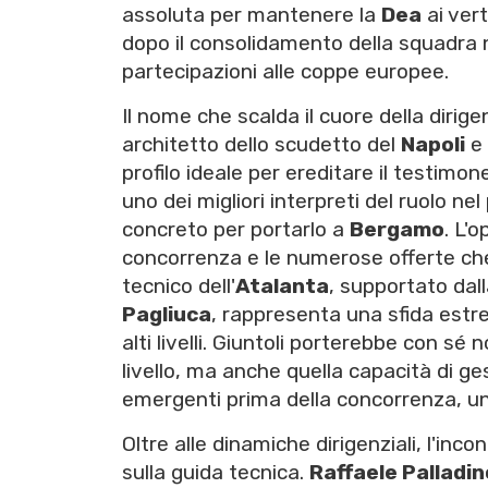
assoluta per mantenere la
Dea
ai vert
dopo il consolidamento della squadra n
partecipazioni alle coppe europee.
Il nome che scalda il cuore della dirige
architetto dello scudetto del
Napoli
e 
profilo ideale per ereditare il testimo
uno dei migliori interpreti del ruolo n
concreto per portarlo a
Bergamo
. L'
concorrenza e le numerose offerte che 
tecnico dell'
Atalanta
, supportato dall
Pagliuca
, rappresenta una sfida estr
alti livelli. Giuntoli porterebbe con s
livello, ma anche quella capacità di ges
emergenti prima della concorrenza, un 
Oltre alle dinamiche dirigenziali, l'inco
sulla guida tecnica.
Raffaele Palladin