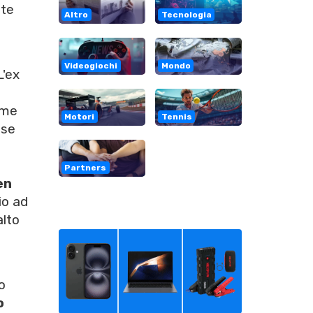
nte
Altro
Tecnologia
Videogiochi
Mondo
L'ex
ome
Motori
Tennis
sse
Partners
en
io ad
alto
o
o