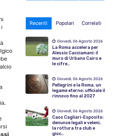
ni
Recenti
Popolari
Correlati
i
Giovedì, 06 Agosto 2026
tà
La Roma accelera per
lgico
Alessio Cacciamani: il
bbe
muro di Urbano Cairo e
le cifre..
alcio
Giovedì, 06 Agosto 2026
Pellegrini e la Roma, un
a
legame eterno: ufficiale il
rinnovo fino al 2027
ia,
Giovedì, 06 Agosto 2026
Caos Cagliari-Esposito:
è
denunce legali e veleni,
rsi
la rottura tra club e
ssi
gioc..