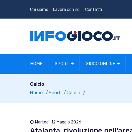
Chi siamo
Lavora con noi
Contatti
HOME
SPORT
GIOCO ONLINE
Calcio
Home
Sport
Calcio
Martedì, 12 Maggio 2026
Atalanta, rivoluzione nell'are