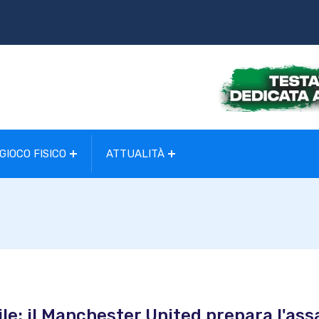
GIOCO FISICO
ATTUALITÀ
ile: il Manchester United prepara l'ass