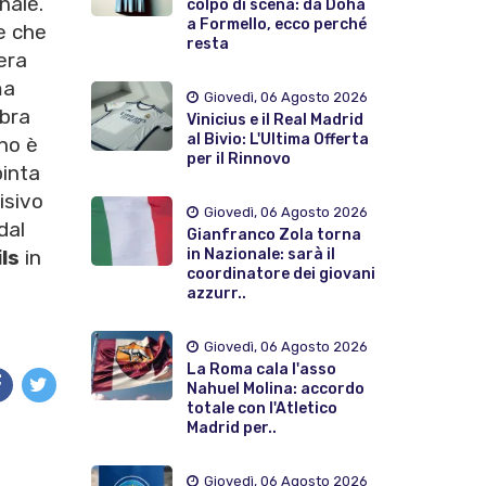
nale.
colpo di scena: da Doha
a Formello, ecco perché
e che
resta
era
ma
Giovedì, 06 Agosto 2026
mbra
Vinicius e il Real Madrid
al Bivio: L'Ultima Offerta
rno è
per il Rinnovo
pinta
isivo
Giovedì, 06 Agosto 2026
dal
Gianfranco Zola torna
in Nazionale: sarà il
ls
in
coordinatore dei giovani
azzurr..
Giovedì, 06 Agosto 2026
La Roma cala l'asso
Nahuel Molina: accordo
totale con l'Atletico
Madrid per..
Giovedì, 06 Agosto 2026