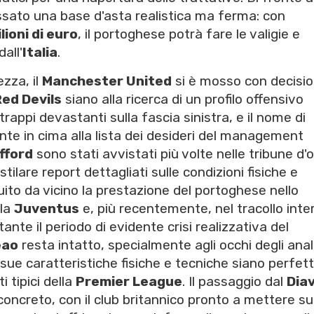
ssato una base d'asta realistica ma ferma: con
lioni di euro
, il portoghese potrà fare le valigie e
all'
Italia
.
zza, il
Manchester United
si è mosso con decisi
ed Devils
siano alla ricerca di un profilo offensivo
rappi devastanti sulla fascia sinistra, e il nome di
e in cima alla lista dei desideri del management
fford
sono stati avvistati più volte nelle tribune d'
stilare report dettagliati sulle condizioni fisiche e
ito da vicino la prestazione del portoghese nello
 la
Juventus
e, più recentemente, nel tracollo inte
ante il periodo di evidente crisi realizzativa del
eao
resta intatto, specialmente agli occhi degli anali
e sue caratteristiche fisiche e tecniche siano perfet
i tipici della
Premier League
. Il passaggio dal
Dia
oncreto, con il club britannico pronto a mettere su