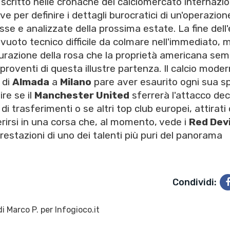
critto nelle cronache del calciomercato internazio
 per definire i dettagli burocratici di un'operazion
se e analizzate della prossima estate. La fine dell'
uoto tecnico difficile da colmare nell'immediato, 
turazione della rosa che la proprietà americana se
 proventi di questa illustre partenza. Il calcio mode
o di
Almada
a
Milano
pare aver esaurito ogni sua s
re se il
Manchester United
sferrerà l'attacco dec
 di trasferimenti o se altri top club europei, attirati 
rirsi in una corsa che, al momento, vede i
Red Devi
prestazioni di uno dei talenti più puri del panorama
Condividi:
di
Marco P.
per Infogioco.it