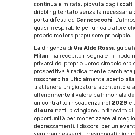
continua e mirata, piovuta dagli spalti 
dribbling tentato senza la necessaria 
porta difesa da
Carnesecchi
. L'atmo
quasi irrespirabile per un calciatore c
proprio motore propulsore principale.
La dirigenza di
Via Aldo Rossi
, guidat
Milan
, ha recepito il segnale in modo 
privarsi del proprio uomo simbolo era c
prospettiva è radicalmente cambiata p
rossonero ha ufficialmente aperto alla
trattenere un giocatore scontento e
ulteriormente il valore patrimoniale de
un contratto in scadenza nel
2028
e 
di euro
netti a stagione, la finestra d
opportunità per monetizzare al meglio i
deprezzamenti. I discorsi per un even
sembrano esserci i presupposti diplomat