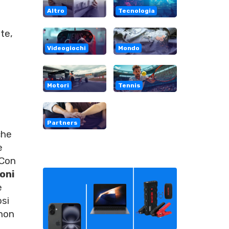
Altro
Tecnologia
te,
Videogiochi
Mondo
Motori
Tennis
Partners
che
e
 Con
ioni
e
osi
 non