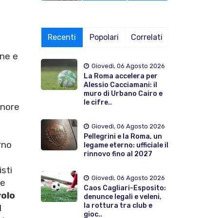
Recenti
Popolari
Correlati
one e
Giovedì, 06 Agosto 2026
La Roma accelera per
Alessio Cacciamani: il
muro di Urbano Cairo e
le cifre..
onore
Giovedì, 06 Agosto 2026
Pellegrini e la Roma, un
rno
legame eterno: ufficiale il
rinnovo fino al 2027
sti
Giovedì, 06 Agosto 2026
te
Caos Cagliari-Esposito:
volo
denunce legali e veleni,
la rottura tra club e
l
gioc..