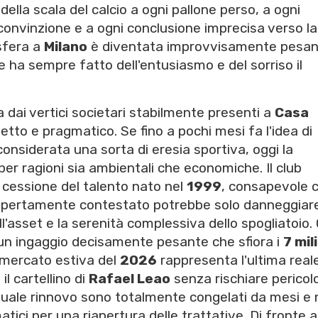
della scala del calcio a ogni pallone perso, a ogni
convinzione e a ogni conclusione imprecisa verso la
sfera a
Milano
è diventata improvvisamente pesan
he ha sempre fatto dell'entusiasmo e del sorriso il
a dai vertici societari stabilmente presenti a
Casa
netto e pragmatico. Se fino a pochi mesi fa l'idea di
onsiderata una sorta di eresia sportiva, oggi la
er ragioni sia ambientali che economiche. Il club
 cessione del talento nato nel
1999
, consapevole 
 apertamente contestato potrebbe solo danneggiar
ll'asset e la serenità complessiva dello spogliatoio.
un ingaggio decisamente pesante che sfiora i
7 mil
i mercato estiva del
2026
rappresenta l'ultima real
l cartellino di
Rafael Leao
senza rischiare pericol
tuale rinnovo sono totalmente congelati da mesi e
ici per una riapertura delle trattative. Di fronte a