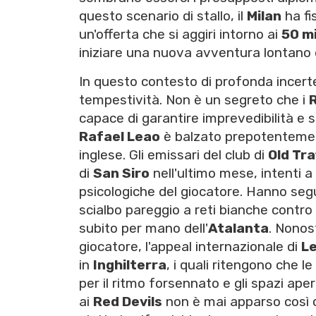
questo scenario di stallo, il
Milan
ha fi
un'offerta che si aggiri intorno ai
50 mi
iniziare una nuova avventura lontano d
In questo contesto di profonda incerte
tempestività. Non è un segreto che i
R
capace di garantire imprevedibilità e st
Rafael Leao
è balzato prepotentement
inglese. Gli emissari del club di
Old Tra
di
San Siro
nell'ultimo mese, intenti a 
psicologiche del giocatore. Hanno segu
scialbo pareggio a reti bianche contro
subito per mano dell'
Atalanta
. Nonost
giocatore, l'appeal internazionale di
L
in
Inghilterra
, i quali ritengono che l
per il ritmo forsennato e gli spazi apert
ai
Red Devils
non è mai apparso così c