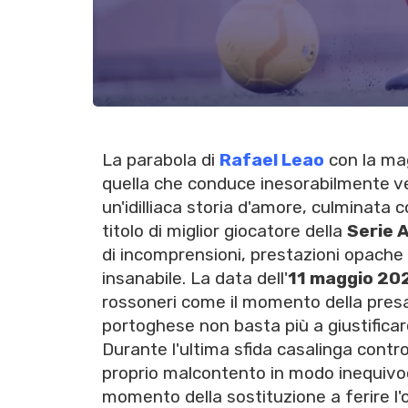
La parabola di
Rafael Leao
con la mag
quella che conduce inesorabilmente ver
un'idilliaca storia d'amore, culminata 
titolo di miglior giocatore della
Serie 
di incomprensioni, prestazioni opache 
insanabile. La data dell'
11 maggio 20
rossoneri come il momento della presa di
portoghese non basta più a giustificar
Durante l'ultima sfida casalinga contro 
proprio malcontento in modo inequivoca
momento della sostituzione a ferire l