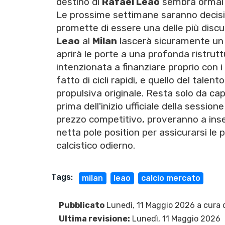
destino di
Rafael Leao
sembra ormai s
Le prossime settimane saranno decisive
promette di essere una delle più discus
Leao
al
Milan
lascerà sicuramente un v
aprirà le porte a una profonda ristrut
intenzionata a finanziare proprio con i
fatto di cicli rapidi, e quello del talent
propulsiva originale. Resta solo da capi
prima dell'inizio ufficiale della sessione
prezzo competitivo, proveranno a inse
netta pole position per assicurarsi le 
calcistico odierno.
Tags:
milan
leao
calcio mercato
Pubblicato
Lunedì, 11 Maggio 2026 a cura 
Ultima revisione:
Lunedì, 11 Maggio 2026