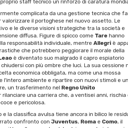
l proprio staff tecnico un rinforzo di caratura mondia
ormente complicata da una gestione tecnica che fa
er valorizzare il portoghese nel nuovo assetto. Le
tivo e le diverse visioni strategiche tra la società e
tensione diffusa. Figure di spicco come
Tare
hanno
lla responsabilità individuale, mentre
Allegri
è app
astiche che potrebbero peggiorare il morale della
 Leao
è diventato suo malgrado il capro espiatorio
i chiudersi con più ombre che luci. La sua cessione 
 scelta economica obbligata, ma come una mossa
l'intero ambiente e ripartire con nuovi stimoli e u
atore, un trasferimento nel
Regno Unito
ilanciare una carriera che, a ventisei anni, rischia 
coce e pericolosa.
 e la classifica avulsa tiene ancora in bilico le resi
errato confronto con
Juventus
,
Roma
e
Como
, il