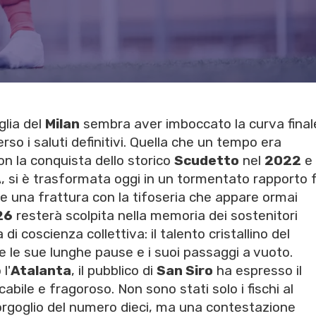
lia del
Milan
sembra aver imboccato la curva final
so i saluti definitivi. Quella che un tempo era
con la conquista dello storico
Scudetto
nel
2022
e 
A
, si è trasformata oggi in un tormentato rapporto 
e una frattura con la tifoseria che appare ormai
26
resterà scolpita nella memoria dei sostenitori
 coscienza collettiva: il talento cristallino del
e le sue lunghe pause e i suoi passaggi a vuoto.
l'
Atalanta
, il pubblico di
San Siro
ha espresso il
bile e fragoroso. Non sono stati solo i fischi al
'orgoglio del numero dieci, ma una contestazione