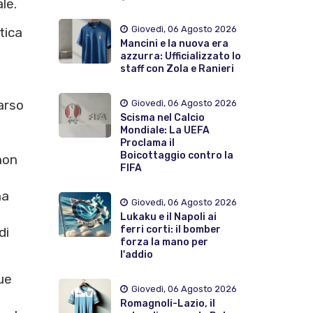
le.
Giovedì, 06 Agosto 2026
tica
Mancini e la nuova era
azzurra: Ufficializzato lo
staff con Zola e Ranieri
arso
Giovedì, 06 Agosto 2026
Scisma nel Calcio
Mondiale: La UEFA
Proclama il
Boicottaggio contro la
non
FIFA
na
Giovedì, 06 Agosto 2026
Lukaku e il Napoli ai
ferri corti: il bomber
di
forza la mano per
l'addio
due
Giovedì, 06 Agosto 2026
Romagnoli-Lazio, il