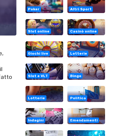
Poker
Altri Sport
Slot online
Casinò online
e,
Giochi live
Lotterie
il
fatto
Slot e VLT
Bingo
Lotterie
Politica
Indagini
Emendamenti