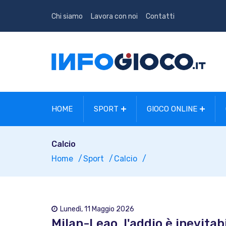
Chi siamo
Lavora con noi
Contatti
HOME
SPORT
GIOCO ONLINE
Calcio
Home
Sport
Calcio
Lunedì, 11 Maggio 2026
Milan-Leao, l'addio è inevitab