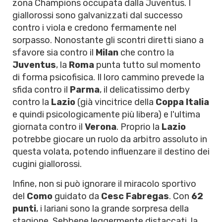
zona Champions occupata dalla Juventus. I
giallorossi sono galvanizzati dal successo
contro i viola e credono fermamente nel
sorpasso. Nonostante gli scontri diretti siano a
sfavore sia contro il
Milan
che contro la
Juventus
, la
Roma
punta tutto sul momento
di forma psicofisica. Il loro cammino prevede la
sfida contro il
Parma
, il delicatissimo derby
contro la
Lazio
(già vincitrice della
Coppa Italia
e quindi psicologicamente più libera) e l'ultima
giornata contro il
Verona
. Proprio la
Lazio
potrebbe giocare un ruolo da arbitro assoluto in
questa volata, potendo influenzare il destino dei
cugini giallorossi.
Infine, non si può ignorare il miracolo sportivo
del
Como
guidato da
Cesc Fabregas
. Con
62
punti
, i lariani sono la grande sorpresa della
stagione. Sebbene leggermente distaccati, la