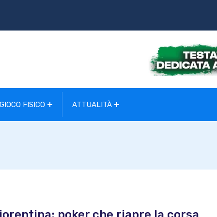
GIOCO FISICO
ATTUALITÀ
orentina: poker che riapre la corsa