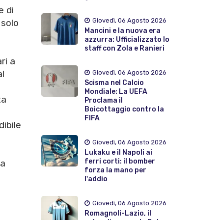
 di
Giovedì, 06 Agosto 2026
 solo
Mancini e la nuova era
azzurra: Ufficializzato lo
staff con Zola e Ranieri
ri a
al
Giovedì, 06 Agosto 2026
Scisma nel Calcio
Mondiale: La UEFA
ta
Proclama il
Boicottaggio contro la
FIFA
ibile
e
Giovedì, 06 Agosto 2026
Lukaku e il Napoli ai
ferri corti: il bomber
la
forza la mano per
l'addio
Giovedì, 06 Agosto 2026
Romagnoli-Lazio, il