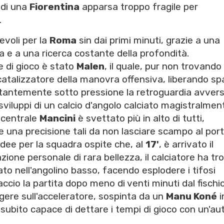
 di una
Fiorentina
apparsa troppo fragile per
.
revoli per la
Roma
sin dai primi minuti, grazie a una
 e a una ricerca costante della profondità.
e di gioco è stato
Malen
, il quale, pur non trovando 
 catalizzatore della manovra offensiva, liberando sp
tantemente sotto pressione la retroguardia avvers
i sviluppi di un calcio d'angolo calciato magistralmen
e centrale
Mancini
è svettato più in alto di tutti,
 una precisione tali da non lasciare scampo al port
dee per la squadra ospite che, al
17'
, è arrivato il
azione personale di rara bellezza, il calciatore ha tr
to nell'angolino basso, facendo esplodere i tifosi
accio la partita dopo meno di venti minuti dal fischi
gere sull'acceleratore, sospinta da un
Manu Koné
i
subito capace di dettare i tempi di gioco con un'aut