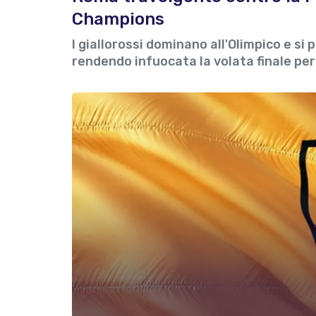
Champions
I giallorossi dominano all'Olimpico e s
rendendo infuocata la volata finale per 