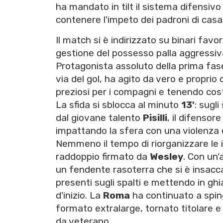
ha mandato in tilt il sistema difensivo
contenere l'impeto dei padroni di casa
Il match si è indirizzato su binari favo
gestione del possesso palla aggressiva
Protagonista assoluto della prima fas
via del gol, ha agito da vero e proprio
preziosi per i compagni e tenendo cos
La sfida si sblocca al minuto
13'
: sugl
dal giovane talento
Pisilli
, il difensor
impattando la sfera con una violenza e
Nemmeno il tempo di riorganizzare le i
raddoppio firmato da
Wesley
. Con un'
un fendente rasoterra che si è insacca
presenti sugli spalti e mettendo in ghi
d'inizio. La
Roma
ha continuato a spin
formato extralarge, tornato titolare e 
da veterano.