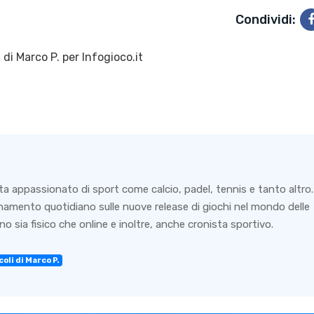
Condividi:
 di
Marco P.
per Infogioco.it
6
ta appassionato di sport come calcio, padel, tennis e tanto altro.
rnamento quotidiano sulle nuove release di giochi nel mondo delle
o sia fisico che online e inoltre, anche cronista sportivo.
oli di Marco P.