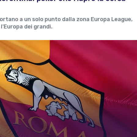
i portano a un solo punto dalla zona Europa League,
l'Europa dei grandi.