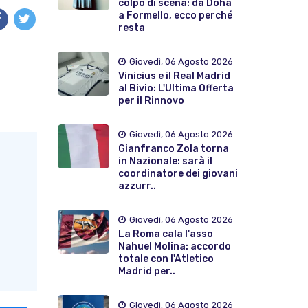
colpo di scena: da Doha
a Formello, ecco perché
resta
Giovedì, 06 Agosto 2026
Vinicius e il Real Madrid
al Bivio: L'Ultima Offerta
per il Rinnovo
Giovedì, 06 Agosto 2026
Gianfranco Zola torna
in Nazionale: sarà il
coordinatore dei giovani
azzurr..
Giovedì, 06 Agosto 2026
La Roma cala l'asso
Nahuel Molina: accordo
totale con l'Atletico
Madrid per..
Giovedì, 06 Agosto 2026