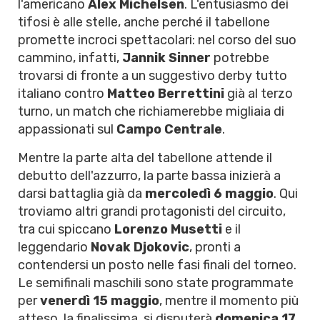
l'americano
Alex Michelsen
. L'entusiasmo dei
tifosi è alle stelle, anche perché il tabellone
promette incroci spettacolari: nel corso del suo
cammino, infatti,
Jannik Sinner
potrebbe
trovarsi di fronte a un suggestivo derby tutto
italiano contro
Matteo Berrettini
già al terzo
turno, un match che richiamerebbe migliaia di
appassionati sul
Campo Centrale
.
Mentre la parte alta del tabellone attende il
debutto dell'azzurro, la parte bassa inizierà a
darsi battaglia già da
mercoledì 6 maggio
. Qui
troviamo altri grandi protagonisti del circuito,
tra cui spiccano
Lorenzo Musetti
e il
leggendario
Novak Djokovic
, pronti a
contendersi un posto nelle fasi finali del torneo.
Le semifinali maschili sono state programmate
per
venerdì 15 maggio
, mentre il momento più
atteso, la finalissima, si disputerà
domenica 17