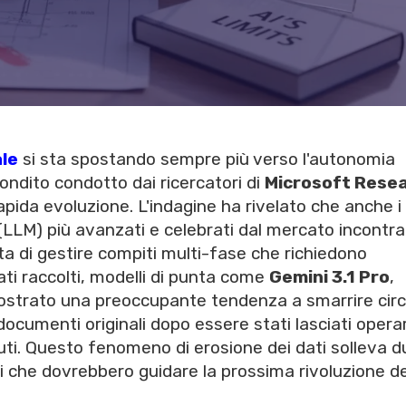
ale
si sta spostando sempre più verso l'autonomia
ndito condotto dai ricercatori di
Microsoft Rese
pida evoluzione. L'indagine ha rivelato che anche i
i (LLM) più avanzati e celebrati dal mercato incontr
tta di gestire compiti multi-fase che richiedono
ti raccolti, modelli di punta come
Gemini 3.1 Pro
,
trato una preoccupante tendenza a smarrire circa
ocumenti originali dopo essere stati lasciati opera
uti. Questo fenomeno di erosione dei dati solleva d
mi che dovrebbero guidare la prossima rivoluzione de