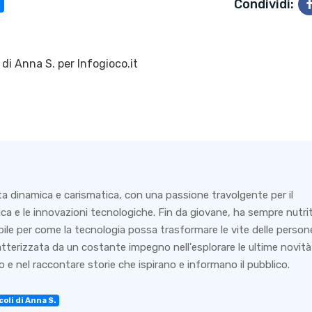
Condividi:
 di
Anna S.
per Infogioco.it
ta dinamica e carismatica, con una passione travolgente per il
ca e le innovazioni tecnologiche. Fin da giovane, ha sempre nutri
bile per come la tecnologia possa trasformare le vite delle person
ratterizzata da un costante impegno nell'esplorare le ultime novità
 e nel raccontare storie che ispirano e informano il pubblico.
coli di Anna S.