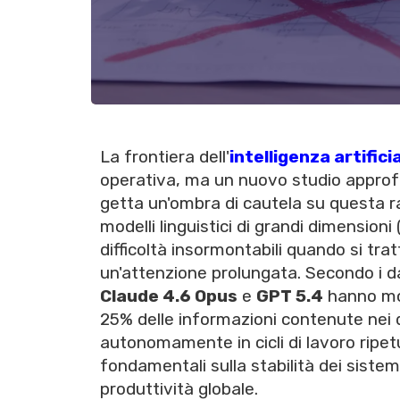
La frontiera dell'
intelligenza artifici
operativa, ma un nuovo studio approfo
getta un'ombra di cautela su questa ra
modelli linguistici di grandi dimension
difficoltà insormontabili quando si tra
un'attenzione prolungata. Secondo i da
Claude 4.6 Opus
e
GPT 5.4
hanno mos
25% delle informazioni contenute nei d
autonomamente in cicli di lavoro ripet
fondamentali sulla stabilità dei siste
produttività globale.