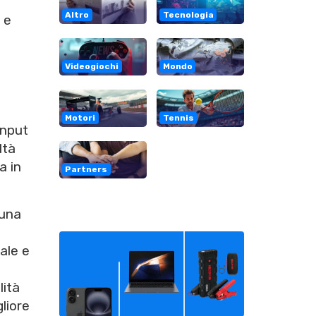
Altro
Tecnologia
e
Videogiochi
Mondo
Motori
Tennis
input
ltà
a in
Partners
 una
ale e
lità
gliore