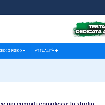
GIOCO FISICO
ATTUALITÀ
isce nei compiti complessi: lo studio