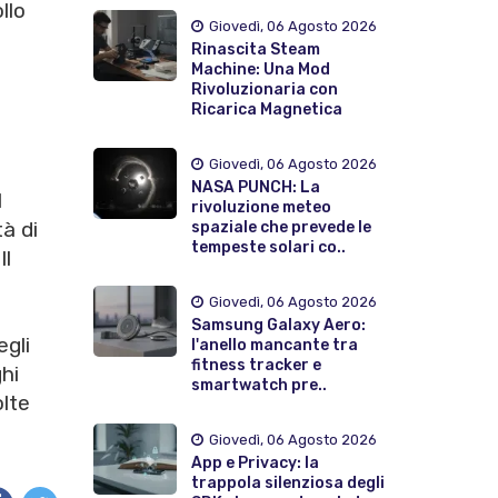
llo
Giovedì, 06 Agosto 2026
Rinascita Steam
Machine: Una Mod
Rivoluzionaria con
Ricarica Magnetica
Giovedì, 06 Agosto 2026
NASA PUNCH: La
l
rivoluzione meteo
tà di
spaziale che prevede le
tempeste solari co..
Il
Giovedì, 06 Agosto 2026
Samsung Galaxy Aero:
egli
l'anello mancante tra
fitness tracker e
hi
smartwatch pre..
olte
Giovedì, 06 Agosto 2026
App e Privacy: la
trappola silenziosa degli