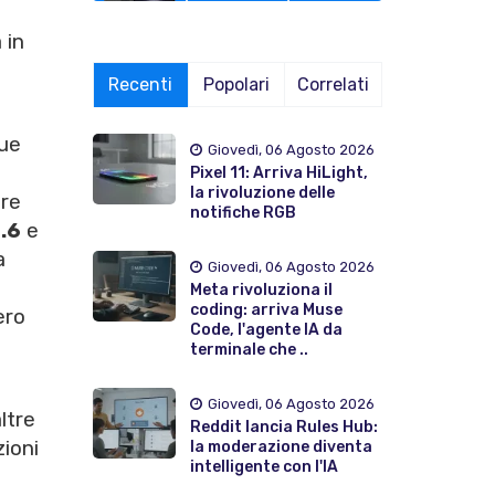
 in
Recenti
Popolari
Correlati
ue
Giovedì, 06 Agosto 2026
Pixel 11: Arriva HiLight,
la rivoluzione delle
ere
notifiche RGB
.6
e
a
Giovedì, 06 Agosto 2026
Meta rivoluziona il
coding: arriva Muse
ero
Code, l'agente IA da
terminale che ..
Giovedì, 06 Agosto 2026
ltre
Reddit lancia Rules Hub:
ioni
la moderazione diventa
intelligente con l'IA
a