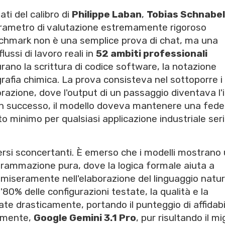
ati del calibro di
Philippe Laban
,
Tobias Schnabel
arametro di valutazione estremamente rigoroso
chmark non è una semplice prova di chat, ma una
ussi di lavoro reali in
52 ambiti professionali
urano la scrittura di codice software, la notazione
grafia chimica. La prova consisteva nel sottoporre i
razione, dove l'output di un passaggio diventava l'
con successo, il modello doveva mantenere una fede
to minimo per qualsiasi applicazione industriale seri
 versi sconcertanti. È emerso che i modelli mostrano
ogrammazione pura, dove la logica formale aiuta a
 miseramente nell'elaborazione del linguaggio natur
l'80% delle configurazioni testate, la qualità e la
e drasticamente, portando il punteggio di affidabi
temente,
Google Gemini 3.1 Pro
, pur risultando il mi