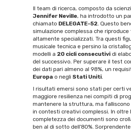
Il team di ricerca, composto da scienzi
Jennifer Neville
, ha introdotto un p
chiamato
DELEGATE-52
. Questo ben
simulazione complessa che riproduce fl
altamente specializzati. Tra questi fig
musicale tecnica e persino la cristallo
modelli a
20 cicli consecutivi
di elabo
del successivo. Per superare il test 
dei dati pari almeno al 98%, un requisi
Europa
o negli
Stati Uniti
.
I risultati emersi sono stati per certi
maggiore resilienza nei compiti di pr
mantenere la struttura, ma falliscono
in contesti creativi complessi. In oltre 
completezza dei documenti sono crollat
ben al di sotto dell'80%. Sorprenden