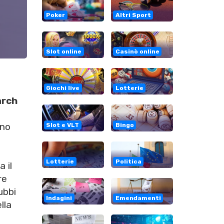
Poker
Altri Sport
Slot online
Casinò online
Giochi live
Lotterie
arch
ano
Slot e VLT
Bingo
Lotterie
Politica
 il
re
ubbi
Indagini
Emendamenti
lla