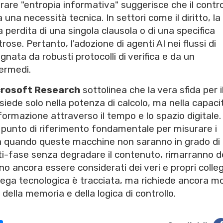
are "entropia informativa" suggerisce che il contro
na necessità tecnica. In settori come il diritto, la
a perdita di una singola clausola o di una specifica
se. Pertanto, l'adozione di agenti AI nei flussi di
ata da robusti protocolli di verifica e da un
termedi.
crosoft Research
sottolinea che la vera sfida per i
risiede solo nella potenza di calcolo, ma nella capaci
nformazione attraverso il tempo e lo spazio digitale. 
 punto di riferimento fondamentale per misurare i
 a quando queste macchine non saranno in grado di
ti-fase senza degradare il contenuto, rimarranno d
o ancora essere considerati dei veri e propri colleg
lega tecnologica è tracciata, ma richiede ancora m
 della memoria e della logica di controllo.