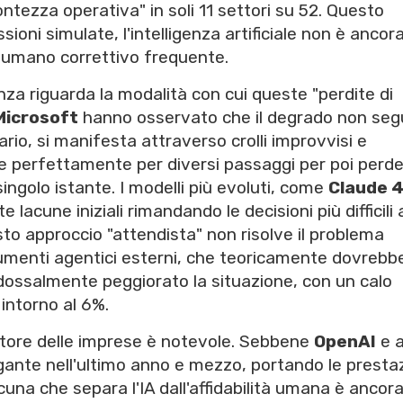
prontezza operativa" in soli 11 settori su 52. Questo
sioni simulate, l'intelligenza artificiale non è ancora
 umano correttivo frequente.
nza riguarda la modalità con cui queste "perdite di
Microsoft
hanno osservato che il degrado non seg
ario, si manifesta attraverso crolli improvvisi e
re perfettamente per diversi passaggi per poi perd
 singolo istante. I modelli più evoluti, come
Claude 4
acune iniziali rimandando le decisioni più difficili 
to approccio "attendista" non risolve il problema
strumenti agentici esterni, che teoricamente dovrebb
adossalmente peggiorato la situazione, con un calo
 intorno al 6%.
ettore delle imprese è notevole. Sebbene
OpenAI
e a
ante nell'ultimo anno e mezzo, portando le prestaz
lacuna che separa l'IA dall'affidabilità umana è ancor