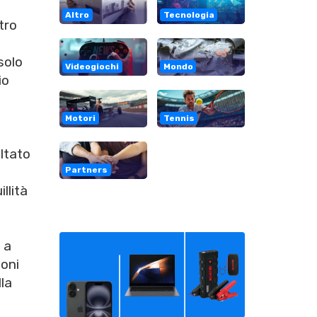
Altro
Tecnologia
tro
solo
Videogiochi
Mondo
io
Motori
Tennis
ultato
Partners
llità
 a
ioni
la