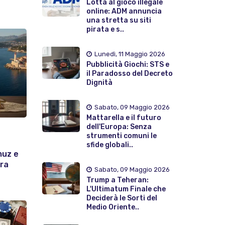
Lotta al gioco illegale
online: ADM annuncia
una stretta su siti
pirata e s..
Lunedì, 11 Maggio 2026
Pubblicità Giochi: STS e
il Paradosso del Decreto
Dignità
Sabato, 09 Maggio 2026
Mattarella e il futuro
dell'Europa: Senza
strumenti comuni le
sfide globali..
muz e
era
Sabato, 09 Maggio 2026
Trump a Teheran:
L'Ultimatum Finale che
Deciderà le Sorti del
Medio Oriente..