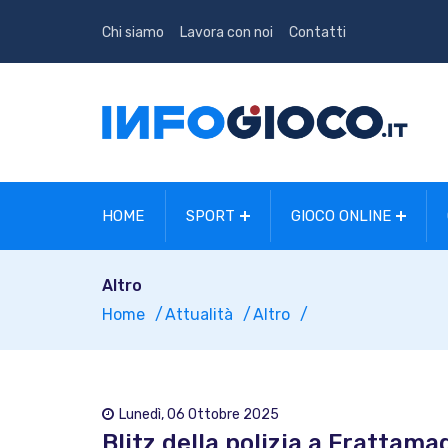
Chi siamo
Lavora con noi
Contatti
HOME
SPORT
GIOCO ONLINE
Altro
Home
Attualità
Altro
Lunedì, 06 Ottobre 2025
Blitz della polizia a Frattam