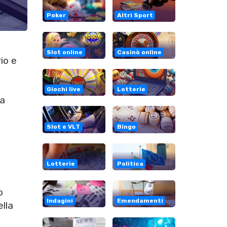
Poker
Altri Sport
Slot online
Casinò online
rio e
Giochi live
Lotterie
ca
Slot e VLT
Bingo
Lotterie
Politica
o
o
Indagini
Emendamenti
ella