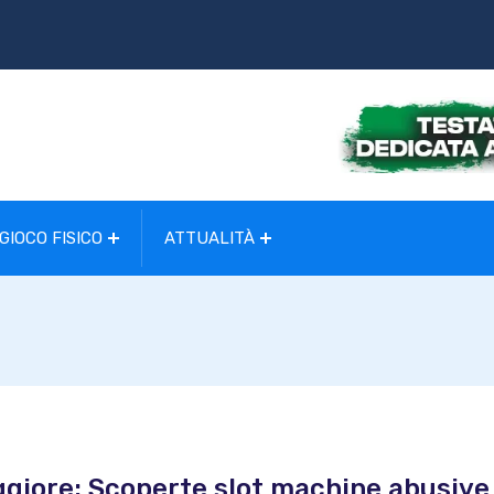
GIOCO FISICO
ATTUALITÀ
aggiore: Scoperte slot machine abusive