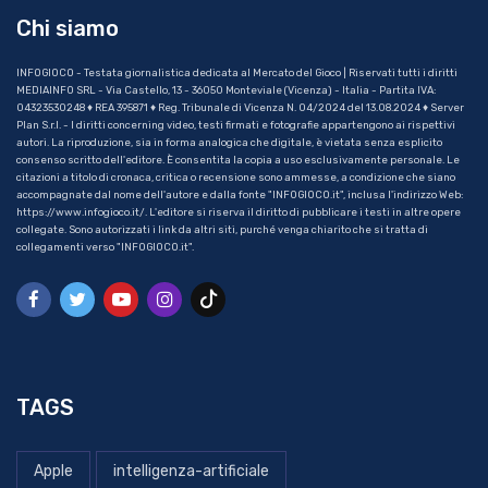
Chi siamo
INFOGIOCO - Testata giornalistica dedicata al Mercato del Gioco | Riservati tutti i diritti
MEDIAINFO SRL - Via Castello, 13 - 36050 Monteviale (Vicenza) - Italia - Partita IVA:
04323530248 ♦ REA 395871 ♦ Reg. Tribunale di Vicenza N. 04/2024 del 13.08.2024 ♦ Server
Plan S.r.l. - I diritti concerning video, testi firmati e fotografie appartengono ai rispettivi
autori. La riproduzione, sia in forma analogica che digitale, è vietata senza esplicito
consenso scritto dell'editore. È consentita la copia a uso esclusivamente personale. Le
citazioni a titolo di cronaca, critica o recensione sono ammesse, a condizione che siano
accompagnate dal nome dell'autore e dalla fonte "INFOGIOCO.it", inclusa l'indirizzo Web:
https://www.infogioco.it/. L'editore si riserva il diritto di pubblicare i testi in altre opere
collegate. Sono autorizzati i link da altri siti, purché venga chiarito che si tratta di
collegamenti verso "INFOGIOCO.it".
TAGS
Apple
intelligenza-artificiale