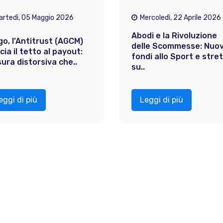
artedì, 05 Maggio 2026
Mercoledì, 22 Aprile 2026
Abodi e la Rivoluzione
go, l’Antitrust (AGCM)
delle Scommesse: Nuov
cia il tetto al payout:
fondi allo Sport e stre
sura distorsiva che..
su..
eggi di più
Leggi di più