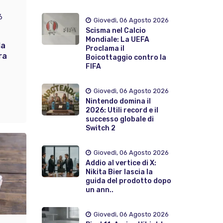
6
Giovedì, 06 Agosto 2026
Scisma nel Calcio
Mondiale: La UEFA
la
Proclama il
ra
Boicottaggio contro la
FIFA
Giovedì, 06 Agosto 2026
Nintendo domina il
2026: Utili record e il
successo globale di
Switch 2
Giovedì, 06 Agosto 2026
Addio al vertice di X:
Nikita Bier lascia la
guida del prodotto dopo
un ann..
Giovedì, 06 Agosto 2026