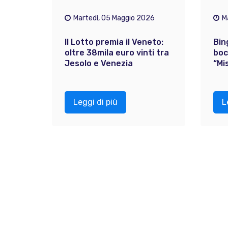
Martedì, 05 Maggio 2026
M
Il Lotto premia il Veneto:
Bin
oltre 38mila euro vinti tra
boc
Jesolo e Venezia
“Mi
Leggi di più
L