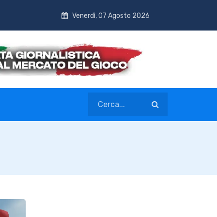
Venerdì, 07 Agosto 2026