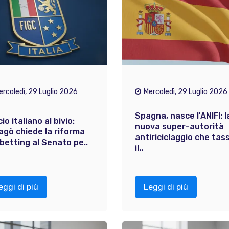
ercoledì, 29 Luglio 2026
Mercoledì, 29 Luglio 2026
Spagna, nasce l'ANIFI: l
io italiano al bivio:
nuova super-autorità
agò chiede la riforma
antiriciclaggio che tas
 betting al Senato pe..
il..
eggi di più
Leggi di più