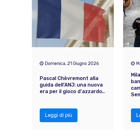
Domenica, 21 Giugno 2026
M
Mil
Pascal Chèvremont alla
ban
guida dell'ANJ: una nuova
cam
era per il gioco d'azzardo..
Sem
Leggi di più
L