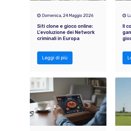
Domenica, 24 Maggio 2026
L
Siti clone e gioco online:
Il 
L'evoluzione dei Network
gam
criminali in Europa
gioc
Leggi di più
L