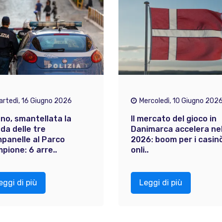
artedì, 16 Giugno 2026
Mercoledì, 10 Giugno 202
ano, smantellata la
Il mercato del gioco in
da delle tre
Danimarca accelera ne
panelle al Parco
2026: boom per i casin
pione: 6 arre..
onli..
eggi di più
Leggi di più