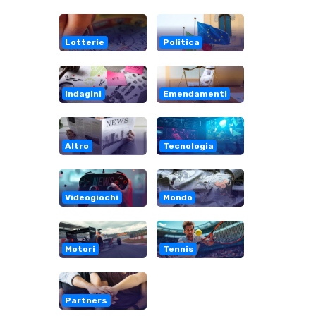
Lotterie
Politica
Indagini
Emendamenti
Altro
Tecnologia
Videogiochi
Mondo
Motori
Tennis
Partners