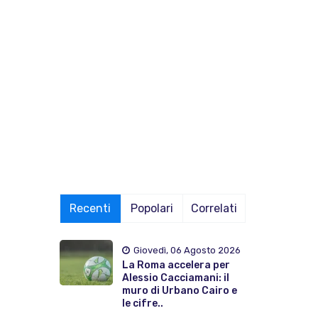
Recenti
Popolari
Correlati
Giovedì, 06 Agosto 2026
La Roma accelera per
Alessio Cacciamani: il
muro di Urbano Cairo e
le cifre..