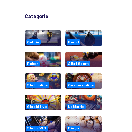
Categorie
Calcio
Padel
Poker
Altri Sport
Slot online
Casinò online
Giochi live
Lotterie
Slot e VLT
Bingo