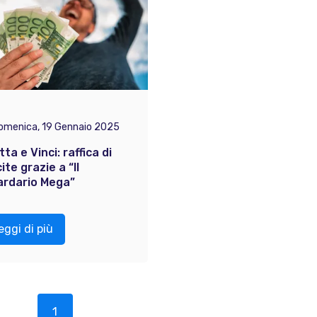
omenica, 19 Gennaio 2025
tta e Vinci: raffica di
ite grazie a “ll
iardario Mega”
eggi di più
1