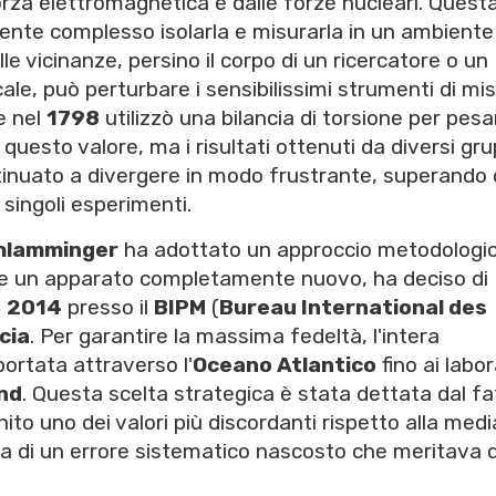
orza elettromagnetica e dalle forze nucleari. Quest
nte complesso isolarla e misurarla in un ambiente
le vicinanze, persino il corpo di un ricercatore o un
le, può perturbare i sensibilissimi strumenti di mis
e nel
1798
utilizzò una bilancia di torsione per pesa
 questo valore, ma i risultati ottenuti da diversi gru
ntinuato a divergere in modo frustrante, superando 
 singoli esperimenti.
hlamminger
ha adottato un approccio metodologi
tare un apparato completamente nuovo, ha deciso di
l
2014
presso il
BIPM
(
Bureau International des
cia
. Per garantire la massima fedeltà, l'intera
ortata attraverso l'
Oceano Atlantico
fino ai labor
nd
. Questa scelta strategica è stata dettata dal fa
to uno dei valori più discordanti rispetto alla medi
a di un errore sistematico nascosto che meritava d