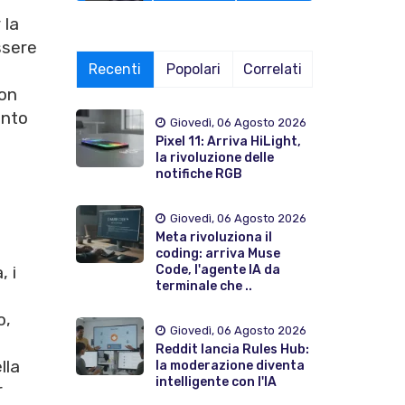
 la
ssere
Recenti
Popolari
Correlati
con
ento
Giovedì, 06 Agosto 2026
Pixel 11: Arriva HiLight,
la rivoluzione delle
notifiche RGB
Giovedì, 06 Agosto 2026
Meta rivoluziona il
coding: arriva Muse
Code, l'agente IA da
, i
terminale che ..
o,
Giovedì, 06 Agosto 2026
Reddit lancia Rules Hub:
lla
la moderazione diventa
intelligente con l'IA
r