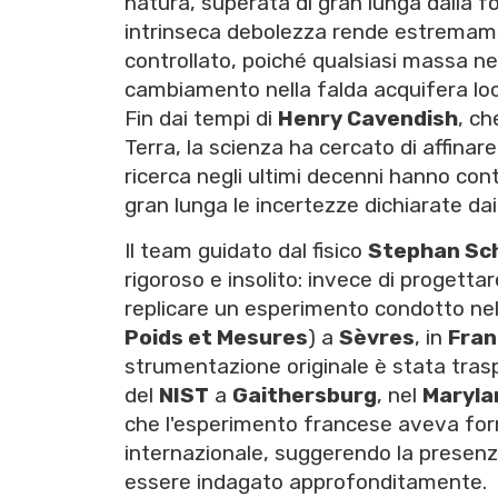
natura, superata di gran lunga dalla f
intrinseca debolezza rende estremame
controllato, poiché qualsiasi massa nel
cambiamento nella falda acquifera loca
Fin dai tempi di
Henry Cavendish
, ch
Terra, la scienza ha cercato di affinare
ricerca negli ultimi decenni hanno co
gran lunga le incertezze dichiarate dai
Il team guidato dal fisico
Stephan Sc
rigoroso e insolito: invece di proget
replicare un esperimento condotto ne
Poids et Mesures
) a
Sèvres
, in
Fran
strumentazione originale è stata trasp
del
NIST
a
Gaithersburg
, nel
Maryla
che l'esperimento francese aveva forni
internazionale, suggerendo la presenz
essere indagato approfonditamente.