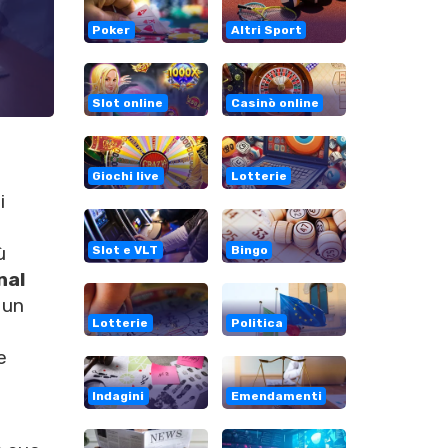
Poker
Altri Sport
Slot online
Casinò online
Giochi live
Lotterie
i
ù
Slot e VLT
Bingo
nal
 un
Lotterie
Politica
e
Indagini
Emendamenti