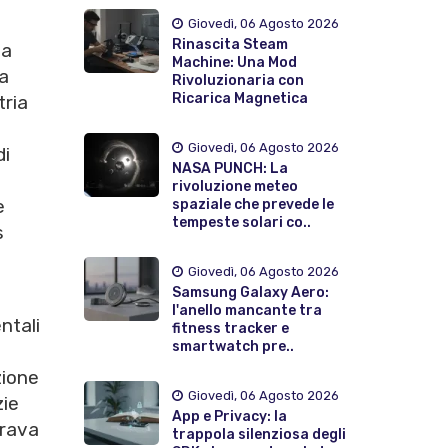
Giovedì, 06 Agosto 2026
Rinascita Steam
za
Machine: Una Mod
a
Rivoluzionaria con
Ricarica Magnetica
tria
Giovedì, 06 Agosto 2026
di
NASA PUNCH: La
rivoluzione meteo
e
spaziale che prevede le
tempeste solari co..
s
Giovedì, 06 Agosto 2026
Samsung Galaxy Aero:
l'anello mancante tra
ntali
fitness tracker e
smartwatch pre..
zione
Giovedì, 06 Agosto 2026
zie
App e Privacy: la
urava
trappola silenziosa degli