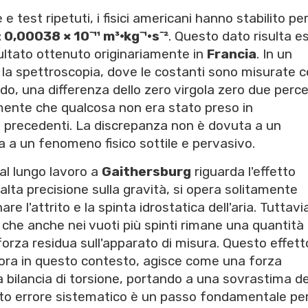
 test ripetuti, i fisici americani hanno stabilito per
0,00038 × 10⁻¹¹ m³·kg⁻¹·s⁻²
. Questo dato risulta e
sultato ottenuto originariamente in
Francia
. In un
 o la spettroscopia, dove le costanti sono misurate 
rdo, una differenza dello zero virgola zero due perc
mente che qualcosa non era stato preso in
i precedenti. La discrepanza non è dovuta a un
a un fenomeno fisico sottile e pervasivo.
al lungo lavoro a
Gaithersburg
riguarda l'effetto
 alta precisione sulla gravità, si opera solitamente
re l'attrito e la spinta idrostatica dell'aria. Tuttavia
he anche nei vuoti più spinti rimane una quantità
forza residua sull'apparato di misura. Questo effett
ora in questo contesto, agisce come una forza
a bilancia di torsione, portando a una sovrastima de
esto errore sistematico è un passo fondamentale pe