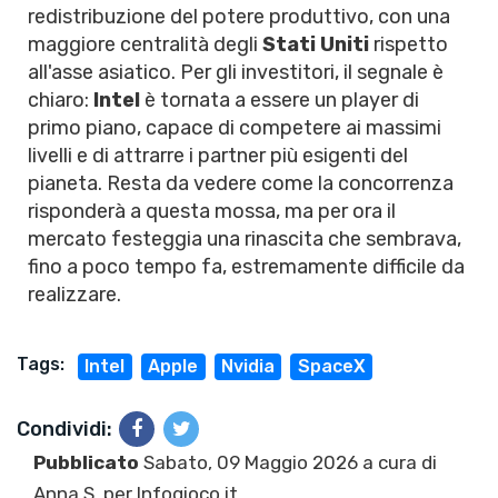
redistribuzione del potere produttivo, con una
maggiore centralità degli
Stati Uniti
rispetto
all'asse asiatico. Per gli investitori, il segnale è
chiaro:
Intel
è tornata a essere un player di
primo piano, capace di competere ai massimi
livelli e di attrarre i partner più esigenti del
pianeta. Resta da vedere come la concorrenza
risponderà a questa mossa, ma per ora il
mercato festeggia una rinascita che sembrava,
fino a poco tempo fa, estremamente difficile da
realizzare.
Tags:
Intel
Apple
Nvidia
SpaceX
Condividi:
Pubblicato
Sabato, 09 Maggio 2026 a cura di
Anna S.
per Infogioco.it