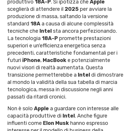
produttivo
18A-P
. Si ipotizza che
Apple
sceglierà di attendere il
2025
per avviare la
produzione di massa, saltando la versione
standard
18A
a causa di alcune complessità
tecniche che
Intel
sta ancora perfezionando.
La tecnologia
18A-P
promette prestazioni
superiori e un'efficienza energetica senza
precedenti, caratteristiche fondamentali per i
futuri
iPhone
,
MacBook
e potenzialmente
nuovi visori di realtà aumentata. Questa
transizione permetterebbe a
Intel
di dimostrare
al mondo la validità della sua tabella di marcia
tecnologica, messa in discussione negli anni
passati da ritardi cronici.
Non è solo
Apple
a guardare con interesse alle
capacità produttive di
Intel
. Anche figure
influenti come
Elon Musk
hanno espresso
interesse per il modello di business della