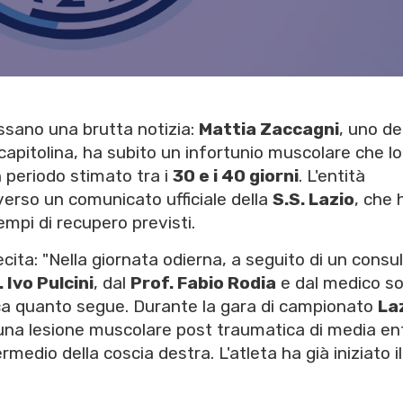
ssano una brutta notizia:
Mattia Zaccagni
, uno de
capitolina, ha subito un infortunio muscolare che lo
n periodo stimato tra i
30 e i 40 giorni
. L'entità
averso un comunicato ufficiale della
S.S. Lazio
, che 
tempi di recupero previsti.
cita: "Nella giornata odierna, a seguito di un consu
 Ivo Pulcini
, dal
Prof. Fabio Rodia
e dal medico so
 quanto segue. Durante la gara di campionato
La
una lesione muscolare post traumatica di media en
medio della coscia destra. L'atleta ha già iniziato il