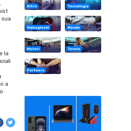
.
Altro
Tecnologia
sist
a sua
a
Videogiochi
Mondo
Motori
Tennis
e la
ciali
Partners
a
to a
uo