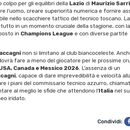
olpo per gli equilibri della
Lazio
di
Maurizio Sarri
are l'uomo, creare superiorità numerica e fornire as
ile nello scacchiere tattico del tecnico toscano. L
utto in un momento cruciale della stagione, con l
posto in
Champions League
e con diverse partite
accagni
non si limitano al club biancoceleste. Anch
ovrà fare a meno del giocatore per le prossime cru
i USA, Canada e Messico 2026
. L'assenza di un
cagni
, capace di dare imprevedibilità e velocità all
e i piani del commissario tecnico azzurro, chiama
ntare al meglio le sfide che attendono l'
Italia
nel s
eo iridato.
Condividi: