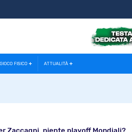
GIOCO FISICO
ATTUALITÀ
per Zaccagni, niente playoff Mondiali?