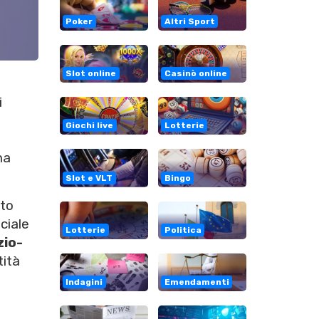
Poker
Altri Sport
Slot online
Casinò online
i
Giochi live
Lotterie
ha
Slot e VLT
Bingo
lto
ciale
Lotterie
Politica
zio-
tità
Indagini
Emendamenti