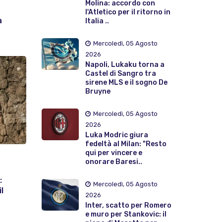
Molina: accordo con
l'Atletico per il ritorno in
a
Italia ..
Mercoledì, 05 Agosto
2026
Napoli, Lukaku torna a
Castel di Sangro tra
sirene MLS e il sogno De
Bruyne
Mercoledì, 05 Agosto
2026
Luka Modric giura
fedeltà al Milan: "Resto
qui per vincere e
onorare Baresi..
:
Mercoledì, 05 Agosto
l
2026
Inter, scatto per Romero
e muro per Stankovic: il