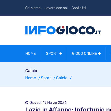
Chi siamo
Lavora con noi
Contatti
HOME
SPORT
GIOCO ONLINE
Calcio
Home
Sport
Calcio
Giovedì, 19 Marzo 2026
Lazio in Affanno: Infortunio 