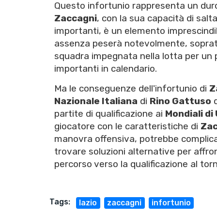
Questo infortunio rappresenta un duro c
Zaccagni
, con la sua capacità di salt
importanti, è un elemento imprescindib
assenza peserà notevolmente, sopratt
squadra impegnata nella lotta per un 
importanti in calendario.
Ma le conseguenze dell'infortunio di
Z
Nazionale Italiana
di
Rino Gattuso
d
partite di qualificazione ai
Mondiali d
giocatore con le caratteristiche di
Zac
manovra offensiva, potrebbe complicar
trovare soluzioni alternative per affro
percorso verso la qualificazione al torn
Tags:
lazio
zaccagni
infortunio