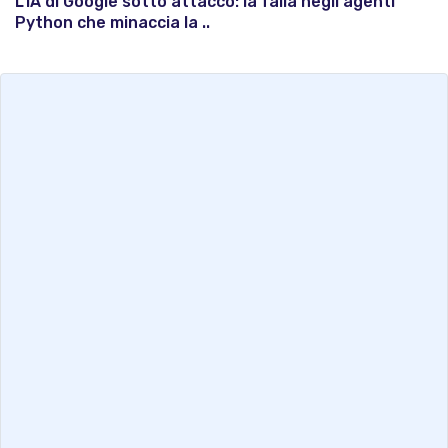
L'IA di Google sotto attacco: la falla negli agenti
Python che minaccia la ..