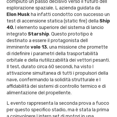
compiuto un passo decisivo verso il futuro dell
esplorazione spaziale. L azienda guidata da
Elon Musk
ha infatti condotto con successo un
test di accensione statica (static fire) della
Ship
40
, l elemento superiore del sistema di lancio
integrato
Starship
. Questo prototipo è
destinato a essere il protagonista dell
imminente
volo 13
, una missione che promette
di ridefinire i parametri della trasportabilità
orbitale e della riutilizzabilità dei vettori pesanti.
Il test, durato circa 60 secondi, ha visto l
attivazione simultanea di tutti i propulsori della
nave, confermando la solidità strutturale e l
affidabilità dei sistemi di controllo termico e di
alimentazione del propellente.
L evento rappresenta la seconda prova a fuoco
per questo specifico stadio, ma è stata la prima
a coinvolgere l intero set di motori in una