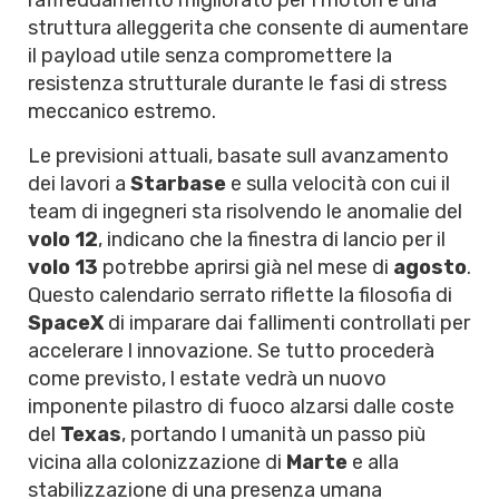
raffreddamento migliorato per i motori e una
struttura alleggerita che consente di aumentare
il payload utile senza compromettere la
resistenza strutturale durante le fasi di stress
meccanico estremo.
Le previsioni attuali, basate sull avanzamento
dei lavori a
Starbase
e sulla velocità con cui il
team di ingegneri sta risolvendo le anomalie del
volo 12
, indicano che la finestra di lancio per il
volo 13
potrebbe aprirsi già nel mese di
agosto
.
Questo calendario serrato riflette la filosofia di
SpaceX
di imparare dai fallimenti controllati per
accelerare l innovazione. Se tutto procederà
come previsto, l estate vedrà un nuovo
imponente pilastro di fuoco alzarsi dalle coste
del
Texas
, portando l umanità un passo più
vicina alla colonizzazione di
Marte
e alla
stabilizzazione di una presenza umana