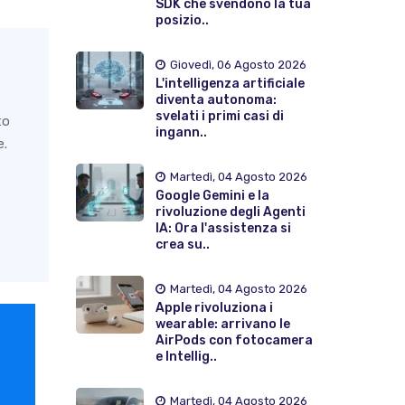
SDK che svendono la tua
posizio..
Giovedì, 06 Agosto 2026
L'intelligenza artificiale
diventa autonoma:
svelati i primi casi di
to
ingann..
e.
Martedì, 04 Agosto 2026
Google Gemini e la
rivoluzione degli Agenti
IA: Ora l'assistenza si
crea su..
Martedì, 04 Agosto 2026
Apple rivoluziona i
wearable: arrivano le
AirPods con fotocamera
e Intellig..
Martedì, 04 Agosto 2026