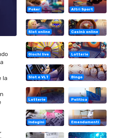
Poker
Altri Sport
Slot online
Casinò online
ndo
Giochi live
Lotterie
za
 la
Slot e VLT
Bingo
un
Lotterie
Politica
e
Indagini
Emendamenti
,