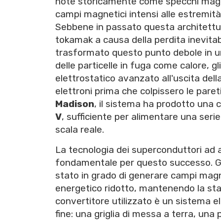
note storicamente come specchi mag
campi magnetici intensi alle estremità d
Sebbene in passato questa architettur
tokamak a causa della perdita inevitabi
trasformato questo punto debole in un
delle particelle in fuga come calore, g
elettrostatico avanzato all'uscita dell
elettroni prima che colpissero le pare
Madison
, il sistema ha prodotto una 
V
, sufficiente per alimentare una serie
scala reale.
La tecnologia dei superconduttori ad 
fondamentale per questo successo. Gra
stato in grado di generare campi ma
energetico ridotto, mantenendo la stab
convertitore utilizzato è un sistema e
fine: una griglia di messa a terra, una 