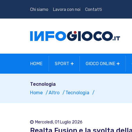
Chi siamo
Lavora con noi
Contatti
HOME
SPORT
GIOCO ONLINE
Tecnologia
Home
Altro
Tecnologia
Mercoledì, 01 Luglio 2026
Realta Fusion e la svolta dell