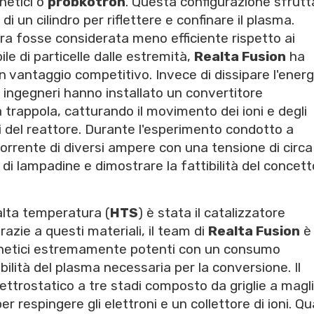
netici o
probkotron
. Questa configurazione sfrutt
i un cilindro per riflettere e confinare il plasma.
a fosse considerata meno efficiente rispetto ai
le di particelle dalle estremità,
Realta Fusion
ha
 vantaggio competitivo. Invece di dissipare l'energ
li ingegneri hanno installato un convertitore
a trappola, catturando il movimento dei ioni e degli
ti del reattore. Durante l'esperimento condotto a
corrente di diversi ampere con una tensione di circ
 di lampadine e dimostrare la fattibilità del concet
alta temperatura (
HTS
) è stata il catalizzatore
zie a questi materiali, il team di
Realta Fusion
è
gnetici estremamente potenti con un consumo
ilità del plasma necessaria per la conversione. Il
lettrostatico a tre stadi composto da griglie a magl
per respingere gli elettroni e un collettore di ioni. Q