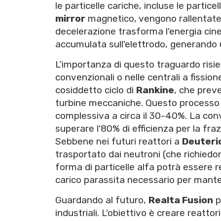
le particelle cariche, incluse le partic
mirror
magnetico, vengono rallentate 
decelerazione trasforma l'energia cinet
accumulata sull'elettrodo, generando u
L'importanza di questo traguardo risie
convenzionali o nelle centrali a fission
cosiddetto ciclo di
Rankine
, che prev
turbine meccaniche. Questo processo c
complessiva a circa il 30-40%. La con
superare l'80% di efficienza per la fraz
Sebbene nei futuri reattori a
Deuterio
trasportato dai neutroni (che richiedon
forma di particelle alfa potrà essere
carico parassita necessario per mante
Guardando al futuro,
Realta Fusion
p
industriali. L'obiettivo è creare reatto