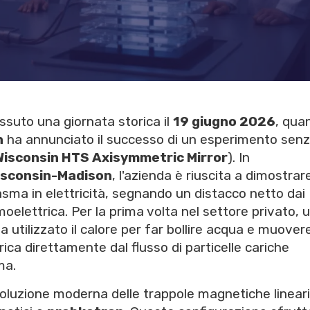
ssuto una giornata storica il
19 giugno 2026
, qua
n
ha annunciato il successo di un esperimento sen
Wisconsin HTS Axisymmetric Mirror
). In
Wisconsin-Madison
, l'azienda è riuscita a dimostrare
lasma in elettricità, segnando un distacco netto dai
oelettrica. Per la prima volta nel settore privato, 
 utilizzato il calore per far bollire acqua e muover
ica direttamente dal flusso di particelle cariche
ma.
oluzione moderna delle trappole magnetiche lineari