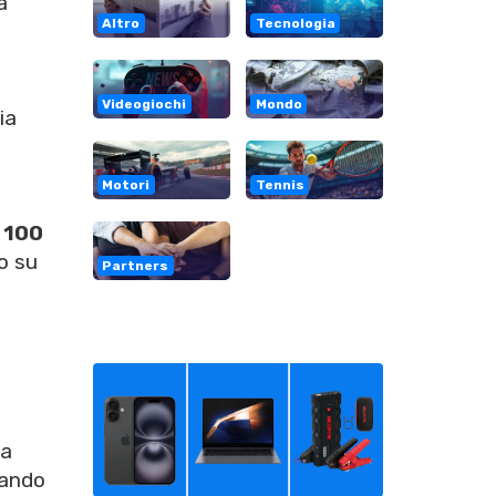
a
Altro
Tecnologia
Videogiochi
Mondo
ia
Motori
Tennis
a
100
to su
Partners
ia
uando