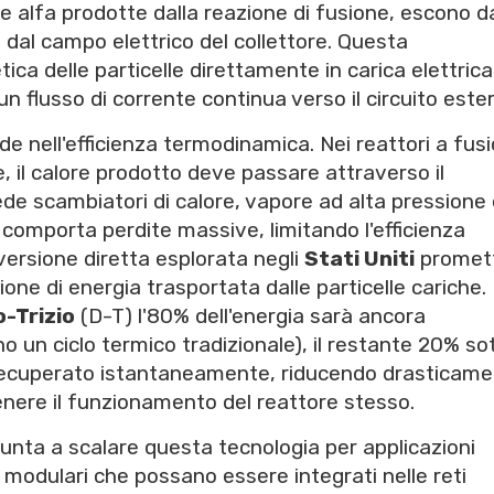
elle alfa prodotte dalla reazione di fusione, escono d
dal campo elettrico del collettore. Questa
ica delle particelle direttamente in carica elettrica
n flusso di corrente continua verso il circuito este
de nell'efficienza termodinamica. Nei reattori a fus
e, il calore prodotto deve passare attraverso il
ede scambiatori di calore, vapore ad alta pressione
omporta perdite massive, limitando l'efficienza
versione diretta esplorata negli
Stati Uniti
promett
ione di energia trasportata dalle particelle cariche.
-Trizio
(D-T) l'80% dell'energia sarà ancora
o un ciclo termico tradizionale), il restante 20% so
 recuperato istantaneamente, riducendo drasticamen
nere il funzionamento del reattore stesso.
unta a scalare questa tecnologia per applicazioni
ri modulari che possano essere integrati nelle reti