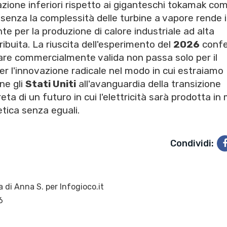
llazione inferiori rispetto ai giganteschi tokamak co
 senza la complessità delle turbine a vapore rende i
e per la produzione di calore industriale ad alta
ibuita. La riuscita dell'esperimento del
2026
conf
are commercialmente valida non passa solo per il
 l'innovazione radicale nel modo in cui estraiamo
ne gli
Stati Uniti
all'avanguardia della transizione
ta di un futuro in cui l'elettricità sarà prodotta i
etica senza eguali.
Condividi:
a di
Anna S.
per Infogioco.it
6