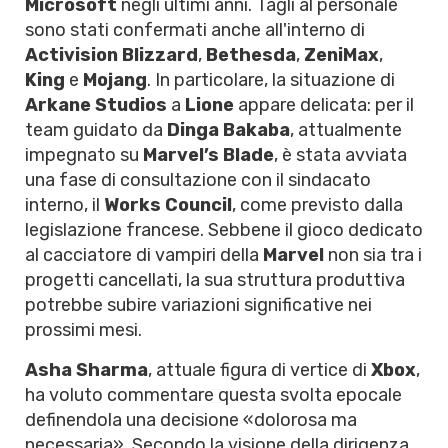
Microsoft
negli ultimi anni. Tagli al personale
sono stati confermati anche all'interno di
Activision Blizzard
,
Bethesda
,
ZeniMax
,
King
e
Mojang
. In particolare, la situazione di
Arkane Studios
a
Lione
appare delicata: per il
team guidato da
Dinga Bakaba
, attualmente
impegnato su
Marvel’s Blade
, è stata avviata
una fase di consultazione con il sindacato
interno, il
Works Council
, come previsto dalla
legislazione francese. Sebbene il gioco dedicato
al cacciatore di vampiri della
Marvel
non sia tra i
progetti cancellati, la sua struttura produttiva
potrebbe subire variazioni significative nei
prossimi mesi.
Asha Sharma
, attuale figura di vertice di
Xbox
,
ha voluto commentare questa svolta epocale
definendola una decisione «dolorosa ma
necessaria». Secondo la visione della dirigenza,