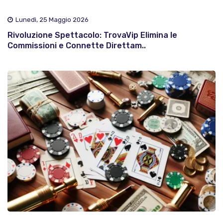
Lunedì, 25 Maggio 2026
Rivoluzione Spettacolo: TrovaVip Elimina le
Commissioni e Connette Direttam..