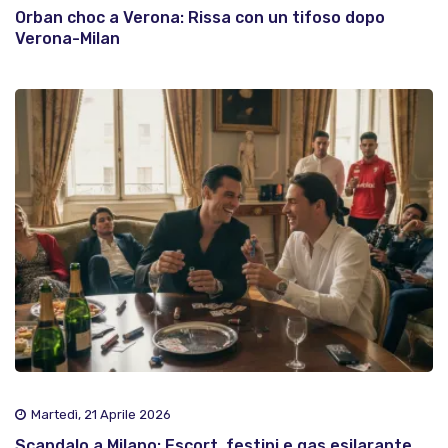
Orban choc a Verona: Rissa con un tifoso dopo
Verona-Milan
Martedì, 21 Aprile 2026
Scandalo a Milano: Escort, festini e gas esilarante