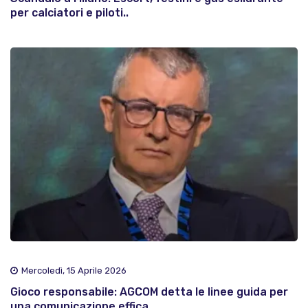
per calciatori e piloti..
Mercoledì, 15 Aprile 2026
Gioco responsabile: AGCOM detta le linee guida per
una comunicazione effica..