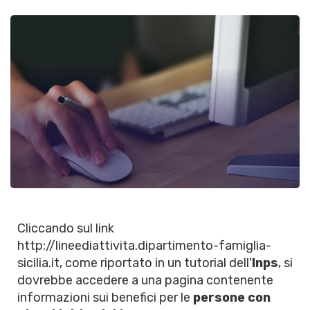
Cliccando sul link
http://lineediattivita.dipartimento-famiglia-
sicilia.it, come riportato in un tutorial dell'
Inps
, si
dovrebbe accedere a una pagina contenente
informazioni sui benefici per le
persone con