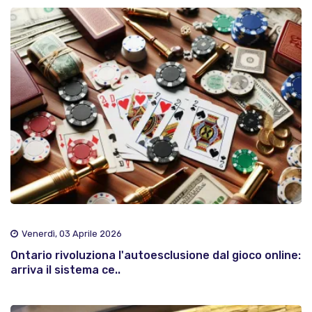
Venerdì, 03 Aprile 2026
Ontario rivoluziona l'autoesclusione dal gioco online:
arriva il sistema ce..