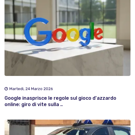
Martedì, 24 Marzo 2026
Google inasprisce le regole sul gioco d'azzardo
online: giro di vite sulla ..