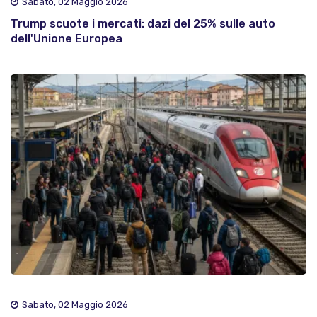
Sabato, 02 Maggio 2026
Trump scuote i mercati: dazi del 25% sulle auto
dell'Unione Europea
Sabato, 02 Maggio 2026