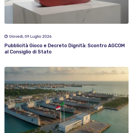
Giovedì, 09 Luglio 2026
Pubblicità Gioco e Decreto Dignità: Scontro AGCOM
al Consiglio di Stato