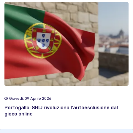
Giovedì, 09 Aprile 2026
Portogallo: SRIJ rivoluziona l'autoesclusione dal
gioco online