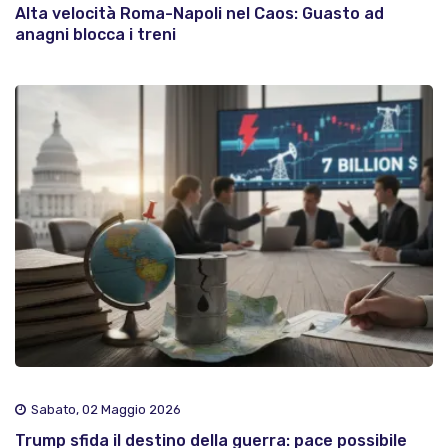
Alta velocità Roma-Napoli nel Caos: Guasto ad
anagni blocca i treni
Sabato, 02 Maggio 2026
Trump sfida il destino della guerra: pace possibile