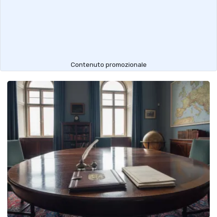
Contenuto promozionale