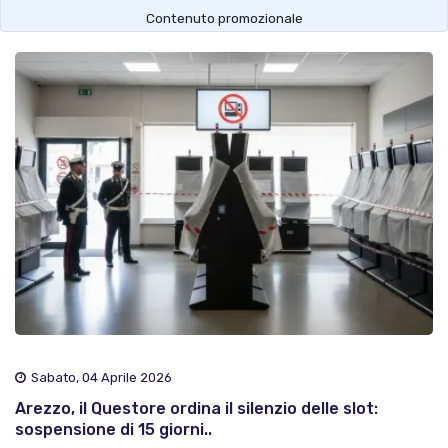
Contenuto promozionale
Sabato, 04 Aprile 2026
Arezzo, il Questore ordina il silenzio delle slot:
sospensione di 15 giorni..