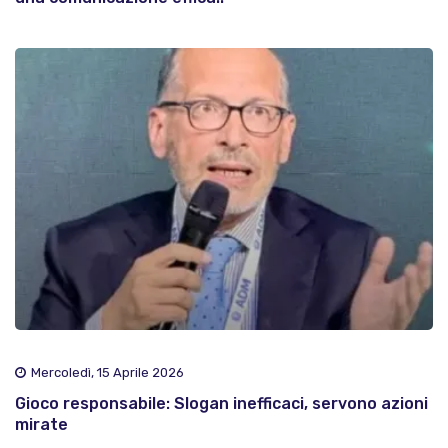
Mercoledì, 15 Aprile 2026
Gioco responsabile: Slogan inefficaci, servono azioni
mirate