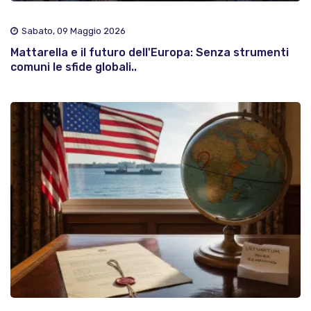
Sabato, 09 Maggio 2026
Mattarella e il futuro dell'Europa: Senza strumenti
comuni le sfide globali..