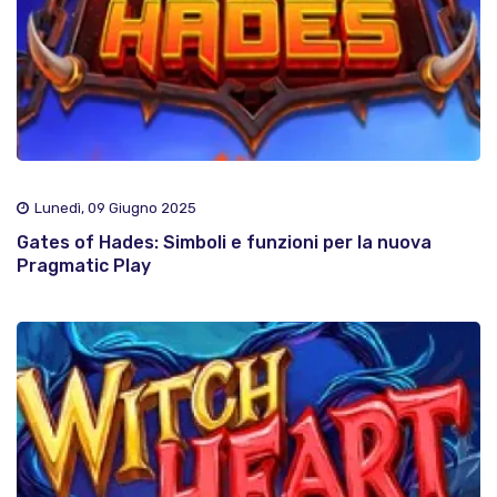
Lunedì, 09 Giugno 2025
Gates of Hades: Simboli e funzioni per la nuova
Pragmatic Play