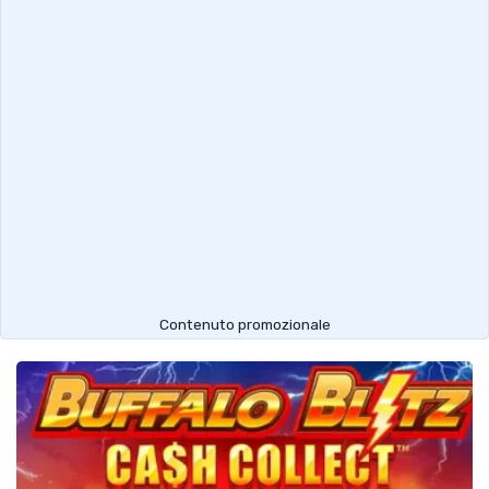
Contenuto promozionale