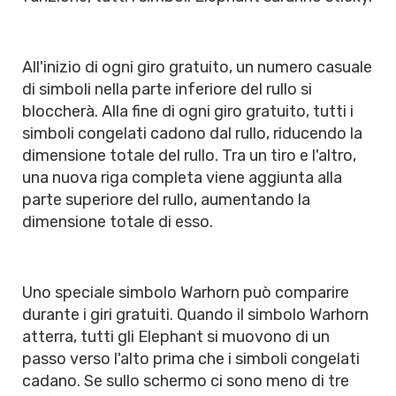
All'inizio di ogni giro gratuito, un numero casuale
di simboli nella parte inferiore del rullo si
bloccherà. Alla fine di ogni giro gratuito, tutti i
simboli congelati cadono dal rullo, riducendo la
dimensione totale del rullo. Tra un tiro e l'altro,
una nuova riga completa viene aggiunta alla
parte superiore del rullo, aumentando la
dimensione totale di esso.
Uno speciale simbolo Warhorn può comparire
durante i giri gratuiti. Quando il simbolo Warhorn
atterra, tutti gli Elephant si muovono di un
passo verso l'alto prima che i simboli congelati
cadano. Se sullo schermo ci sono meno di tre