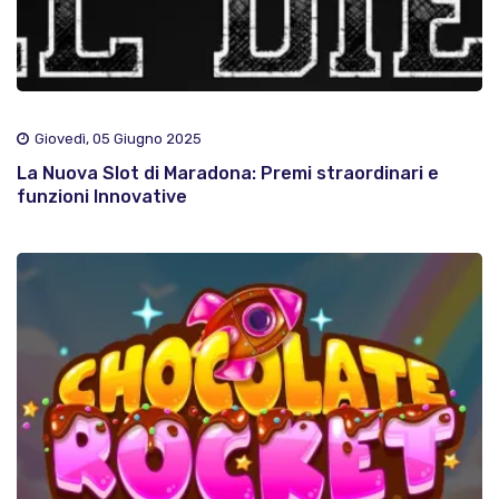
Giovedì, 05 Giugno 2025
La Nuova Slot di Maradona: Premi straordinari e
funzioni Innovative