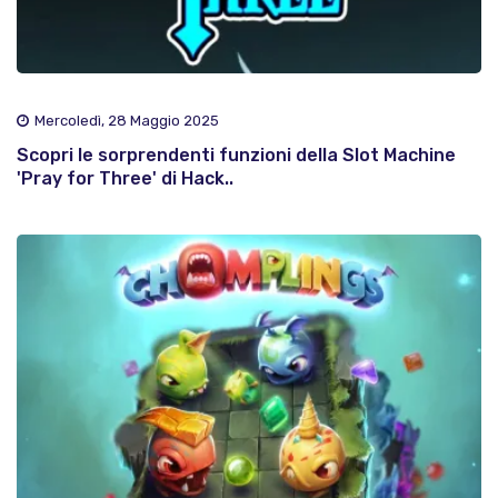
Mercoledì, 28 Maggio 2025
Scopri le sorprendenti funzioni della Slot Machine
'Pray for Three' di Hack..