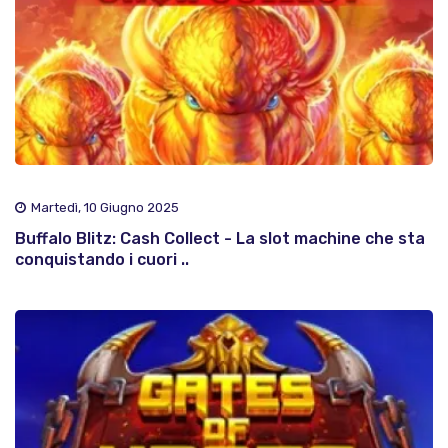
Martedì, 10 Giugno 2025
Buffalo Blitz: Cash Collect - La slot machine che sta
conquistando i cuori ..