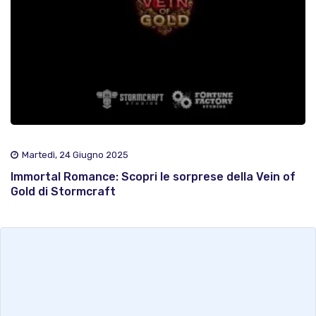
Martedì, 24 Giugno 2025
Immortal Romance: Scopri le sorprese della Vein of
Gold di Stormcraft