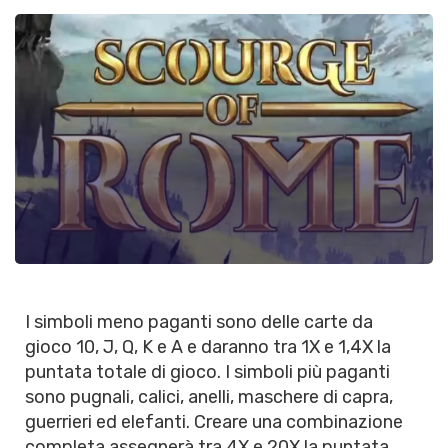
I simboli meno paganti sono delle carte da
gioco 10, J, Q, K e A e daranno tra 1X e 1,4X la
puntata totale di gioco. I simboli più paganti
sono pugnali, calici, anelli, maschere di capra,
guerrieri ed elefanti. Creare una combinazione
completa assegnerà tra 4X e 20X la puntata