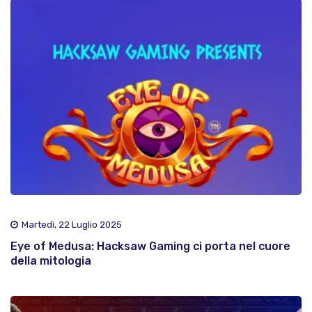
Martedì, 22 Luglio 2025
Eye of Medusa: Hacksaw Gaming ci porta nel cuore
della mitologia