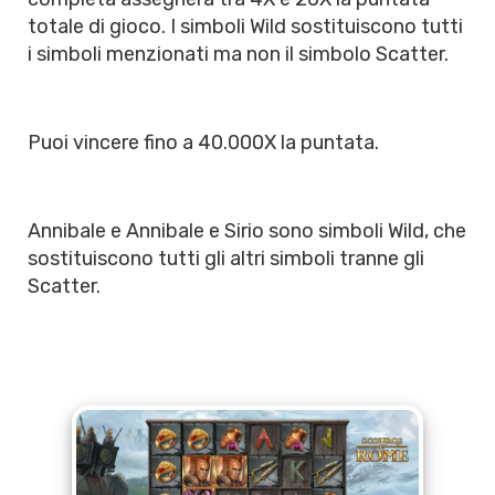
totale di gioco. I simboli Wild sostituiscono tutti
i simboli menzionati ma non il simbolo Scatter.
Puoi vincere fino a 40.000X la puntata.
Annibale e Annibale e Sirio sono simboli Wild, che
sostituiscono tutti gli altri simboli tranne gli
Scatter.