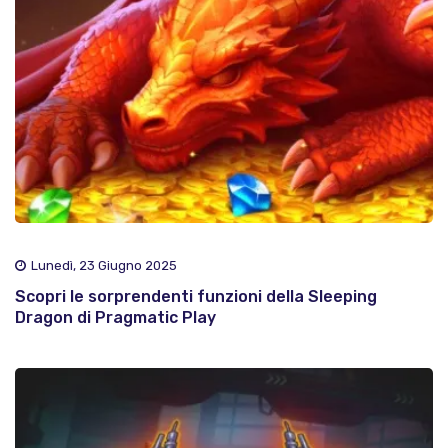
Lunedì, 23 Giugno 2025
Scopri le sorprendenti funzioni della Sleeping
Dragon di Pragmatic Play