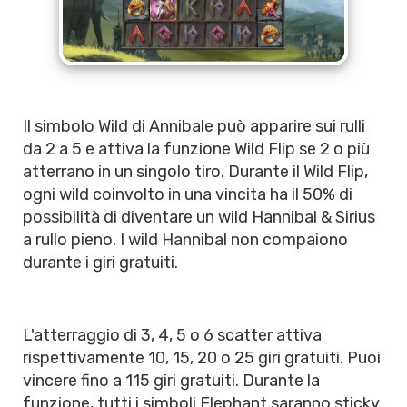
Il simbolo Wild di Annibale può apparire sui rulli
da 2 a 5 e attiva la funzione Wild Flip se 2 o più
atterrano in un singolo tiro. Durante il Wild Flip,
ogni wild coinvolto in una vincita ha il 50% di
possibilità di diventare un wild Hannibal & Sirius
a rullo pieno. I wild Hannibal non compaiono
durante i giri gratuiti.
L'atterraggio di 3, 4, 5 o 6 scatter attiva
rispettivamente 10, 15, 20 o 25 giri gratuiti. Puoi
vincere fino a 115 giri gratuiti. Durante la
funzione, tutti i simboli Elephant saranno sticky.