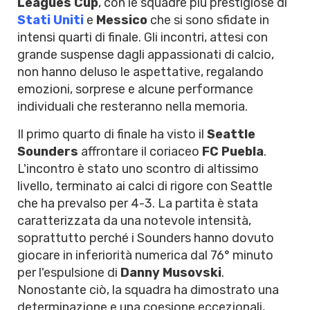
Leagues Cup
, con le squadre più prestigiose di
Stati Uniti
e
Messico
che si sono sfidate in
intensi quarti di finale. Gli incontri, attesi con
grande suspense dagli appassionati di calcio,
non hanno deluso le aspettative, regalando
emozioni, sorprese e alcune performance
individuali che resteranno nella memoria.
Il primo quarto di finale ha visto il
Seattle
Sounders
affrontare il coriaceo
FC Puebla
.
L'incontro è stato uno scontro di altissimo
livello, terminato ai calci di rigore con Seattle
che ha prevalso per 4-3. La partita è stata
caratterizzata da una notevole intensità,
soprattutto perché i Sounders hanno dovuto
giocare in inferiorità numerica dal 76° minuto
per l'espulsione di
Danny Musovski
.
Nonostante ciò, la squadra ha dimostrato una
determinazione e una coesione eccezionali,