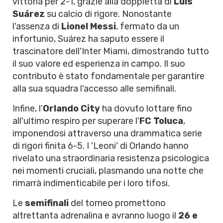
vittoria per 2-1, grazie alla doppietta di
Luis
Suárez
su calcio di rigore. Nonostante
l'assenza di
Lionel Messi
, fermato da un
infortunio, Suárez ha saputo essere il
trascinatore dell'Inter Miami, dimostrando tutto
il suo valore ed esperienza in campo. Il suo
contributo è stato fondamentale per garantire
alla sua squadra l'accesso alle semifinali.
Infine, l'
Orlando City
ha dovuto lottare fino
all'ultimo respiro per superare l'
FC Toluca
,
imponendosi attraverso una drammatica serie
di rigori finita 6-5. I 'Leoni' di Orlando hanno
rivelato una straordinaria resistenza psicologica
nei momenti cruciali, plasmando una notte che
rimarrà indimenticabile per i loro tifosi.
Le
semifinali
del torneo promettono
altrettanta adrenalina e avranno luogo il
26 e