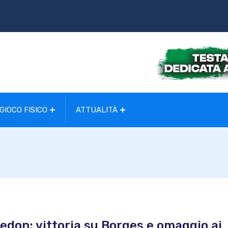
GIOCO FISICO
ATTUALITÀ
edon: vittoria su Borges e omaggio ai