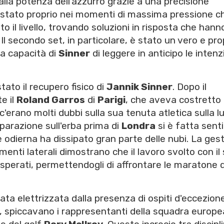
lla potenza dell'azzurro grazie a una precisione
 è stato proprio nei momenti di massima pressione ch
to il livello, trovando soluzioni in risposta che hann
Il secondo set, in particolare, è stato un vero e pro
lla capacità di
Sinner
di leggere in anticipo le intenz
tato il recupero fisico di
Jannik Sinner
. Dopo il
e il
Roland Garros
di
Parigi
, che aveva costretto
 c'erano molti dubbi sulla sua tenuta atletica sulla 
parazione sull'erba prima di
Londra
si è fatta senti
 odierna ha dissipato gran parte delle nubi. La ges
menti laterali dimostrano che il lavoro svolto con il
i sperati, permettendogli di affrontare le maratone 
ata elettrizzata dalla presenza di ospiti d'eccezion
co, spiccavano i rappresentanti della squadra europe