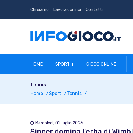
Chi siamo
Lavora con noi
Contatti
HOME
SPORT
GIOCO ONLINE
Tennis
Home
Sport
Tennis
Mercoledì, 01 Luglio 2026
Sinner domina l'erba di Wimbl