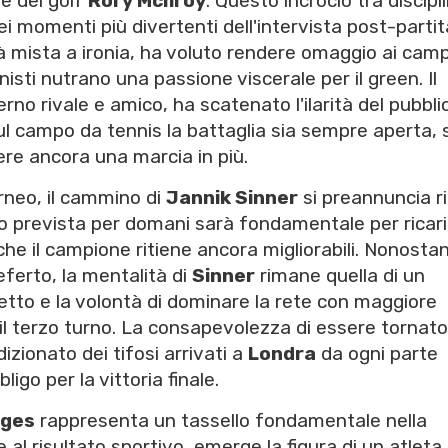
se del golf
Rory McIlroy
. Questo incrocio tra discipl
i momenti più divertenti dell'intervista post-partit
à mista a ironia, ha voluto rendere omaggio ai camp
isti nutrano una passione viscerale per il green. Il
erno rivale e amico, ha scatenato l'ilarità del pubbli
 campo da tennis la battaglia sia sempre aperta, 
re ancora una marcia in più.
rneo, il cammino di
Jannik Sinner
si preannuncia r
poso prevista per domani sarà fondamentale per ricar
i che il campione ritiene ancora migliorabili. Nonostan
eferto, la mentalità di
Sinner
rimane quella di un
fetto e la volontà di dominare la rete con maggiore
r il terzo turno. La consapevolezza di essere tornato
dizionato dei tifosi arrivati a
Londra
da ogni parte
bligo per la vittoria finale.
rges
rappresenta un tassello fondamentale nella
re al risultato sportivo, emerge la figura di un atleta