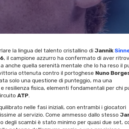
are la lingua del talento cristallino di
Jannik
Sinn
26
, il campione azzurro ha confermato di aver ritro
 ma anche quella serenità mentale che lo ha reso il 
 vittoria ottenuta contro il portoghese
Nuno Borge
ata solo una questione di punteggio, ma una
 resilienza fisica, elementi fondamentali per chi 
circuito
ATP
.
librato nelle fasi iniziali, con entrambi i giocatori
tissime al servizio. Come ammesso dallo stesso
Ja
ollo degli scambi è stato minimo per quasi due set, c