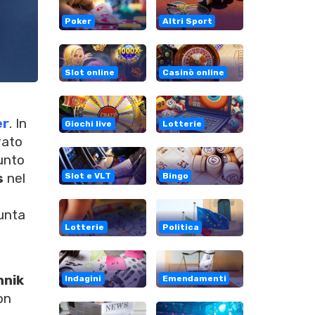
Poker
Altri Sport
Slot online
Casinò online
er
. In
Giochi live
Lotterie
vato
punto
s
nel
Slot e VLT
Bingo
punta
Lotterie
Politica
nnik
Indagini
Emendamenti
on