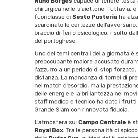
Nuno Borges
capace di tenere testa a
chirurgica nelle traiettorie. Tuttavia,
fuoriclasse di
Sesto Pusteria
ha alza
scardinato le certezze dell'avversario. 
braccio di ferro psicologico, risolto da
del portoghese.
Uno dei temi centrali della giornata è s
preoccupante malore accusato durant
l'azzurro a un periodo di stop forzato,
distanza. La mancanza di tornei di pre
nel match d'esordio, ma la prestazione
delle energie e la brillantezza nei movi
staff medico e tecnico ha dato i frutt
Grande Slam con rinnovata fiducia.
L'atmosfera sul
Campo Centrale
è st
Royal Box
. Tra le personalità di spic