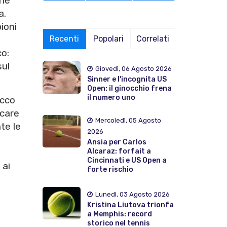
ine
a.
ioni
Recenti
Popolari
Correlati
co:
sul
Giovedì, 06 Agosto 2026
Sinner e l'incognita US
Open: il ginocchio frena
il numero uno
icco
icare
Mercoledì, 05 Agosto
te le
2026
Ansia per Carlos
Alcaraz: forfait a
Cincinnati e US Open a
 ai
forte rischio
Lunedì, 03 Agosto 2026
Kristina Liutova trionfa
a Memphis: record
storico nel tennis