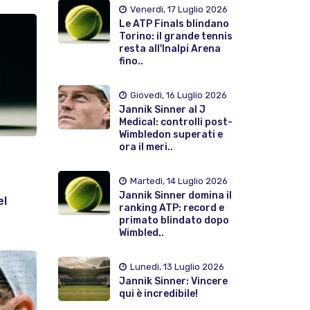
Venerdì, 17 Luglio 2026
Le ATP Finals blindano
Torino: il grande tennis
resta all'Inalpi Arena
fino..
Giovedì, 16 Luglio 2026
Jannik Sinner al J
Medical: controlli post-
Wimbledon superati e
ora il meri..
Martedì, 14 Luglio 2026
Jannik Sinner domina il
el
ranking ATP: record e
primato blindato dopo
Wimbled..
Lunedì, 13 Luglio 2026
Jannik Sinner: Vincere
qui è incredibile!