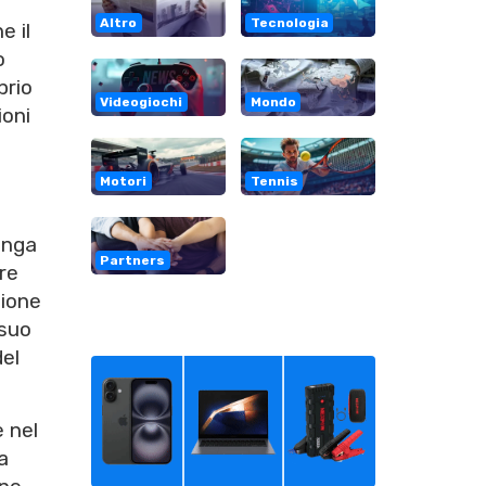
Altro
Tecnologia
e il
o
prio
Videogiochi
Mondo
ioni
Motori
Tennis
lunga
Partners
re
tione
 suo
del
e nel
a