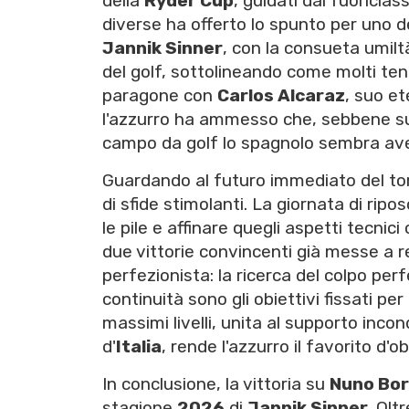
della
Ryder Cup
, guidati dal fuoriclas
diverse ha offerto lo spunto per uno de
Jannik Sinner
, con la consueta umilt
del golf, sottolineando come molti tenn
paragone con
Carlos Alcaraz
, suo et
l'azzurro ha ammesso che, sebbene sul
campo da golf lo spagnolo sembra ave
Guardando al futuro immediato del to
di sfide stimolanti. La giornata di ri
le pile e affinare quegli aspetti tecnic
due vittorie convincenti già messe a r
perfezionista: la ricerca del colpo per
continuità sono gli obiettivi fissati pe
massimi livelli, unita al supporto incon
d'
Italia
, rende l'azzurro il favorito d'ob
In conclusione, la vittoria su
Nuno Bo
stagione
2026
di
Jannik Sinner
. Olt