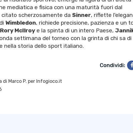
ne mediatica e fisica con una maturità fuori dal
olf, citato scherzosamente da
Sinner
, riflette l'elega
 di
Wimbledon
, richiede precisione, pazienza e un t
Rory McIlroy
e la spinta di un intero Paese,
Janni
onda settimana del torneo con la grinta di chi sa di
 nella storia dello sport italiano.
Condividi:
a di
Marco P.
per Infogioco.it
6