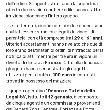
dell'ordine. Gli agenti, sfruttando la copertura
offerta da un vicino cantiere edile, hanno fatto
irruzione, bloccando l'intero gruppo.
I sette fermati, cinque uomini e due donne, sono
risultati essere stranieri e legati da vincoli di
parentela, con età comprese tra i
29
e i
61 anni
.
Ulteriori accertamenti hanno rivelato che due di
loro erano destinatari di ordini di rintraccio per la
notifica di atti, mentre per tre era in vigore un
divieto di dimora a
Firenze
. Oltre alla denuncia,
gli agenti hanno sequestrato gli oggetti
utilizzati per la truffa e
100 euro
in contanti,
trovati in possesso del mazziere.
Il gruppo operativo “
Decoro e Tutela della
Legalità
”, istituito il
12 gennaio
, è composto
da cinque agenti e un commissario provenienti
dai Reparti Zona Centrale, Fortezza e Porta