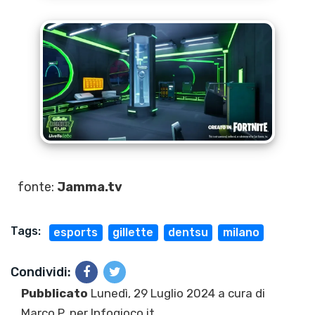
fonte:
Jamma.tv
Tags:
esports
gillette
dentsu
milano
Condividi:
Pubblicato
Lunedì, 29 Luglio 2024 a cura di
Marco P.
per Infogioco.it