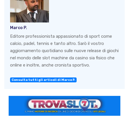
Marco P.
Editore professionista appassionato di sport come
calcio, padel, tennis e tanto altro. Sarò il vostro
aggiornamento quotidiano sulle nuove release di giochi
nel mondo delle slot machine da casino sia fisico che
online e inoltre, anche cronista sportivo.
Consulta tutti gli articoli di Marco P.