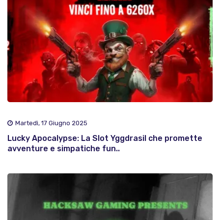
Martedì, 17 Giugno 2025
Lucky Apocalypse: La Slot Yggdrasil che promette
avventure e simpatiche fun..