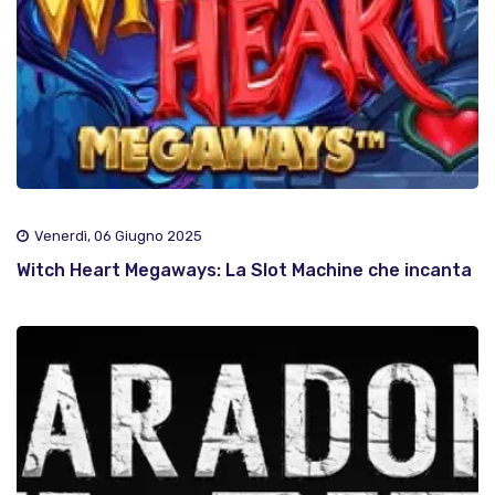
Venerdì, 06 Giugno 2025
Witch Heart Megaways: La Slot Machine che incanta