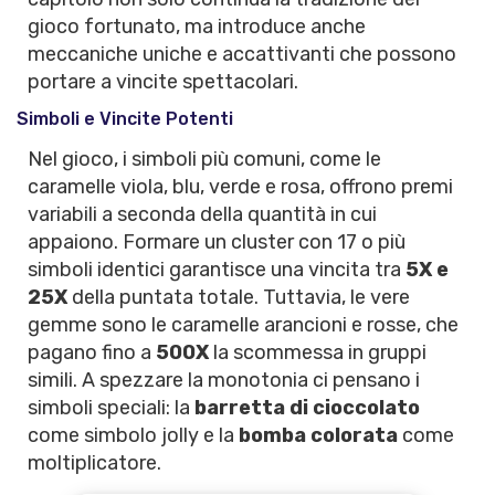
gioco fortunato, ma introduce anche
meccaniche uniche e accattivanti che possono
portare a vincite spettacolari.
Simboli e Vincite Potenti
Nel gioco, i simboli più comuni, come le
caramelle viola, blu, verde e rosa, offrono premi
variabili a seconda della quantità in cui
appaiono. Formare un cluster con 17 o più
simboli identici garantisce una vincita tra
5X e
25X
della puntata totale. Tuttavia, le vere
gemme sono le caramelle arancioni e rosse, che
pagano fino a
500X
la scommessa in gruppi
simili. A spezzare la monotonia ci pensano i
simboli speciali: la
barretta di cioccolato
come simbolo jolly e la
bomba colorata
come
moltiplicatore.