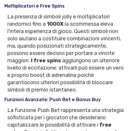
Moltiplicatori e Free Spins
La presenza di simboli jolly e moltiplicatori
randomici fino a
1000X
la scommessa eleva
l'intera esperienza di gioco. Questi simboli non
solo aiutano a costituire combinazioni vincenti,
ma, quando posizionati strategicamente,
possono essere decisivi per portare a vincite
maggiori.
I free spins
aggiungono un ulteriore
livello di eccitazione: attivarli può essere un vero
e proprio boost di adrenalina poiché
garantiscono ulteriori possibilità di bloccare
simboli di premio istantaneo.
Funzioni Avanzate: Push Bet e Bonus Buy
La funzione Push Bet rappresenta una strategia
sofisticata per i giocatori che desiderano
capitalizzare le possibilità di attivare i
free