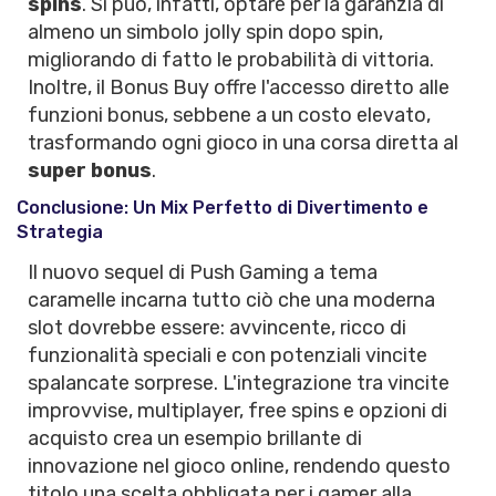
spins
. Si può, infatti, optare per la garanzia di
almeno un simbolo jolly spin dopo spin,
migliorando di fatto le probabilità di vittoria.
Inoltre, il Bonus Buy offre l'accesso diretto alle
funzioni bonus, sebbene a un costo elevato,
trasformando ogni gioco in una corsa diretta al
super bonus
.
Conclusione: Un Mix Perfetto di Divertimento e
Strategia
Il nuovo sequel di Push Gaming a tema
caramelle incarna tutto ciò che una moderna
slot dovrebbe essere: avvincente, ricco di
funzionalità speciali e con potenziali vincite
spalancate sorprese. L'integrazione tra vincite
improvvise, multiplayer, free spins e opzioni di
acquisto crea un esempio brillante di
innovazione nel gioco online, rendendo questo
titolo una scelta obbligata per i gamer alla