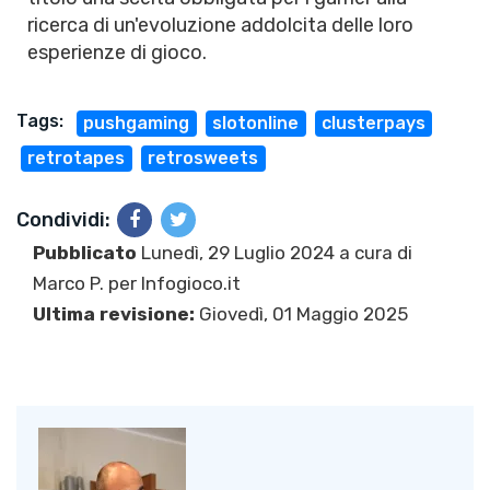
ricerca di un'evoluzione addolcita delle loro
esperienze di gioco.
Tags:
pushgaming
slotonline
clusterpays
retrotapes
retrosweets
Condividi:
Pubblicato
Lunedì, 29 Luglio 2024 a cura di
Marco P.
per Infogioco.it
Ultima revisione:
Giovedì, 01 Maggio 2025