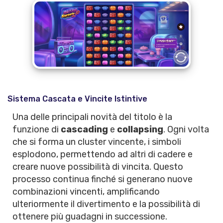
Sistema Cascata e Vincite Istintive
Una delle principali novità del titolo è la
funzione di
cascading
e
collapsing
. Ogni volta
che si forma un cluster vincente, i simboli
esplodono, permettendo ad altri di cadere e
creare nuove possibilità di vincita. Questo
processo continua finché si generano nuove
combinazioni vincenti, amplificando
ulteriormente il divertimento e la possibilità di
ottenere più guadagni in successione.