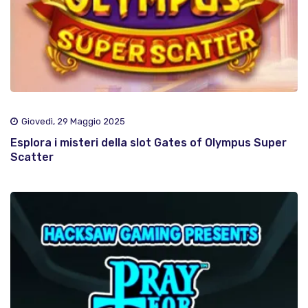
Giovedì, 29 Maggio 2025
Esplora i misteri della slot Gates of Olympus Super
Scatter