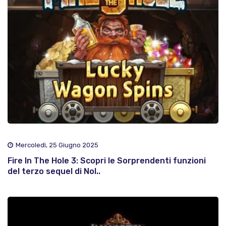
Mercoledì, 25 Giugno 2025
Fire In The Hole 3: Scopri le Sorprendenti funzioni
del terzo sequel di Nol..