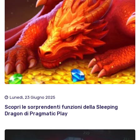
Lunedì, 23 Giugno 2025
Scopri le sorprendenti funzioni della Sleeping
Dragon di Pragmatic Play