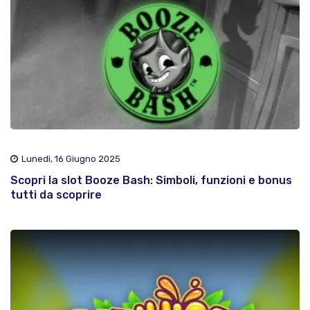
Lunedì, 16 Giugno 2025
Scopri la slot Booze Bash: Simboli, funzioni e bonus
tutti da scoprire