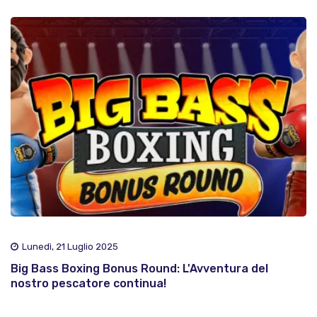
Lunedì, 21 Luglio 2025
Big Bass Boxing Bonus Round: L'Avventura del
nostro pescatore continua!