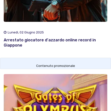
Lunedì, 02 Giugno 2025
Arrestato giocatore d'azzardo online record in
Giappone
Contenuto promozionale