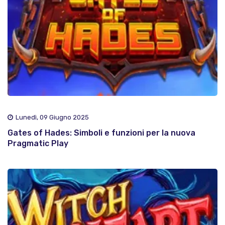
Lunedì, 09 Giugno 2025
Gates of Hades: Simboli e funzioni per la nuova
Pragmatic Play