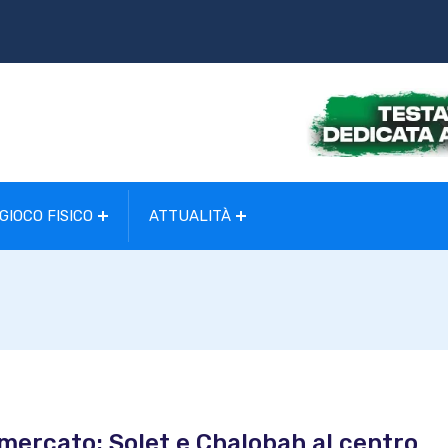
GIOCO FISICO
ATTUALITÀ
l mercato: Solet e Chalobah al centro