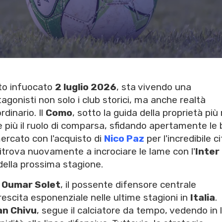
sto infuocato
2 luglio 2026
, sta vivendo una
gonisti non solo i club storici, ma anche realtà
dinario. Il
Como
, sotto la guida della proprietà più 
re più il ruolo di comparsa, sfidando apertamente le 
ercato con l'acquisto di
Nico Paz
per l'incredibile c
si ritrova nuovamente a incrociare le lame con l'
Inter
 della prossima stagione.
è
Oumar Solet
, il possente difensore centrale
scita esponenziale nelle ultime stagioni in
Italia
.
an Chivu
, segue il calciatore da tempo, vedendo in l