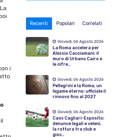
a
 La
poi
Recenti
Popolari
Correlati
Giovedì, 06 Agosto 2026
La Roma accelera per
Alessio Cacciamani: il
muro di Urbano Cairo e
le cifre..
on i
atto
Giovedì, 06 Agosto 2026
Pellegrini e la Roma, un
legame eterno: ufficiale il
rinnovo fino al 2027
o
Giovedì, 06 Agosto 2026
Caos Cagliari-Esposito:
il
denunce legali e veleni,
la rottura tra club e
gioc..
detto