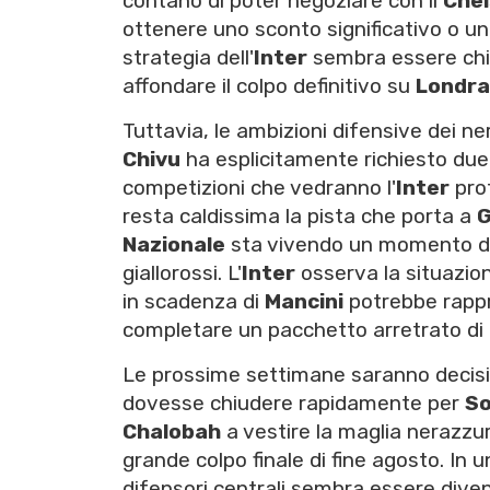
contano di poter negoziare con il
Che
ottenere uno sconto significativo o u
strategia dell'
Inter
sembra essere chia
affondare il colpo definitivo su
Londra
Tuttavia, le ambizioni difensive dei n
Chivu
ha esplicitamente richiesto due r
competizioni che vedranno l'
Inter
pro
resta caldissima la pista che porta a
G
Nazionale
sta vivendo un momento di s
giallorossi. L'
Inter
osserva la situazio
in scadenza di
Mancini
potrebbe rappr
completare un pacchetto arretrato di 
Le prossime settimane saranno decisive
dovesse chiudere rapidamente per
So
Chalobah
a vestire la maglia nerazzu
grande colpo finale di fine agosto. In 
difensori centrali sembra essere diven