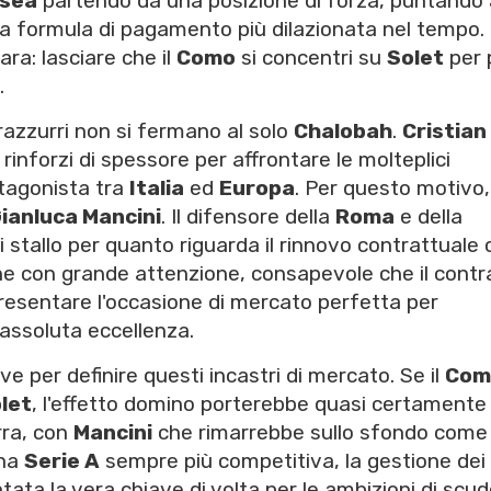
lsea
partendo da una posizione di forza, puntando 
na formula di pagamento più dilazionata nel tempo.
ra: lasciare che il
Como
si concentri su
Solet
per 
.
erazzurri non si fermano al solo
Chalobah
.
Cristian
inforzi di spessore per affrontare le molteplici
tagonista tra
Italia
ed
Europa
. Per questo motivo,
ianluca Mancini
. Il difensore della
Roma
e della
tallo per quanto riguarda il rinnovo contrattuale c
ne con grande attenzione, consapevole che il contr
esentare l'occasione di mercato perfetta per
assoluta eccellenza.
 per definire questi incastri di mercato. Se il
Com
let
, l'effetto domino porterebbe quasi certamente
rra, con
Mancini
che rimarrebbe sullo sfondo come 
una
Serie A
sempre più competitiva, la gestione dei
tata la vera chiave di volta per le ambizioni di scu