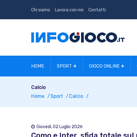
Chi siamo
Lavora con noi
Contatti
HOME
SPORT
GIOCO ONLINE
Calcio
Home
Sport
Calcio
Giovedì, 02 Luglio 2026
Como e Inter, sfida totale su