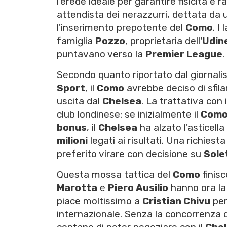
l'erede ideale per garantire fisicità e r
attendista dei nerazzurri, dettata da
l'inserimento prepotente del
Como
. I
famiglia
Pozzo
, proprietaria dell'
Udin
puntavano verso la
Premier League
.
Secondo quanto riportato dal giornali
Sport
, il
Como
avrebbe deciso di sfila
uscita dal
Chelsea
. La trattativa con 
club londinese: se inizialmente il
Com
bonus
, il
Chelsea
ha alzato l'asticell
milioni
legati ai risultati. Una richies
preferito virare con decisione su
Sole
Questa mossa tattica del
Como
finisc
Marotta
e
Piero Ausilio
hanno ora la
piace moltissimo a
Cristian Chivu
per
internazionale. Senza la concorrenza 