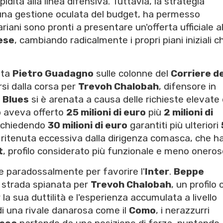
apidità alla linea difensiva. Tuttavia, la strategia
 una gestione oculata del budget, ha permesso
 lariani sono pronti a presentare un'offerta ufficiale a
ese
, cambiando radicalmente i propri piani iniziali c
sta
Pietro Guadagno
sulle colonne del
Corriere de
rsi dalla corsa per
Trevoh Chalobah
, difensore in
i
Blues
si è arenata a causa delle richieste elevate 
o
aveva offerto
25 milioni di euro
più
2 milioni di
a chiedendo
30 milioni di euro
garantiti più ulteriori
ta ritenuta eccessiva dalla dirigenza comasca, che h
t
, profilo considerato più funzionale e meno oneros
e paradossalmente per favorire l'
Inter
.
Beppe
 strada spianata per
Trevoh Chalobah
, un profilo 
 la sua duttilità e l'esperienza accumulata a livello
di una rivale danarosa come il
Como
, i nerazzurri