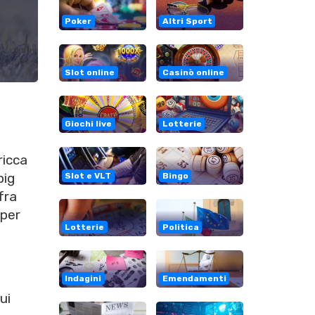
Poker
Altri Sport
Slot online
Casinò online
Giochi live
Lotterie
ricca
big
Slot e VLT
Bingo
ifra
per
Lotterie
Politica
Indagini
Emendamenti
ui