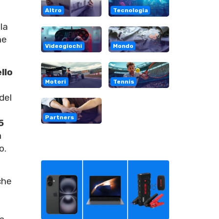
Altro
Tecnologia
lla
he
Videogiochi
Mondo
llo
Motori
Tennis
del
Partners
5
a
o.
che