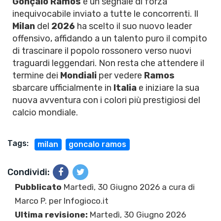
Gonçalo Ramos
è un segnale di forza
inequivocabile inviato a tutte le concorrenti. Il
Milan
del
2026
ha scelto il suo nuovo leader
offensivo, affidando a un talento puro il compito
di trascinare il popolo rossonero verso nuovi
traguardi leggendari. Non resta che attendere il
termine dei
Mondiali
per vedere
Ramos
sbarcare ufficialmente in
Italia
e iniziare la sua
nuova avventura con i colori più prestigiosi del
calcio mondiale.
Tags:
milan
goncalo ramos
Condividi:
Pubblicato
Martedì, 30 Giugno 2026 a cura di
Marco P.
per Infogioco.it
Ultima revisione:
Martedì, 30 Giugno 2026