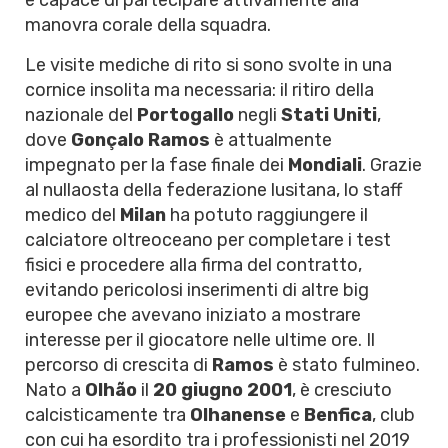
e capace di partecipare attivamente alla
manovra corale della squadra.
Le visite mediche di rito si sono svolte in una
cornice insolita ma necessaria: il ritiro della
nazionale del
Portogallo
negli
Stati Uniti
,
dove
Gonçalo Ramos
è attualmente
impegnato per la fase finale dei
Mondiali
. Grazie
al nullaosta della federazione lusitana, lo staff
medico del
Milan
ha potuto raggiungere il
calciatore oltreoceano per completare i test
fisici e procedere alla firma del contratto,
evitando pericolosi inserimenti di altre big
europee che avevano iniziato a mostrare
interesse per il giocatore nelle ultime ore. Il
percorso di crescita di
Ramos
è stato fulmineo.
Nato a
Olhão
il
20 giugno 2001
, è cresciuto
calcisticamente tra
Olhanense
e
Benfica
, club
con cui ha esordito tra i professionisti nel 2019