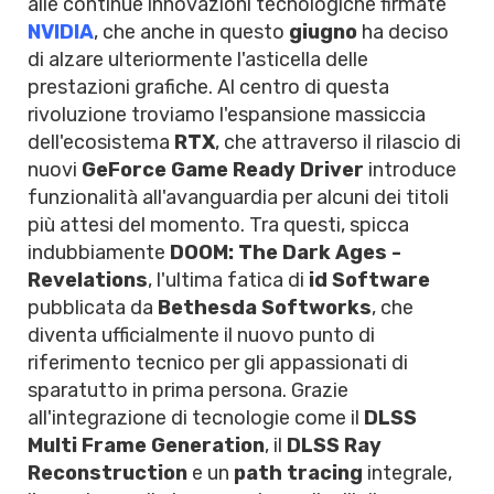
alle continue innovazioni tecnologiche firmate
NVIDIA
, che anche in questo
giugno
ha deciso
di alzare ulteriormente l'asticella delle
prestazioni grafiche. Al centro di questa
rivoluzione troviamo l'espansione massiccia
dell'ecosistema
RTX
, che attraverso il rilascio di
nuovi
GeForce Game Ready Driver
introduce
funzionalità all'avanguardia per alcuni dei titoli
più attesi del momento. Tra questi, spicca
indubbiamente
DOOM: The Dark Ages -
Revelations
, l'ultima fatica di
id Software
pubblicata da
Bethesda Softworks
, che
diventa ufficialmente il nuovo punto di
riferimento tecnico per gli appassionati di
sparatutto in prima persona. Grazie
all'integrazione di tecnologie come il
DLSS
Multi Frame Generation
, il
DLSS Ray
Reconstruction
e un
path tracing
integrale,