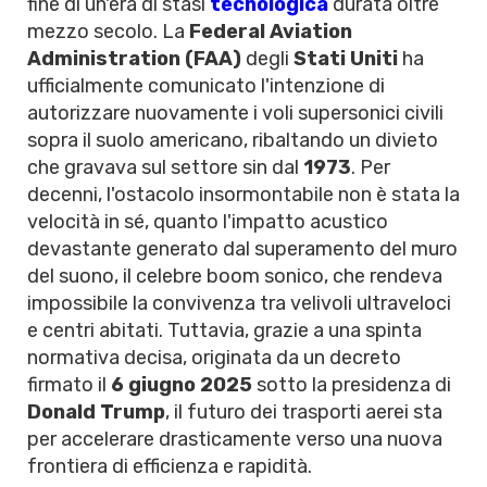
fine di un'era di stasi
tecnologica
durata oltre
mezzo secolo. La
Federal Aviation
Administration (FAA)
degli
Stati Uniti
ha
ufficialmente comunicato l'intenzione di
autorizzare nuovamente i voli supersonici civili
sopra il suolo americano, ribaltando un divieto
che gravava sul settore sin dal
1973
. Per
decenni, l'ostacolo insormontabile non è stata la
velocità in sé, quanto l'impatto acustico
devastante generato dal superamento del muro
del suono, il celebre boom sonico, che rendeva
impossibile la convivenza tra velivoli ultraveloci
e centri abitati. Tuttavia, grazie a una spinta
normativa decisa, originata da un decreto
firmato il
6 giugno 2025
sotto la presidenza di
Donald Trump
, il futuro dei trasporti aerei sta
per accelerare drasticamente verso una nuova
frontiera di efficienza e rapidità.