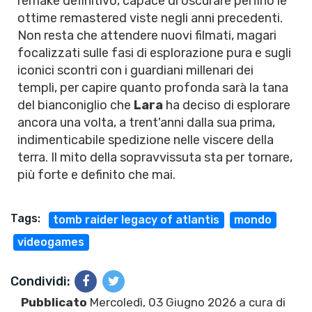
remake definitivo, capace di oscurare perfino le
ottime remastered viste negli anni precedenti.
Non resta che attendere nuovi filmati, magari
focalizzati sulle fasi di esplorazione pura e sugli
iconici scontri con i guardiani millenari dei
templi, per capire quanto profonda sarà la tana
del bianconiglio che
Lara
ha deciso di esplorare
ancora una volta, a trent'anni dalla sua prima,
indimenticabile spedizione nelle viscere della
terra. Il mito della sopravvissuta sta per tornare,
più forte e definito che mai.
Tags:
tomb raider legacy of atlantis
mondo
videogames
Condividi:
Pubblicato
Mercoledì, 03 Giugno 2026 a cura di