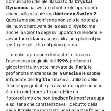
comunicato ufficiale rilasciato da
Crystal
Dynamics
ha svelato che il titolo approderà
anche sulla attesissima
Nintendo Switch 2
.
Questa mossa conferma non solo la potenza
del nuovo hardware della casa di
Kyoto
, ma
anche la volontà degli sviluppatori di rendere le
avventure di
Lara
accessibili a una platea il più
vasta possibile fin dal primo giorno.
Il remake si propone di ricostruire da zero
l'esperienza originale del
1996
, portando i
giocatori tra le vette innevate del
Perù
, le
profondità misteriose della
Grecia
e le sabbie
infuocate dell'
Egitto
. Grazie all'utilizzo delle
tecnologie grafiche più avanzate, ogni scenario
è stato reinterpretato per offrire un
fotorealismo che non tradisce l'atmosfera cupa
e solitaria che caratterizzava il debutto della
serie. Il trailer ha mostrato una
Lara Croft
agile