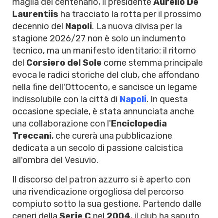
maglia del centenario, il presidente
Aurelio De
Laurentiis
ha tracciato la rotta per il prossimo
decennio del
Napoli
. La nuova divisa per la
stagione 2026/27 non è solo un indumento
tecnico, ma un manifesto identitario: il ritorno
del
Corsiero del Sole
come stemma principale
evoca le radici storiche del club, che affondano
nella fine dell'Ottocento, e sancisce un legame
indissolubile con la città di
Napoli
. In questa
occasione speciale, è stata annunciata anche
una collaborazione con l'
Enciclopedia
Treccani
, che curerà una pubblicazione
dedicata a un secolo di passione calcistica
all'ombra del Vesuvio.
Il discorso del patron azzurro si è aperto con
una rivendicazione orgogliosa del percorso
compiuto sotto la sua gestione. Partendo dalle
ceneri della
Serie C
nel
2004
, il club ha saputo