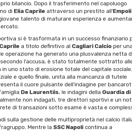
prio bilancio. Dopo il trasferimento nel capoluogo
ino di
Elia Caprile
attraverso un prestito all'
Empoli
 giovane talento di maturare esperienza e aumenta
mercato.
rtiva si è trasformata in un successo finanziario pe
 Caprile
a titolo definitivo al
Cagliari Calcio
per un
ale operazione ha generato una plusvalenza netta d
, secondo l'accusa, è stato totalmente sottratto all
 in uno stato di erosione totale del capitale sociale
iziale e quello finale, unita alla mancanza di tutele
presenta il cuore pulsante dell'indagine per bancarot
 famiglia
De Laurentiis
, le indagini della
Guardia di
lmente non indagati, tre direttori sportivi e un no
a rete di transazioni sotto esame è vasta e comples
i sulla gestione delle multiproprietà nel calcio ital
nfragruppo. Mentre la
SSC Napoli
continua a