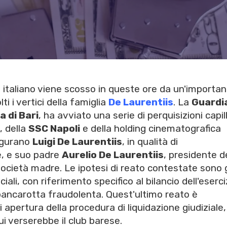
o italiano viene scosso in queste ore da un'importa
i i vertici della famiglia
De Laurentiis
. La
Guardia
a di Bari
, ha avviato una serie di perquisizioni capill
, della
SSC Napoli
e della holding cinematografica
figurano
Luigi De Laurentiis
, in qualità di
e, e suo padre
Aurelio De Laurentiis
, presidente d
ocietà madre. Le ipotesi di reato contestate sono 
ali, con riferimento specifico al bilancio dell'eserci
 bancarotta fraudolenta. Quest'ultimo reato è
i apertura della procedura di liquidazione giudiziale,
ui verserebbe il club barese.