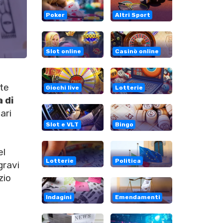
Poker
Altri Sport
Slot online
Casinò online
nte
Giochi live
Lotterie
 di
ari
Slot e VLT
Bingo
el
Lotterie
Politica
gravi
zio
Indagini
Emendamenti