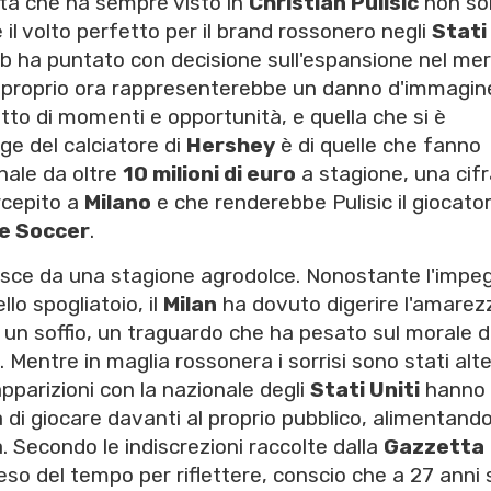
età che ha sempre visto in
Christian Pulisic
non so
 il volto perfetto per il brand rossonero negli
Stati
club ha puntato con decisione sull'espansione nel me
e proprio ora rappresenterebbe un danno d'immagin
fatto di momenti e opportunità, e quella che si è
ge del calciatore di
Hershey
è di quelle che fanno
nale da oltre
10 milioni di euro
a stagione, una cif
rcepito a
Milano
e che renderebbe Pulisic il giocator
e Soccer
.
 nasce da una stagione agrodolce. Nonostante l'impe
lo spogliatoio, il
Milan
ha dovuto digerire l'amarez
un soffio, un traguardo che ha pesato sul morale d
. Mentre in maglia rossonera i sorrisi sono stati alt
pparizioni con la nazionale degli
Stati Uniti
hanno
ra di giocare davanti al proprio pubblico, alimentand
 Secondo le indiscrezioni raccolte dalla
Gazzetta
reso del tempo per riflettere, conscio che a 27 anni 