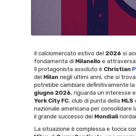
Il calciomercato estivo del
2026
si ac
fondamenta di
Milanello
e attraversa 
Il protagonista assoluto è
Christian
P
del
Milan
negli ultimi anni, che si trov
potrebbe cambiare definitivamente la s
giugno 2026
, riguarda un interesse
York City FC
, club di punta della
MLS
c
nazionale americana per consolidare l
il grande successo dei
Mondiali
nordam
La situazione è complessa e tocca cor