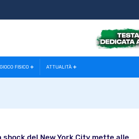
GIOCO FISICO
ATTUALITÀ
rta shock del New York City mette alle