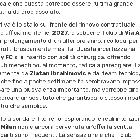
tica e che questa potrebbe essere l'ultima grande
atria da eroe assoluto.
iva è lo stallo sul fronte del rinnovo contrattuale. I
e ufficialmente nel
2027
, e sebbene il club di
Via A
il prolungamento di un ulteriore anno, i colloqui per
rotti bruscamente mesi fa. Questa incertezza ha
ty FC
si è inserito con abilità chirurgica, offrendo
 club meneghino, al momento, fatica a pareggiare. L
ivamente da
Zlatan Ibrahimovic
e dal team tecnico,
i che fino a poche settimane fa sembravano impossib
sare una plusvalenza importante, ma vorrebbe dire
ercare un sostituto che garantisca lo stesso impa
ltro che semplice.
to a sondare il terreno, esplorando le reali intenzion
 Milan
non è ancora pervenuta un'offerta scritta
e parti sono frequenti. La sensazione è che il club