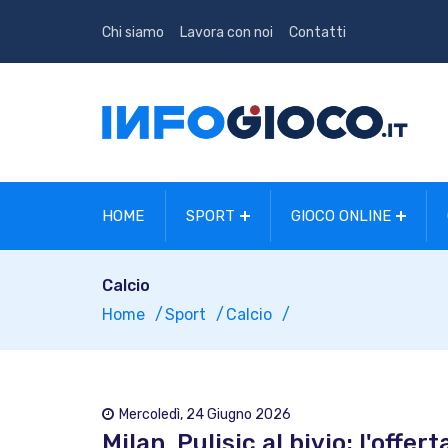
Chi siamo
Lavora con noi
Contatti
HOME
SPORT
GIOCO ONLINE
Calcio
Home
Sport
Calcio
Mercoledì, 24 Giugno 2026
Milan, Pulisic al bivio: l'offe