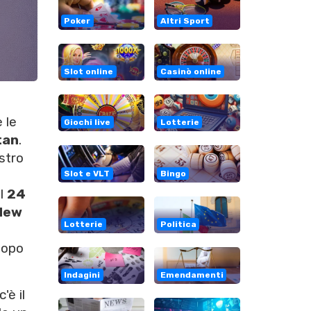
Poker
Altri Sport
Slot online
Casinò online
 le
Giochi live
Lotterie
tan
.
astro
Slot e VLT
Bingo
el
24
New
Lotterie
Politica
dopo
Indagini
Emendamenti
'è il