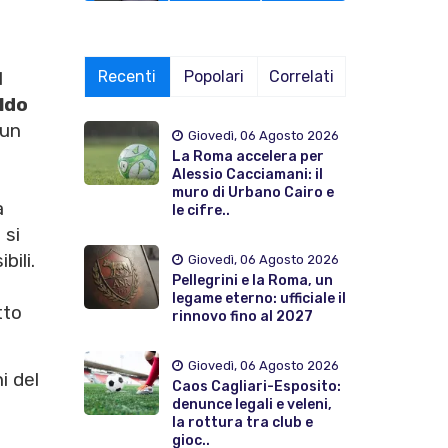
Recenti
Popolari
Correlati
l
ldo
 un
Giovedì, 06 Agosto 2026
La Roma accelera per
Alessio Cacciamani: il
muro di Urbano Cairo e
a
le cifre..
 si
ili.
Giovedì, 06 Agosto 2026
Pellegrini e la Roma, un
legame eterno: ufficiale il
tto
rinnovo fino al 2027
Giovedì, 06 Agosto 2026
i del
Caos Cagliari-Esposito:
denunce legali e veleni,
la rottura tra club e
gioc..