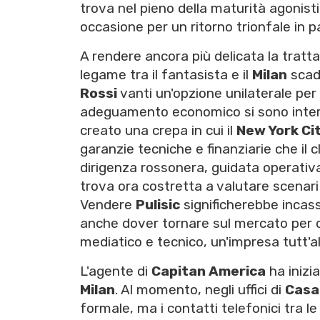
trova nel pieno della maturità agonis
occasione per un ritorno trionfale in p
A rendere ancora più delicata la trattat
legame tra il fantasista e il
Milan
scad
Rossi
vanti un'opzione unilaterale per 
adeguamento economico si sono inter
creato una crepa in cui il
New York Ci
garanzie tecniche e finanziarie che il
dirigenza rossonera, guidata operat
trova ora costretta a valutare scenar
Vendere
Pulisic
significherebbe incas
anche dover tornare sul mercato per c
mediatico e tecnico, un'impresa tutt'a
L'agente di
Capitan America
ha inizia
Milan
. Al momento, negli uffici di
Casa
formale, ma i contatti telefonici tra l