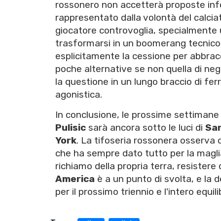
rossonero non accetterà proposte infer
rappresentato dalla volontà del calcia
giocatore controvoglia, specialmente u
trasformarsi in un boomerang tecnico
esplicitamente la cessione per abbracc
poche alternative se non quella di nego
la questione in un lungo braccio di fe
agonistica.
In conclusione, le prossime settimane 
Pulisic
sarà ancora sotto le luci di
San
York
. La tifoseria rossonera osserva c
che ha sempre dato tutto per la maglia
richiamo della propria terra, resistere d
America
è a un punto di svolta, e la d
per il prossimo triennio e l'intero equili