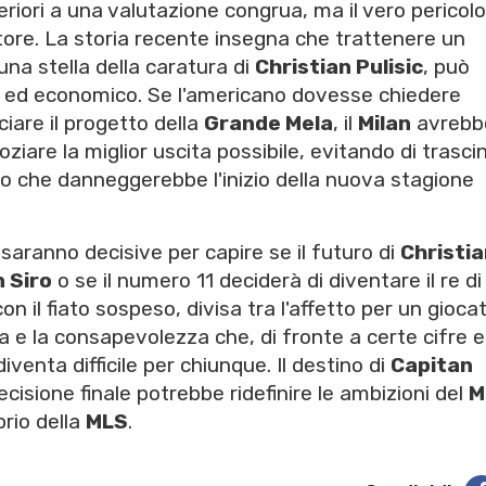
iori a una valutazione congrua, ma il vero pericolo
tore. La storia recente insegna che trattenere un
na stella della caratura di
Christian Pulisic
, può
 ed economico. Se l'americano dovesse chiedere
iare il progetto della
Grande Mela
, il
Milan
avrebb
ziare la miglior uscita possibile, evitando di trasci
rro che danneggerebbe l'inizio della nuova stagione
saranno decisive per capire se il futuro di
Christi
 Siro
o se il numero 11 deciderà di diventare il re d
on il fiato sospeso, divisa tra l'affetto per un gioca
 e la consapevolezza che, di fronte a certe cifre e
iventa difficile per chiunque. Il destino di
Capitan
ecisione finale potrebbe ridefinire le ambizioni del
M
brio della
MLS
.