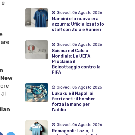
 è
Giovedì, 06 Agosto 2026
Mancini e la nuova era
azzurra: Ufficializzato lo
staff con Zola e Ranieri
e
nare
Giovedì, 06 Agosto 2026
Scisma nel Calcio
Mondiale: La UEFA
Proclama il
Boicottaggio contro la
an
FIFA
i
New
tore
Giovedì, 06 Agosto 2026
 al
Lukaku e il Napoli ai
ferri corti: il bomber
forza la mano per
ilan
l'addio
Giovedì, 06 Agosto 2026
Romagnoli-Lazio, il