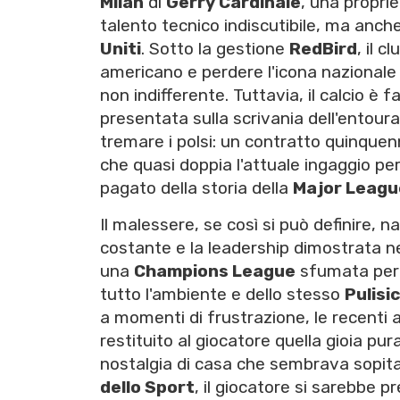
Milan
di
Gerry Cardinale
, una propri
talento tecnico indiscutibile, ma anche
Uniti
. Sotto la gestione
RedBird
, il 
americano e perdere l'icona nazional
non indifferente. Tuttavia, il calcio è 
presentata sulla scrivania dell'entoura
tremare i polsi: un contratto quinquen
che quasi doppia l'attuale ingaggio pe
pagato della storia della
Major Leagu
Il malessere, se così si può definire,
costante e la leadership dimostrata nel
una
Champions League
sfumata per 
tutto l'ambiente e dello stesso
Pulisic
a momenti di frustrazione, le recenti a
restituito al giocatore quella gioia pu
nostalgia di casa che sembrava sopita.
dello Sport
, il giocatore si sarebbe p