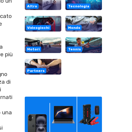
lo un
Altro
Tecnologia
rcato
e
Videogiochi
Mondo
ra
Motori
Tennis
e più
Partners
gno
za di
i
ernati
o una
si