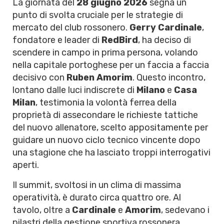
La giornata del
28 giugno 2026
segna un
punto di svolta cruciale per le strategie di
mercato del club rossonero.
Gerry Cardinale
,
fondatore e leader di
RedBird
, ha deciso di
scendere in campo in prima persona, volando
nella capitale portoghese per un faccia a faccia
decisivo con
Ruben Amorim
. Questo incontro,
lontano dalle luci indiscrete di
Milano
e
Casa
Milan
, testimonia la volontà ferrea della
proprietà di assecondare le richieste tattiche
del nuovo allenatore, scelto appositamente per
guidare un nuovo ciclo tecnico vincente dopo
una stagione che ha lasciato troppi interrogativi
aperti.
Il summit, svoltosi in un clima di massima
operatività, è durato circa quattro ore. Al
tavolo, oltre a
Cardinale
e
Amorim
, sedevano i
pilastri della gestione sportiva rossonera,