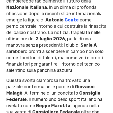
cambierebbe radicalmente il futuro della
Nazionale Italiana
. In un clima di profonda
riflessione dopo le recenti sfide internazionali,
emerge la figura di
Antonio
Conte
come il
perno centrale intorno a cui costruire la rinascita
del calcio nostrano. La notizia, trapelata nelle
ultime ore del
2 luglio 2026
, parla di una
manovra senza precedenti: i club di
Serie A
sarebbero pronti a scendere in campo non solo
come fornitori di talenti, ma come veri e propri
finanziatori per garantire il ritorno del tecnico
salentino sulla panchina azzurra.
Questa svolta clamorosa ha trovato una
parziale conferma nelle parole di
Giovanni
Malagò
. Al termine di un concitato
Consiglio
Federale
, il numero uno dello sport italiano ha
rivelato come
Beppe Marotta
, agendo nella
sua veste di
Consigliere Federale
oltre che