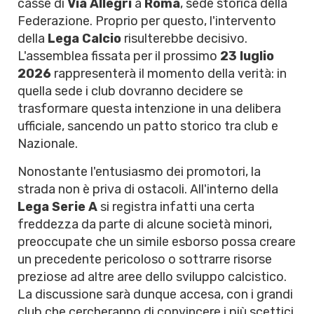
casse di
Via Allegri
a
Roma
, sede storica della
Federazione. Proprio per questo, l'intervento
della
Lega Calcio
risulterebbe decisivo.
L'assemblea fissata per il prossimo
23 luglio
2026
rappresenterà il momento della verità: in
quella sede i club dovranno decidere se
trasformare questa intenzione in una delibera
ufficiale, sancendo un patto storico tra club e
Nazionale.
Nonostante l'entusiasmo dei promotori, la
strada non è priva di ostacoli. All'interno della
Lega Serie A
si registra infatti una certa
freddezza da parte di alcune società minori,
preoccupate che un simile esborso possa creare
un precedente pericoloso o sottrarre risorse
preziose ad altre aree dello sviluppo calcistico.
La discussione sarà dunque accesa, con i grandi
club che cercheranno di convincere i più scettici