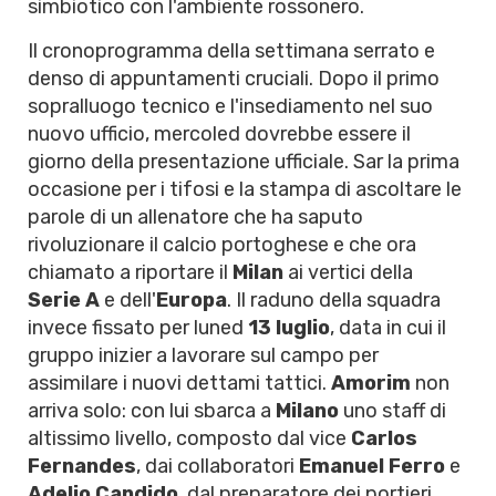
simbiotico con l'ambiente rossonero.
Il cronoprogramma della settimana serrato e
denso di appuntamenti cruciali. Dopo il primo
sopralluogo tecnico e l'insediamento nel suo
nuovo ufficio, mercoled dovrebbe essere il
giorno della presentazione ufficiale. Sar la prima
occasione per i tifosi e la stampa di ascoltare le
parole di un allenatore che ha saputo
rivoluzionare il calcio portoghese e che ora
chiamato a riportare il
Milan
ai vertici della
Serie A
e dell'
Europa
. Il raduno della squadra
invece fissato per luned
13 luglio
, data in cui il
gruppo inizier a lavorare sul campo per
assimilare i nuovi dettami tattici.
Amorim
non
arriva solo: con lui sbarca a
Milano
uno staff di
altissimo livello, composto dal vice
Carlos
Fernandes
, dai collaboratori
Emanuel Ferro
e
Adelio Candido
, dal preparatore dei portieri