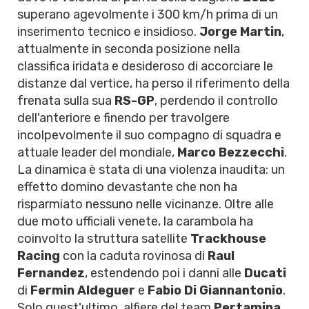
superano agevolmente i 300 km/h prima di un
inserimento tecnico e insidioso.
Jorge Martin
,
attualmente in seconda posizione nella
classifica iridata e desideroso di accorciare le
distanze dal vertice, ha perso il riferimento della
frenata sulla sua
RS-GP
, perdendo il controllo
dell'anteriore e finendo per travolgere
incolpevolmente il suo compagno di squadra e
attuale leader del mondiale,
Marco Bezzecchi
.
La dinamica è stata di una violenza inaudita: un
effetto domino devastante che non ha
risparmiato nessuno nelle vicinanze. Oltre alle
due moto ufficiali venete, la carambola ha
coinvolto la struttura satellite
Trackhouse
Racing
con la caduta rovinosa di
Raul
Fernandez
, estendendo poi i danni alle
Ducati
di
Fermin Aldeguer
e
Fabio Di Giannantonio
.
Solo quest'ultimo, alfiere del team
Pertamina