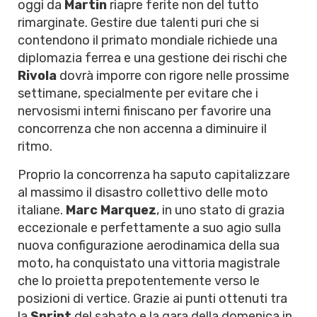
oggi da
Martin
riapre ferite non del tutto
rimarginate. Gestire due talenti puri che si
contendono il primato mondiale richiede una
diplomazia ferrea e una gestione dei rischi che
Rivola
dovrà imporre con rigore nelle prossime
settimane, specialmente per evitare che i
nervosismi interni finiscano per favorire una
concorrenza che non accenna a diminuire il
ritmo.
Proprio la concorrenza ha saputo capitalizzare
al massimo il disastro collettivo delle moto
italiane.
Marc Marquez
, in uno stato di grazia
eccezionale e perfettamente a suo agio sulla
nuova configurazione aerodinamica della sua
moto, ha conquistato una vittoria magistrale
che lo proietta prepotentemente verso le
posizioni di vertice. Grazie ai punti ottenuti tra
la
Sprint
del sabato e la gara della domenica in