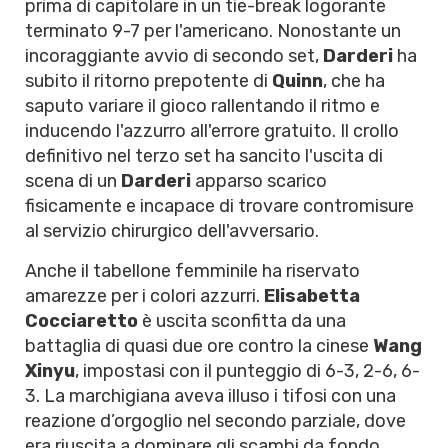
prima di capitolare in un tie-break logorante
terminato 9-7 per l'americano. Nonostante un
incoraggiante avvio di secondo set,
Darderi
ha
subito il ritorno prepotente di
Quinn
, che ha
saputo variare il gioco rallentando il ritmo e
inducendo l'azzurro all'errore gratuito. Il crollo
definitivo nel terzo set ha sancito l'uscita di
scena di un
Darderi
apparso scarico
fisicamente e incapace di trovare contromisure
al servizio chirurgico dell'avversario.
Anche il tabellone femminile ha riservato
amarezze per i colori azzurri.
Elisabetta
Cocciaretto
è uscita sconfitta da una
battaglia di quasi due ore contro la cinese
Wang
Xinyu
, impostasi con il punteggio di 6-3, 2-6, 6-
3. La marchigiana aveva illuso i tifosi con una
reazione d’orgoglio nel secondo parziale, dove
era riuscita a dominare gli scambi da fondo