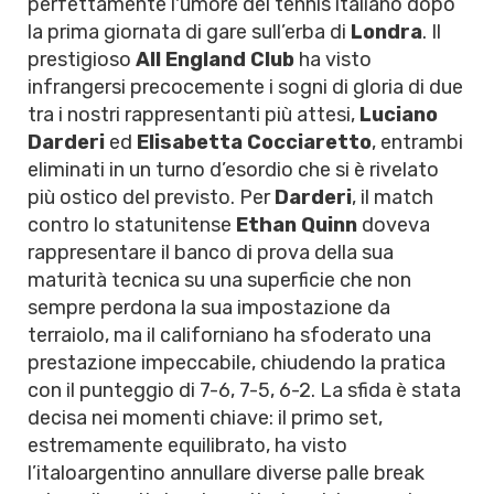
perfettamente l'umore del tennis italiano dopo
la prima giornata di gare sull’erba di
Londra
. Il
prestigioso
All England Club
ha visto
infrangersi precocemente i sogni di gloria di due
tra i nostri rappresentanti più attesi,
Luciano
Darderi
ed
Elisabetta Cocciaretto
, entrambi
eliminati in un turno d’esordio che si è rivelato
più ostico del previsto. Per
Darderi
, il match
contro lo statunitense
Ethan Quinn
doveva
rappresentare il banco di prova della sua
maturità tecnica su una superficie che non
sempre perdona la sua impostazione da
terraiolo, ma il californiano ha sfoderato una
prestazione impeccabile, chiudendo la pratica
con il punteggio di 7-6, 7-5, 6-2. La sfida è stata
decisa nei momenti chiave: il primo set,
estremamente equilibrato, ha visto
l’italoargentino annullare diverse palle break