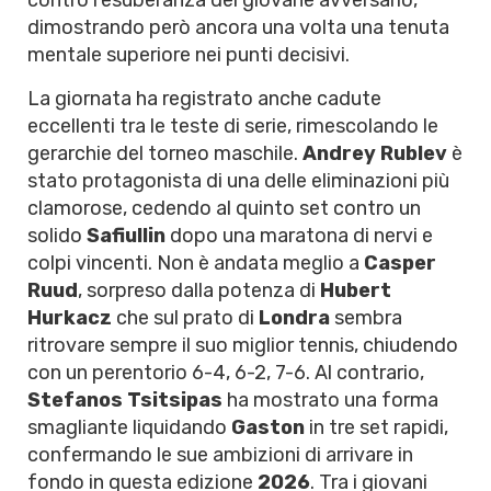
contro l'esuberanza del giovane avversario,
dimostrando però ancora una volta una tenuta
mentale superiore nei punti decisivi.
La giornata ha registrato anche cadute
eccellenti tra le teste di serie, rimescolando le
gerarchie del torneo maschile.
Andrey Rublev
è
stato protagonista di una delle eliminazioni più
clamorose, cedendo al quinto set contro un
solido
Safiullin
dopo una maratona di nervi e
colpi vincenti. Non è andata meglio a
Casper
Ruud
, sorpreso dalla potenza di
Hubert
Hurkacz
che sul prato di
Londra
sembra
ritrovare sempre il suo miglior tennis, chiudendo
con un perentorio 6-4, 6-2, 7-6. Al contrario,
Stefanos Tsitsipas
ha mostrato una forma
smagliante liquidando
Gaston
in tre set rapidi,
confermando le sue ambizioni di arrivare in
fondo in questa edizione
2026
. Tra i giovani