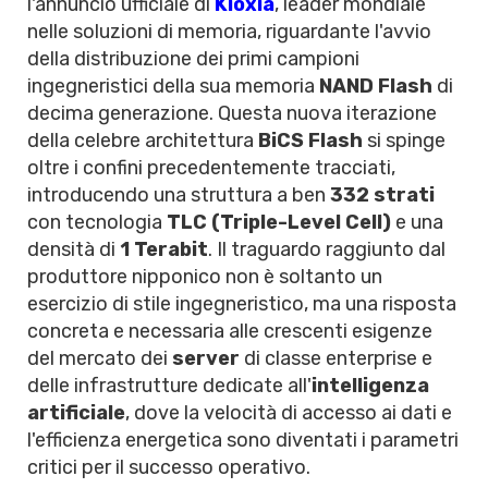
l'annuncio ufficiale di
Kioxia
, leader mondiale
nelle soluzioni di memoria, riguardante l'avvio
della distribuzione dei primi campioni
ingegneristici della sua memoria
NAND Flash
di
decima generazione. Questa nuova iterazione
della celebre architettura
BiCS Flash
si spinge
oltre i confini precedentemente tracciati,
introducendo una struttura a ben
332 strati
con tecnologia
TLC (Triple-Level Cell)
e una
densità di
1 Terabit
. Il traguardo raggiunto dal
produttore nipponico non è soltanto un
esercizio di stile ingegneristico, ma una risposta
concreta e necessaria alle crescenti esigenze
del mercato dei
server
di classe enterprise e
delle infrastrutture dedicate all'
intelligenza
artificiale
, dove la velocità di accesso ai dati e
l'efficienza energetica sono diventati i parametri
critici per il successo operativo.