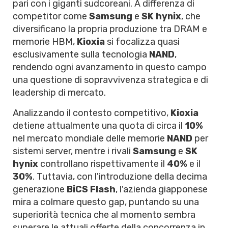
pari con i giganti sudcoreani. A differenza di
competitor come
Samsung
e
SK hynix
, che
diversificano la propria produzione tra DRAM e
memorie HBM,
Kioxia
si focalizza quasi
esclusivamente sulla tecnologia
NAND
,
rendendo ogni avanzamento in questo campo
una questione di sopravvivenza strategica e di
leadership di mercato.
Analizzando il contesto competitivo,
Kioxia
detiene attualmente una quota di circa il
10%
nel mercato mondiale delle memorie
NAND
per
sistemi server, mentre i rivali
Samsung
e
SK
hynix
controllano rispettivamente il
40%
e il
30%
. Tuttavia, con l'introduzione della decima
generazione
BiCS Flash
, l'azienda giapponese
mira a colmare questo gap, puntando su una
superiorità tecnica che al momento sembra
superare le attuali offerte della concorrenza in