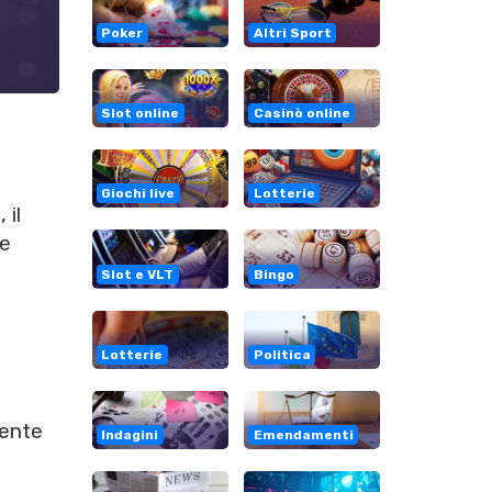
Poker
Altri Sport
Slot online
Casinò online
a
Giochi live
Lotterie
 il
le
Slot e VLT
Bingo
Lotterie
Politica
mente
Indagini
Emendamenti