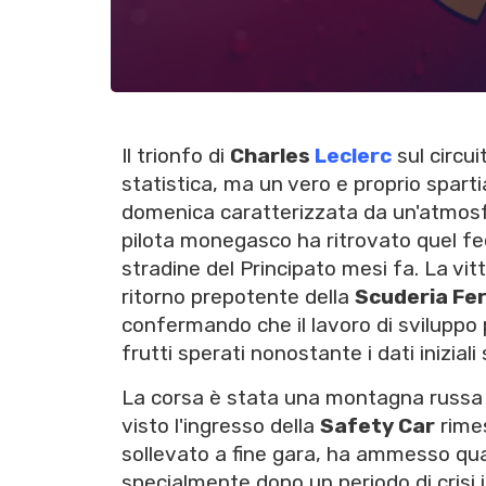
Il trionfo di
Charles
Leclerc
sul circui
statistica, ma un vero e proprio spart
domenica caratterizzata da un'atmosfe
pilota monegasco ha ritrovato quel fe
stradine del Principato mesi fa. La vit
ritorno prepotente della
Scuderia Fer
confermando che il lavoro di sviluppo
frutti sperati nonostante i dati inizial
La corsa è stata una montagna russa d
visto l'ingresso della
Safety Car
rimes
sollevato a fine gara, ha ammesso qua
specialmente dopo un periodo di crisi 