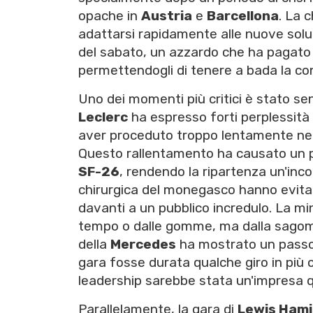
opache in
Austria
e
Barcellona
. La 
adattarsi rapidamente alle nuove solu
del sabato, un azzardo che ha pagato
permettendogli di tenere a bada la co
Uno dei momenti più critici è stato se
Leclerc
ha espresso forti perplessità s
aver proceduto troppo lentamente nel t
Questo rallentamento ha causato un p
SF-26
, rendendo la ripartenza un'inco
chirurgica del monegasco hanno evitato
davanti a un pubblico incredulo. La mi
tempo o dalle gomme, ma dalla sagoma
della
Mercedes
ha mostrato un passo
gara fosse durata qualche giro in più 
leadership sarebbe stata un'impresa q
Parallelamente, la gara di
Lewis Hami