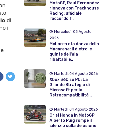
MotoGP, Raul Fernandez
con
rinnova con Trackhouse
ato
Racing: ufficiale
l'accordo f..
lo
di
no i
Mercoledì, 05 Agosto
2026
McLaren e la danza della
Macarena: il dietro le
le
quinte dell'ala
ribaltabile..
Martedì, 04 Agosto 2026
Xbox 360 su PC: La
Grande Strategia di
Microsoft per la
Retrocompatibilità ..
Martedì, 04 Agosto 2026
Crisi Honda in MotoGP:
Alberto Puig rompe il
silenzio sulla delusione