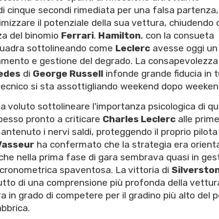
di cinque secondi rimediata per una falsa partenza, 
mizzare il potenziale della sua vettura, chiudendo 
rza del binomio
Ferrari
.
Hamilton
, con la consueta
squadra sottolineando come
Leclerc
avesse oggi un
ciamento e gestione del degrado. La consapevolezza
edes
di
George Russell
infonde grande fiducia in 
io tecnico si sta assottigliando weekend dopo weeken
ha voluto sottolineare l'importanza psicologica di q
pesso pronto a criticare
Charles Leclerc
alle prim
ntenuto i nervi saldi, proteggendo il proprio pilota
Vasseur
ha confermato che la strategia era orient
 che nella prima fase di gara sembrava quasi in ges
 cronometrica spaventosa. La vittoria di
Silversto
rutto di una comprensione più profonda della vettur
 in grado di competere per il gradino più alto del 
abbrica.