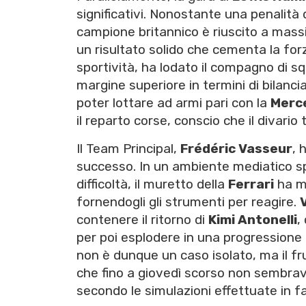
significativi. Nonostante una penalità 
campione britannico è riuscito a massi
un risultato solido che cementa la fo
sportività, ha lodato il compagno di 
margine superiore in termini di bilan
poter lottare ad armi pari con la
Merc
il reparto corse, conscio che il divar
Il Team Principal,
Frédéric Vasseur
, 
successo. In un ambiente mediatico s
difficoltà, il muretto della
Ferrari
ha ma
fornendogli gli strumenti per reagire.
contenere il ritorno di
Kimi Antonelli
,
per poi esplodere in una progressione
non è dunque un caso isolato, ma il f
che fino a giovedì scorso non sembrava
secondo le simulazioni effettuate in f