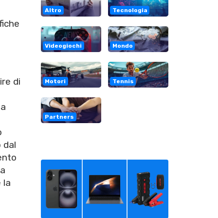
Altro
Tecnologia
fiche
Videogiochi
Mondo
ire di
Motori
Tennis
ua
Partners
o
 dal
lento
la
 la