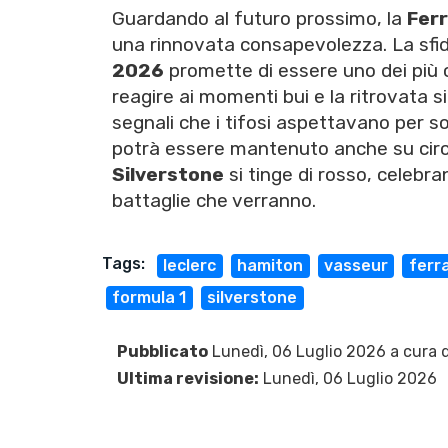
Guardando al futuro prossimo, la
Ferr
una rinnovata consapevolezza. La sfi
2026
promette di essere uno dei più c
reagire ai momenti bui e la ritrovata s
segnali che i tifosi aspettavano per s
potrà essere mantenuto anche su circui
Silverstone
si tinge di rosso, celebr
battaglie che verranno.
Tags:
leclerc
hamiton
vasseur
ferra
formula 1
silverstone
Pubblicato
Lunedì, 06 Luglio 2026 a cura 
Ultima revisione:
Lunedì, 06 Luglio 2026