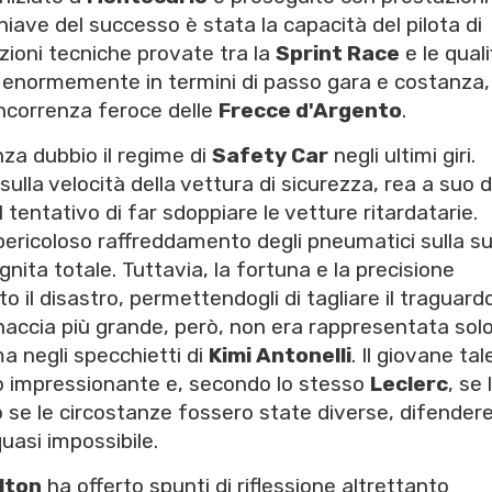
chiave del successo è stata la capacità del pilota di
zioni tecniche provate tra la
Sprint Race
e le quali
 enormemente in termini di passo gara e costanza,
ncorrenza feroce delle
Frecce d'Argento
.
nza dubbio il regime di
Safety Car
negli ultimi giri.
ulla velocità della vettura di sicurezza, rea a suo d
entativo di far sdoppiare le vetture ritardatarie.
ericoloso raffreddamento degli pneumatici sulla s
gnita totale. Tuttavia, la fortuna e la precisione
 il disastro, permettendogli di tagliare il traguard
naccia più grande, però, non era rappresentata solo
 negli specchietti di
Kimi Antonelli
. Il giovane ta
 impressionante e, secondo lo stesso
Leclerc
, se 
o se le circostanze fossero state diverse, difendere
uasi impossibile.
lton
ha offerto spunti di riflessione altrettanto