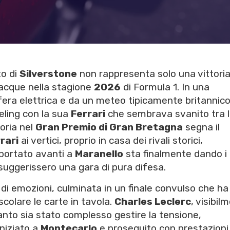
to di
Silverstone
non rappresenta solo una vittori
iacque nella stagione
2026
di Formula 1. In una
ra elettrica e da un meteo tipicamente britannico,
eling con la sua
Ferrari
che sembrava svanito tra 
toria nel
Gran Premio di Gran Bretagna
segna il
rari
ai vertici, proprio in casa dei rivali storici,
 portato avanti a
Maranello
sta finalmente dando i
i suggerissero una gara di pura difesa.
i emozioni, culminata in un finale convulso che ha
colare le carte in tavola.
Charles Leclerc
, visibil
nto sia stato complesso gestire la tensione,
iniziato a
Montecarlo
e proseguito con prestazioni