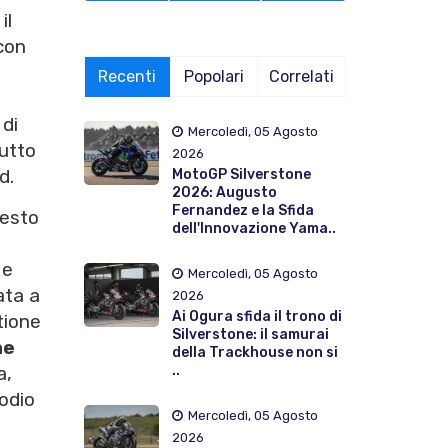
il
con
Recenti
Popolari
Correlati
 di
Mercoledì, 05 Agosto
tutto
2026
d.
MotoGP Silverstone
2026: Augusto
Fernandez e la Sfida
uesto
dell'Innovazione Yama..
e
 e
Mercoledì, 05 Agosto
ata a
2026
Ai Ogura sfida il trono di
tione
Silverstone: il samurai
ne
della Trackhouse non si
..
a,
podio
Mercoledì, 05 Agosto
2026