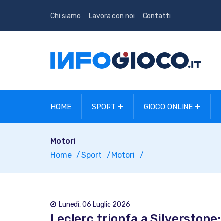
Chi siamo
Lavora con noi
Contatti
HOME
SPORT
GIOCO ONLINE
Motori
Home
Sport
Motori
Lunedì, 06 Luglio 2026
Leclerc trionfa a Silverstone: