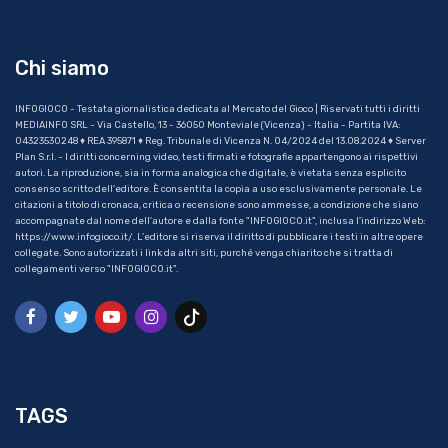
Chi siamo
INFOGIOCO - Testata giornalistica dedicata al Mercato del Gioco | Riservati tutti i diritti
MEDIAINFO SRL - Via Castello, 13 - 36050 Monteviale (Vicenza) - Italia - Partita IVA:
04323530248 ♦ REA 395871 ♦ Reg. Tribunale di Vicenza N. 04/2024 del 13.08.2024 ♦ Server
Plan S.r.l. - I diritti concerning video, testi firmati e fotografie appartengono ai rispettivi
autori. La riproduzione, sia in forma analogica che digitale, è vietata senza esplicito
consenso scritto dell'editore. È consentita la copia a uso esclusivamente personale. Le
citazioni a titolo di cronaca, critica o recensione sono ammesse, a condizione che siano
accompagnate dal nome dell'autore e dalla fonte "INFOGIOCO.it", inclusa l'indirizzo Web:
https://www.infogioco.it/. L'editore si riserva il diritto di pubblicare i testi in altre opere
collegate. Sono autorizzati i link da altri siti, purché venga chiarito che si tratta di
collegamenti verso "INFOGIOCO.it".
TAGS